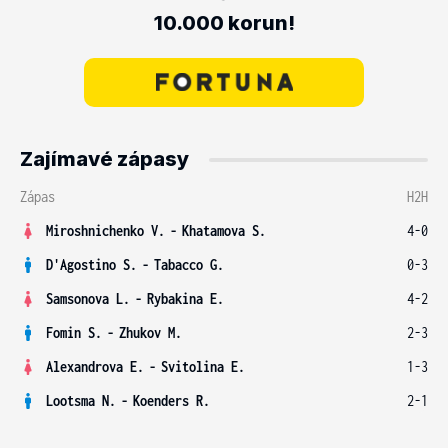
10.000 korun!
Zajímavé zápasy
Zápas
H2H
Miroshnichenko V.
-
Khatamova S.
4-0
D'Agostino S.
-
Tabacco G.
0-3
Samsonova L.
-
Rybakina E.
4-2
Fomin S.
-
Zhukov M.
2-3
Alexandrova E.
-
Svitolina E.
1-3
Lootsma N.
-
Koenders R.
2-1