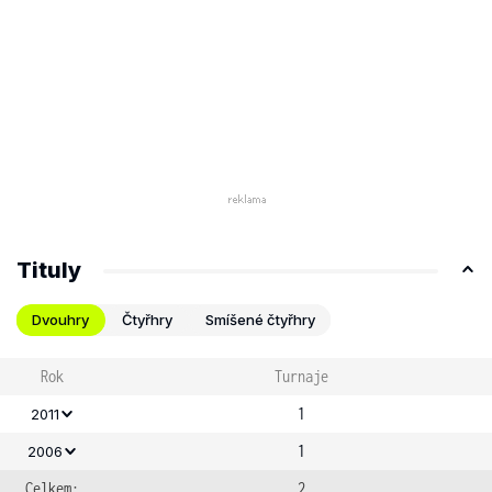
Tituly
Dvouhry
Čtyřhry
Smíšené čtyřhry
Rok
Turnaje
1
2011
1
2006
Celkem:
2