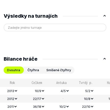
Výsledky na turnajích
Bilance hráče
Dvouhra
Čtyřhra
Smíšené čtyřhry
Rok
Celkem
Antuka
Tvrdý p.
H
2013
10/9
4/5
5/2
-
2012
22/17
10/8
2011
36/18
10/2
22/10