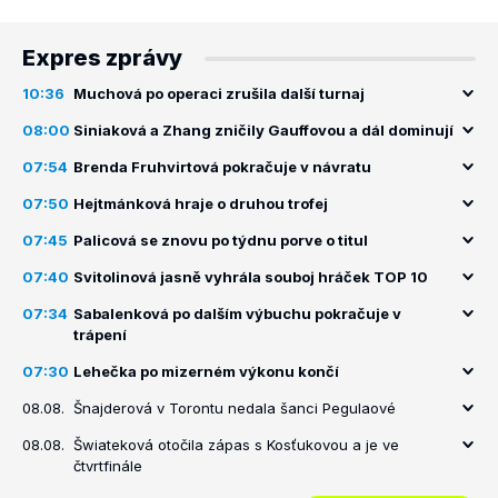
Expres zprávy
10:36
Muchová po operaci zrušila další turnaj
08:00
Siniaková a Zhang zničily Gauffovou a dál dominují
07:54
Brenda Fruhvirtová pokračuje v návratu
07:50
Hejtmánková hraje o druhou trofej
07:45
Palicová se znovu po týdnu porve o titul
07:40
Svitolinová jasně vyhrála souboj hráček TOP 10
07:34
Sabalenková po dalším výbuchu pokračuje v
trápení
07:30
Lehečka po mizerném výkonu končí
08.08.
Šnajderová v Torontu nedala šanci Pegulaové
08.08.
Šwiateková otočila zápas s Kosťukovou a je ve
čtvrtfinále