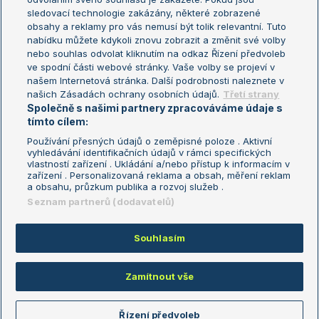
sledovací technologie zakázány, některé zobrazené
Turnaj mistryň
obsahy a reklamy pro vás nemusí být tolik relevantní. Tuto
Aktualní trendy
nabídku můžete kdykoli znovu zobrazit a změnit své volby
nebo souhlas odvolat kliknutím na odkaz Řízení předvoleb
ve spodní části webové stránky. Vaše volby se projeví v
Fotbalové přestupy
našem Internetová stránka. Další podrobnosti naleznete v
Livesport Daily
našich Zásadách ochrany osobních údajů.
Třetí strany
Společně s našimi partnery zpracováváme údaje s
LS Prague Open
tímto cílem:
Používání přesných údajů o zeměpisné poloze . Aktivní
vyhledávání identifikačních údajů v rámci specifických
vlastností zařízení . Ukládání a/nebo přístup k informacím v
Podmínky užití
Nastavení soukromí
zařízení . Personalizovaná reklama a obsah, měření reklam
GDPR a žurnalistika
Reklama
a obsahu, průzkum publika a rozvoj služeb .
Informace o zpracování osobních
Kontakt
Seznam partnerů (dodavatelů)
údajů
Tiráž
Souhlasím
Copyright © 2008-2026 TenisPortal.cz. Využíváme zpravodajství ČTK.
Zamítnout vše
Řízení předvoleb