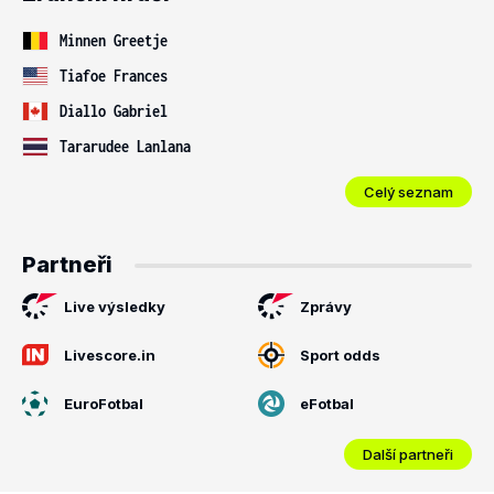
Minnen Greetje
Tiafoe Frances
Diallo Gabriel
Tararudee Lanlana
Celý seznam
Partneři
Live výsledky
Zprávy
Livescore.in
Sport odds
EuroFotbal
eFotbal
Další partneři