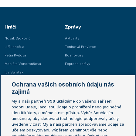
Hráči
Zprávy
Novak Djokovič
Aktuality
Jiří Lehečka
Tenisová Previews
Petra Kvitová
Rozhovory
Markéta Vondroušová
Express zprávy
Iga Swiatek
Marie Bouzková
Ochrana vašich osobních údajů nás
Žebříčky
Kalendář turnajů
zajímá
My a naši partneři
999
ukládáme do vašeho zařízení
Žebříček ATP (muži)
Australian Open
osobní údaje, jako jsou údaje o prohlížení nebo jedinečné
Žebříček WTA (ženy)
French Open
identifikátory, a máme k nim přístup. Výběr Souhlasím
umožňuje, aby sledovací technologie podporovaly účely
Sázkařský žebříček
Wimbledon
uvedené v části My a naši partneři zpracováváme údaje za
US Open
účelem poskytování. Výběrem Zamítnout vše nebo
odvoláním svého souhlasu je zakážete. Pokud jsou
Turnaj mistrů