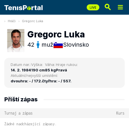
Hráči
Gregorc Luka
Gregorc Luka
42
muž
Slovinsko
Datum nar.:
Výška:
Váha:
Hraje rukou:
14. 2. 1984
190 cm
85 kg
Pravá
Aktuální/nejvyšší umístění:
dvouhra: - / 172.
čtyřhra: - / 557.
Příští zápas
Turnaj a zápas
Kurs
Žádné nadcházející zápasy.