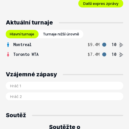
Další expres zprávy
Aktuální turnaje
Hlavní turnaje
Turnaje nižší úrovně
Montreal
$9.4M
10
Toronto WTA
$7.4M
10
Vzájemné zápasy
Soutěž
Soutěžte o