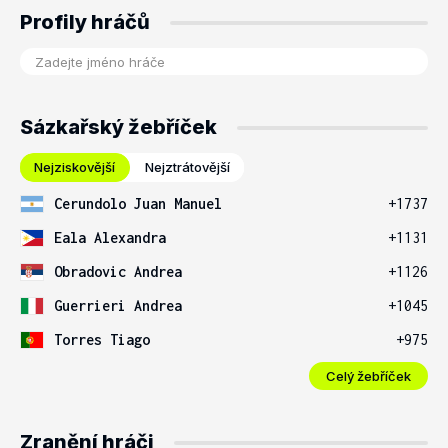
Profily hráčů
Sázkařský žebříček
Nejziskovější
Nejztrátovější
Cerundolo Juan Manuel
+1737
Eala Alexandra
+1131
Obradovic Andrea
+1126
Guerrieri Andrea
+1045
Torres Tiago
+975
Celý žebříček
Zranění hráči