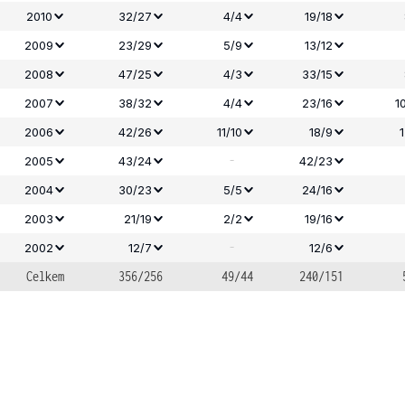
2010
32/27
4/4
19/18
2009
23/29
5/9
13/12
2008
47/25
4/3
33/15
2007
38/32
4/4
23/16
1
2006
42/26
11/10
18/9
-
2005
43/24
42/23
2004
30/23
5/5
24/16
2003
21/19
2/2
19/16
-
2002
12/7
12/6
Celkem
356/256
49/44
240/151