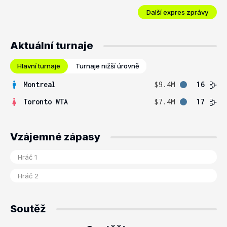
Další expres zprávy
Aktuální turnaje
Hlavní turnaje
Turnaje nižší úrovně
Montreal
$9.4M
16
Toronto WTA
$7.4M
17
Vzájemné zápasy
Soutěž