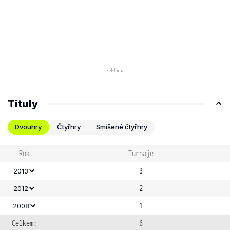
Tituly
Dvouhry
Čtyřhry
Smíšené čtyřhry
Rok
Turnaje
3
2013
2
2012
1
2008
Celkem:
6