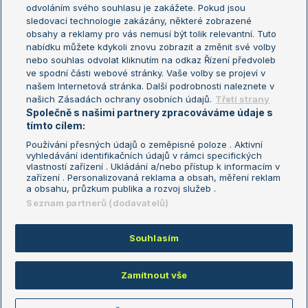
odvoláním svého souhlasu je zakážete. Pokud jsou
Turnaj mistrů
sledovací technologie zakázány, některé zobrazené
Turnaj mistryň
obsahy a reklamy pro vás nemusí být tolik relevantní. Tuto
Aktualní trendy
nabídku můžete kdykoli znovu zobrazit a změnit své volby
nebo souhlas odvolat kliknutím na odkaz Řízení předvoleb
ve spodní části webové stránky. Vaše volby se projeví v
Fotbalové přestupy
našem Internetová stránka. Další podrobnosti naleznete v
Livesport Daily
našich Zásadách ochrany osobních údajů.
Třetí strany
Společně s našimi partnery zpracováváme údaje s
LS Prague Open
tímto cílem:
Používání přesných údajů o zeměpisné poloze . Aktivní
vyhledávání identifikačních údajů v rámci specifických
vlastností zařízení . Ukládání a/nebo přístup k informacím v
Podmínky užití
Nastavení soukromí
zařízení . Personalizovaná reklama a obsah, měření reklam
GDPR a žurnalistika
Reklama
a obsahu, průzkum publika a rozvoj služeb .
Informace o zpracování osobních
Kontakt
Seznam partnerů (dodavatelů)
údajů
Tiráž
Souhlasím
Copyright © 2008-2026 TenisPortal.cz. Využíváme zpravodajství ČTK.
Zamítnout vše