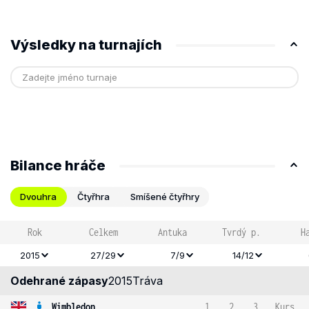
Výsledky na turnajích
Bilance hráče
Dvouhra
Čtyřhra
Smíšené čtyřhry
Rok
Celkem
Antuka
Tvrdý p.
H
2015
27/29
7/9
14/12
Odehrané zápasy
2015
Tráva
Wimbledon
1
2
3
Kurs