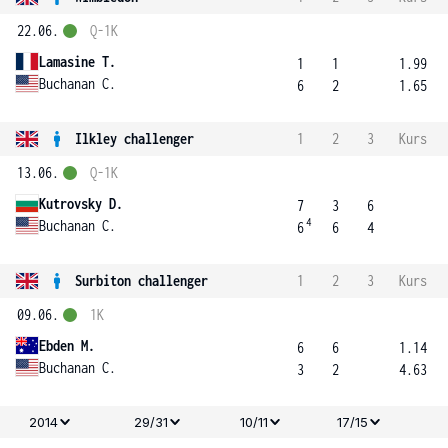
22.06.
Q-1K
Lamasine T.
1
1
1.99
Buchanan C.
6
2
1.65
Ilkley challenger
1
2
3
Kurs
13.06.
Q-1K
Kutrovsky D.
7
3
6
4
Buchanan C.
6
6
4
Surbiton challenger
1
2
3
Kurs
09.06.
1K
Ebden M.
6
6
1.14
Buchanan C.
3
2
4.63
2014
29/31
10/11
17/15