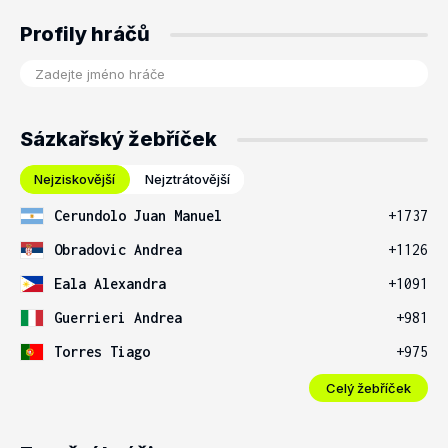
Profily hráčů
Sázkařský žebříček
Nejziskovější
Nejztrátovější
Cerundolo Juan Manuel
+1737
Obradovic Andrea
+1126
Eala Alexandra
+1091
Guerrieri Andrea
+981
Torres Tiago
+975
Celý žebříček