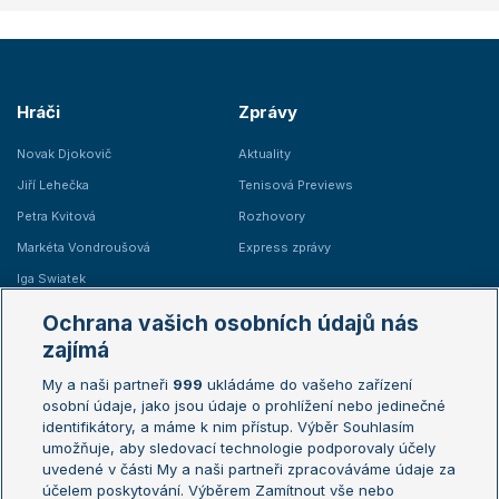
Hráči
Zprávy
Novak Djokovič
Aktuality
Jiří Lehečka
Tenisová Previews
Petra Kvitová
Rozhovory
Markéta Vondroušová
Express zprávy
Iga Swiatek
Marie Bouzková
Ochrana vašich osobních údajů nás
Žebříčky
Kalendář turnajů
zajímá
My a naši partneři
999
ukládáme do vašeho zařízení
Žebříček ATP (muži)
Australian Open
osobní údaje, jako jsou údaje o prohlížení nebo jedinečné
Žebříček WTA (ženy)
French Open
identifikátory, a máme k nim přístup. Výběr Souhlasím
umožňuje, aby sledovací technologie podporovaly účely
Sázkařský žebříček
Wimbledon
uvedené v části My a naši partneři zpracováváme údaje za
US Open
účelem poskytování. Výběrem Zamítnout vše nebo