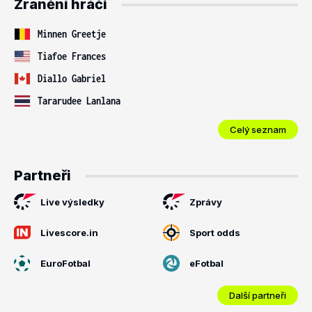
Zranění hráči
Minnen Greetje
Tiafoe Frances
Diallo Gabriel
Tararudee Lanlana
Celý seznam
Partneři
Live výsledky
Zprávy
Livescore.in
Sport odds
EuroFotbal
eFotbal
Další partneři