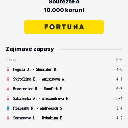
Soutěžte o
10.000 korun!
Zajímavé zápasy
Zápas
H2H
Pegula J.
-
Shnaider D.
4-0
Svitolina E.
-
Anisimova A.
4-1
Brantmeier R.
-
Mandlik E.
0-3
Sabalenka A.
-
Alexandrova E.
5-4
Pieleanu R.
-
Andreescu S.
3-4
Samsonova L.
-
Rybakina E.
4-2