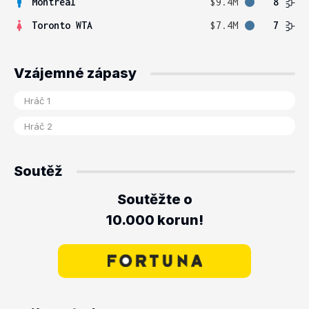
Montreal
$9.4M
8
Toronto WTA
$7.4M
7
Vzájemné zápasy
Soutěž
Soutěžte o
10.000 korun!