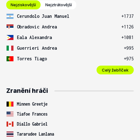
Nejziskovější
Nejztrátovější
Cerundolo Juan Manuel
+1737
Obradovic Andrea
+1126
Eala Alexandra
+1081
Guerrieri Andrea
+995
Torres Tiago
+975
Celý žebříček
Zranění hráči
Minnen Greetje
Tiafoe Frances
Diallo Gabriel
Tararudee Lanlana