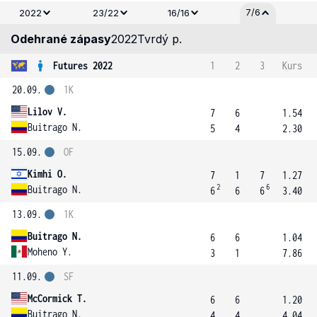
7/6
2022
23/22
16/16
Odehrané zápasy
2022
Tvrdý p.
Futures 2022
1
2
3
Kurs
20.09.
1K
Lilov V.
7
6
1.54
Buitrago N.
5
4
2.30
15.09.
OF
Kimhi O.
7
1
7
1.27
2
6
Buitrago N.
6
6
6
3.40
13.09.
1K
Buitrago N.
6
6
1.04
Moheno Y.
3
1
7.86
11.09.
SF
McCormick T.
6
6
1.20
Buitrago N.
4
4
4.04