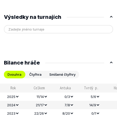
Výsledky na turnajích
Bilance hráče
Dvouhra
Čtyřhra
Smíšené čtyřhry
Rok
Celkem
Antuka
Tvrdý p.
H
2025
11/14
0/3
5/6
2024
21/17
7/8
14/9
2023
22/26
8/20
0/1