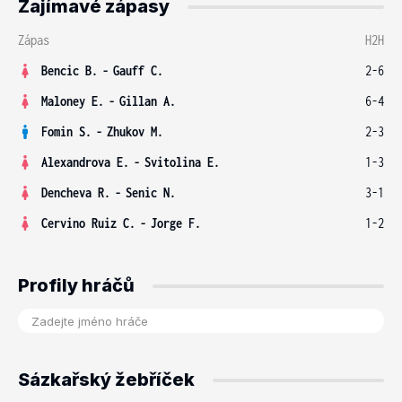
Zajímavé zápasy
Zápas
H2H
Bencic B.
-
Gauff C.
2-6
Maloney E.
-
Gillan A.
6-4
Fomin S.
-
Zhukov M.
2-3
Alexandrova E.
-
Svitolina E.
1-3
Dencheva R.
-
Senic N.
3-1
Cervino Ruiz C.
-
Jorge F.
1-2
Profily hráčů
Sázkařský žebříček