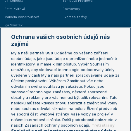
Jiří Lehečka
Tenisová Previews
Petra Kvitová
Rozhovory
Markéta Vondroušová
Express zprávy
Iga Swiatek
Marie Bouzková
Ochrana vašich osobních údajů nás
Žebříčky
Kalendář turnajů
zajímá
My a naši partneři
999
ukládáme do vašeho zařízení
Žebříček ATP (muži)
Australian Open
osobní údaje, jako jsou údaje o prohlížení nebo jedinečné
Žebříček WTA (ženy)
French Open
identifikátory, a máme k nim přístup. Výběr Souhlasím
umožňuje, aby sledovací technologie podporovaly účely
Sázkařský žebříček
Wimbledon
uvedené v části My a naši partneři zpracováváme údaje za
US Open
účelem poskytování. Výběrem Zamítnout vše nebo
odvoláním svého souhlasu je zakážete. Pokud jsou
Turnaj mistrů
sledovací technologie zakázány, některé zobrazené
Turnaj mistryň
obsahy a reklamy pro vás nemusí být tolik relevantní. Tuto
Aktualní trendy
nabídku můžete kdykoli znovu zobrazit a změnit své volby
nebo souhlas odvolat kliknutím na odkaz Řízení předvoleb
ve spodní části webové stránky. Vaše volby se projeví v
Fotbalové přestupy
našem Internetová stránka. Další podrobnosti naleznete v
Livesport Daily
našich Zásadách ochrany osobních údajů.
Třetí strany
Společně s našimi partnery zpracováváme údaje s
LS Prague Open