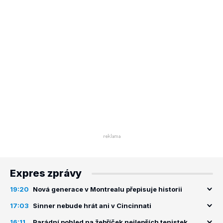
Expres zprávy
19:20
Nová generace v Montrealu přepisuje historii
17:03
Sinner nebude hrát ani v Cincinnati
16:11
Parádní pohled na žebříček nejlepších tenistek