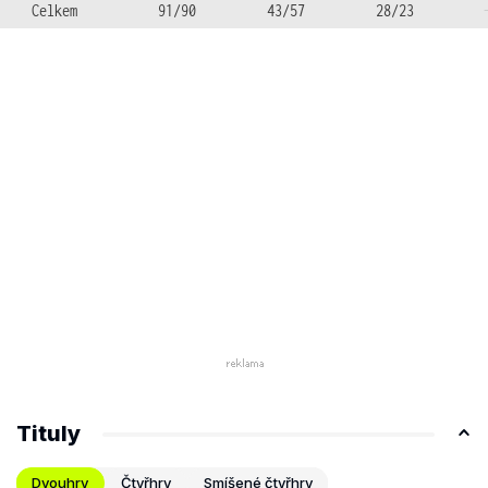
Celkem
91/90
43/57
28/23
Tituly
Dvouhry
Čtyřhry
Smíšené čtyřhry