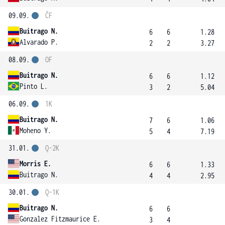
09.09.
ČF
Buitrago N.
6
6
1.28
Alvarado P.
2
2
3.27
08.09.
OF
Buitrago N.
6
6
1.12
Pinto L.
3
2
5.04
06.09.
1K
Buitrago N.
7
6
1.06
Moheno Y.
5
4
7.19
31.01.
Q-2K
Morris E.
6
6
1.33
Buitrago N.
4
4
2.95
30.01.
Q-1K
Buitrago N.
6
6
Gonzalez Fitzmaurice E.
3
4