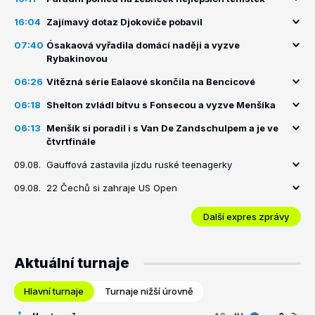
16:04
Zajímavý dotaz Djokoviče pobavil
07:40
Ósakaová vyřadila domácí naději a vyzve
Rybakinovou
06:26
Vítězná série Ealaové skončila na Bencicové
06:18
Shelton zvládl bitvu s Fonsecou a vyzve Menšíka
06:13
Menšík si poradil i s Van De Zandschulpem a je ve
čtvrtfinále
09.08.
Gauffová zastavila jízdu ruské teenagerky
09.08.
22 Čechů si zahraje US Open
Další expres zprávy
Aktuální turnaje
Hlavní turnaje
Turnaje nižší úrovně