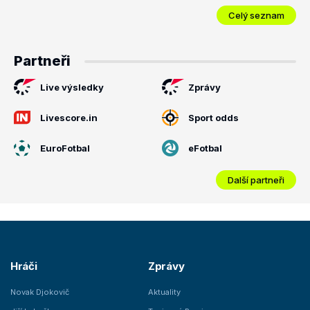
Celý seznam
Partneři
Live výsledky
Zprávy
Livescore.in
Sport odds
EuroFotbal
eFotbal
Další partneři
Hráči
Zprávy
Novak Djokovič
Aktuality