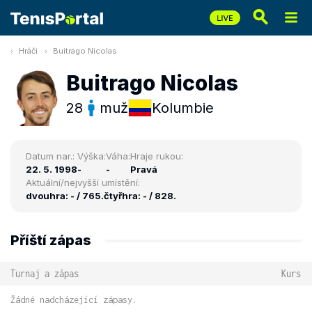
Hráči
Buitrago Nicolas
Buitrago Nicolas
28
muž
Kolumbie
Datum nar.:
Výška:
Váha:
Hraje rukou:
22. 5. 1998
-
-
Pravá
Aktuální/nejvyšší umístění:
dvouhra: - / 765.
čtyřhra: - / 828.
Příští zápas
Turnaj a zápas
Kurs
Žádné nadcházející zápasy.