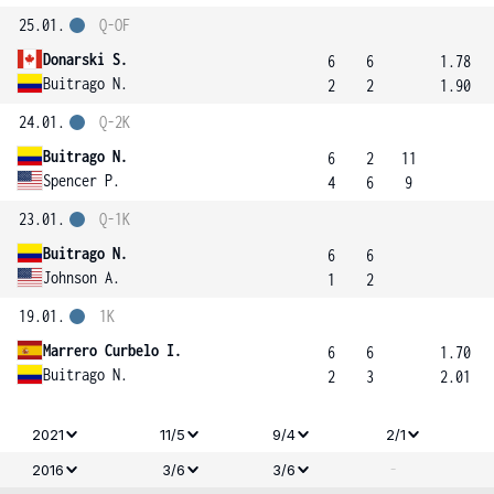
25.01.
Q-OF
Donarski S.
6
6
1.78
Buitrago N.
2
2
1.90
24.01.
Q-2K
Buitrago N.
6
2
11
Spencer P.
4
6
9
23.01.
Q-1K
Buitrago N.
6
6
Johnson A.
1
2
19.01.
1K
Marrero Curbelo I.
6
6
1.70
Buitrago N.
2
3
2.01
2021
11/5
9/4
2/1
-
2016
3/6
3/6