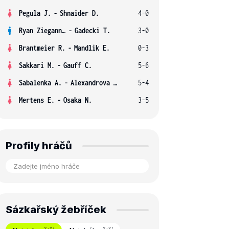
Pegula J.
-
Shnaider D.
4-0
Ryan Ziegann S.
-
Gadecki T.
3-0
Brantmeier R.
-
Mandlik E.
0-3
Sakkari M.
-
Gauff C.
5-6
Sabalenka A.
-
Alexandrova E.
5-4
Mertens E.
-
Osaka N.
3-5
Profily hráčů
Sázkařský žebříček