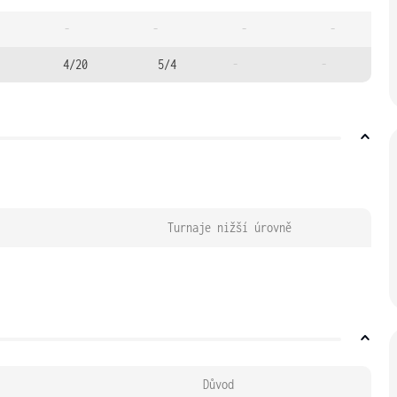
-
-
-
-
4/20
5/4
-
-
Turnaje nižší úrovně
Důvod