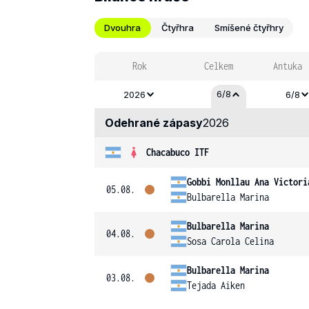
Dvouhra
Čtyřhra
Smíšené čtyřhry
Rok
Celkem
Antuka
6/8
2026
6/8
Odehrané zápasy
2026
Chacabuco ITF
Gobbi Monllau Ana Victori
05.08.
Bulbarella Marina
Bulbarella Marina
04.08.
Sosa Carola Celina
Bulbarella Marina
03.08.
Tejada Aiken