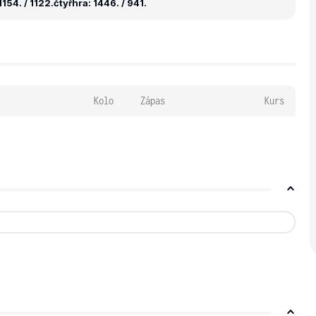
154. / 1122.
čtyřhra: 1446. / 941.
Kolo
Zápas
Kurs