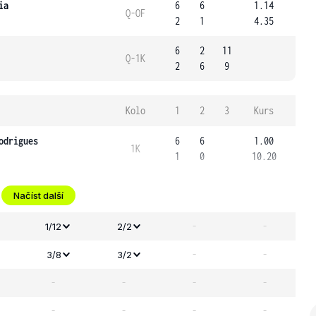
ia
6
6
1.14
Q-OF
2
1
4.35
6
2
11
Q-1K
2
6
9
Kolo
1
2
3
Kurs
odrigues
6
6
1.00
1K
1
0
10.20
Načíst další
-
-
1/12
2/2
-
-
3/8
3/2
-
-
-
-
-
-
-
-