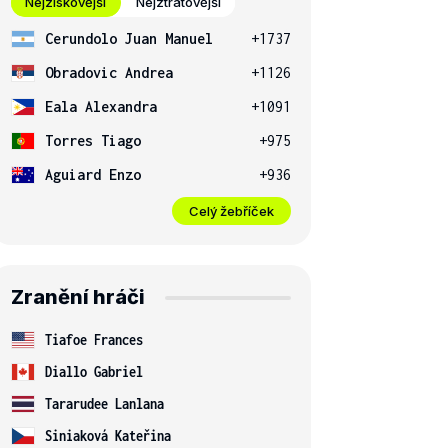
Nejziskovější
Nejztrátovější
Cerundolo Juan Manuel
+1737
Obradovic Andrea
+1126
Eala Alexandra
+1091
Torres Tiago
+975
Aguiard Enzo
+936
Celý žebříček
Zranění hráči
Tiafoe Frances
Diallo Gabriel
Tararudee Lanlana
Siniaková Kateřina