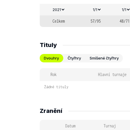
2021
1/1
1/1
Celkem
57/95
48/71
Tituly
Dvouhry
Čtyřhry
Smíšené čtyřhry
Rok
Hlavní turnaje
Žádné tituly
Zranění
Datum
Turnaj