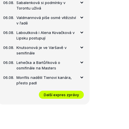
06.08.
Sabalenková si podmínky v
Torontu užívá
06.08.
Valdmannová píše osmé vítězství
v řadě
06.08.
Laboutková i Alena Kovačková v
Lipsku postupují
06.08.
Knutsonová je ve Varšavě v
semifinále
06.08.
Lehečka a Bartůňková o
osmifinále na Masters
06.08.
Monfils nadělil Tienovi kanára,
přesto padl
Další expres zprávy