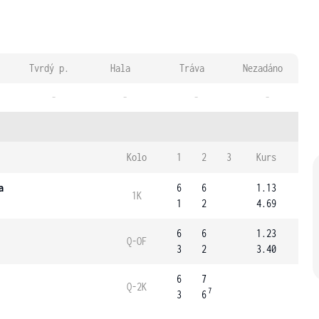
Tvrdý p.
Hala
Tráva
Nezadáno
-
-
-
-
Kolo
1
2
3
Kurs
a
6
6
1.13
1K
1
2
4.69
6
6
1.23
Q-OF
3
2
3.40
6
7
Q-2K
7
3
6