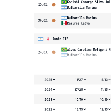
Konishi Camargo Silva Jul
30.03.
Bulbarella Marina
Bulbarella Marina
29.03.
Ramirez Katya
Junin ITF
Alves Carolina Meligeni R
24.03.
Bulbarella Marina
2025
11/27
8/13
2024
17/25
11/15
2023
10/19
10/19
2022
12/15
12/15