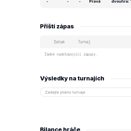
-
-
-
Pravá
dvouhra: 1
Příští zápas
Datum
Turnaj
Žádné nadcházející zápasy.
Výsledky na turnajích
Bilance hráče