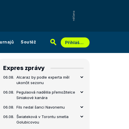
urnajů
Soutěž
Přihlášení
Expres zprávy
06.08.
Alcaraz by podle experta měl
ukončit sezonu
06.08.
Pegulaová nadělila přemožitelce
Siniakové kanára
06.08.
Fils nedal šanci Navonemu
06.08.
Šwiateková v Torontu smetla
Golubicovou