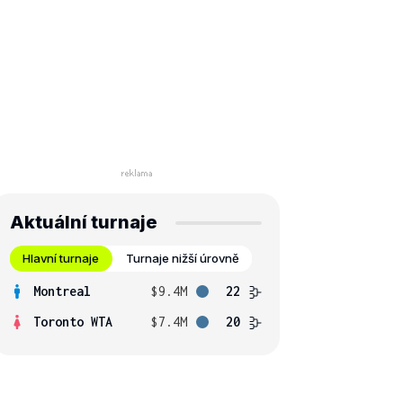
Aktuální turnaje
Hlavní turnaje
Turnaje nižší úrovně
Montreal
$9.4M
22
Toronto WTA
$7.4M
20