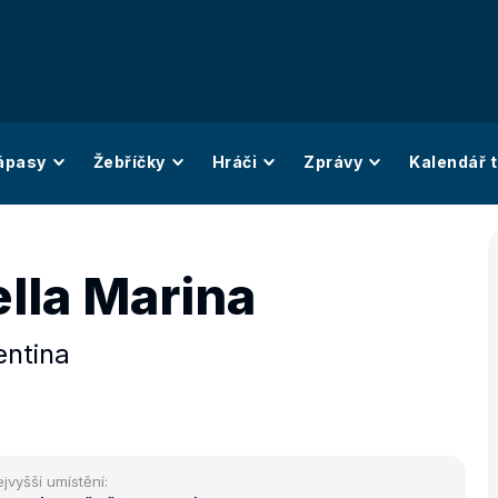
ápasy
Žebříčky
Hráči
Zprávy
Kalendář t
lla Marina
entina
jvyšší umístění: