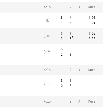
Kolo
1
2
3
Kurs
6
6
1.01
1K
1
0
9.24
6
7
1.50
Q-OF
7
3
6
2.30
6
6
Q-2K
2
3
Kolo
1
2
3
Kurs
6
1
Q-1K
0
0
Kolo
1
2
3
Kurs