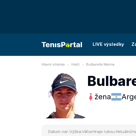
LIVE výsledky
Z
Hlavní stránka
Hráči
Bulbarella Marina
Bulbare
žena
Arg
Datum nar.:
Výška:
Váha:
Hraje rukou:
Aktuální/ne