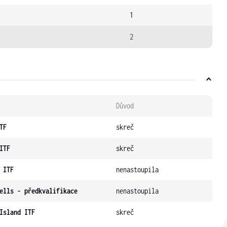
1
2
Důvod
TF
skreč
ITF
skreč
 ITF
nenastoupila
ells - předkvalifikace
nenastoupila
Island ITF
skreč