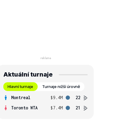
Aktuální turnaje
Hlavní turnaje
Turnaje nižší úrovně
Montreal
$9.4M
22
Toronto WTA
$7.4M
21