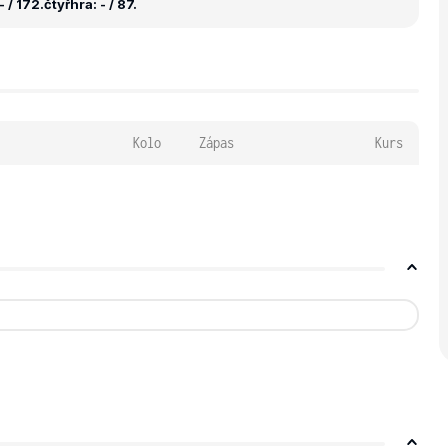
 / 172.
čtyřhra: - / 87.
Kolo
Zápas
Kurs