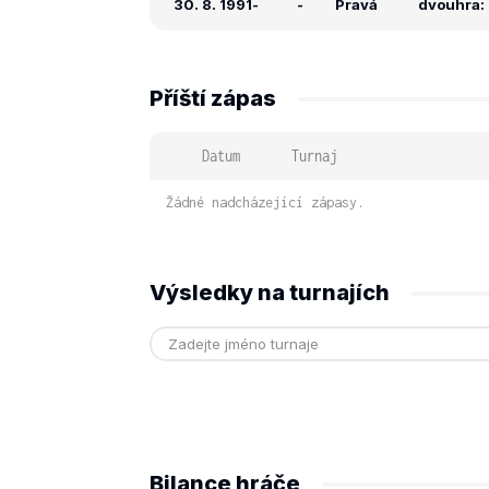
30. 8. 1991
-
-
Pravá
dvouhra: -
Příští zápas
Datum
Turnaj
Žádné nadcházející zápasy.
Výsledky na turnajích
Bilance hráče