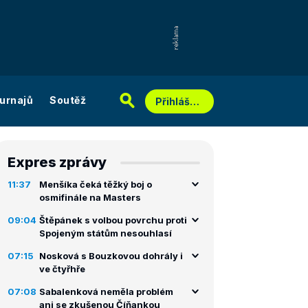
urnajů
Soutěž
Přihlášení
Expres zprávy
11:37
Menšíka čeká těžký boj o
osmifinále na Masters
09:04
Štěpánek s volbou povrchu proti
Spojeným státům nesouhlasí
07:15
Nosková s Bouzkovou dohrály i
ve čtyřhře
07:08
Sabalenková neměla problém
ani se zkušenou Číňankou