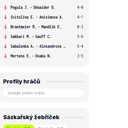
Pegula J.
-
Shnaider D.
4-0
Svitolina E.
-
Anisimova A.
4-1
Brantmeier R.
-
Mandlik E.
0-3
Sakkari M.
-
Gauff C.
5-6
Sabalenka A.
-
Alexandrova E.
5-4
Mertens E.
-
Osaka N.
3-5
Profily hráčů
Sázkařský žebříček