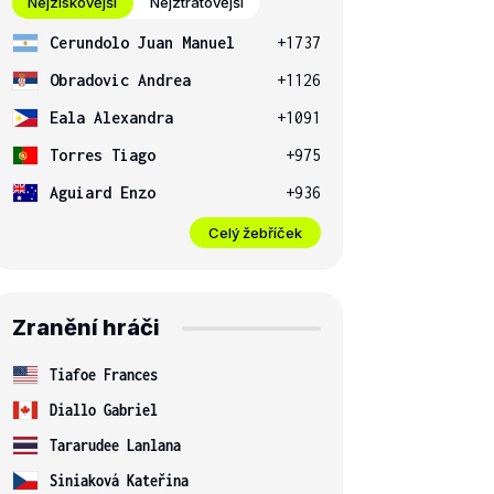
Nejziskovější
Nejztrátovější
Cerundolo Juan Manuel
+1737
Obradovic Andrea
+1126
Eala Alexandra
+1091
Torres Tiago
+975
Aguiard Enzo
+936
Celý žebříček
Zranění hráči
Tiafoe Frances
Diallo Gabriel
Tararudee Lanlana
Siniaková Kateřina