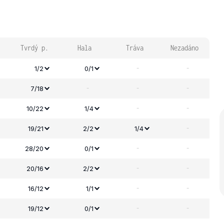
Tvrdý p.
Hala
Tráva
Nezadáno
-
-
1/2
0/1
-
-
-
7/18
-
-
10/22
1/4
-
19/21
2/2
1/4
-
-
28/20
0/1
-
-
20/16
2/2
-
-
16/12
1/1
-
-
19/12
0/1