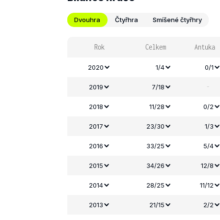
Dvouhra
Čtyřhra
Smíšené čtyřhry
Rok
Celkem
Antuka
2020
1/4
0/1
-
2019
7/18
2018
11/28
0/2
2017
23/30
1/3
2016
33/25
5/4
2015
34/26
12/8
2014
28/25
11/12
2013
21/15
2/2