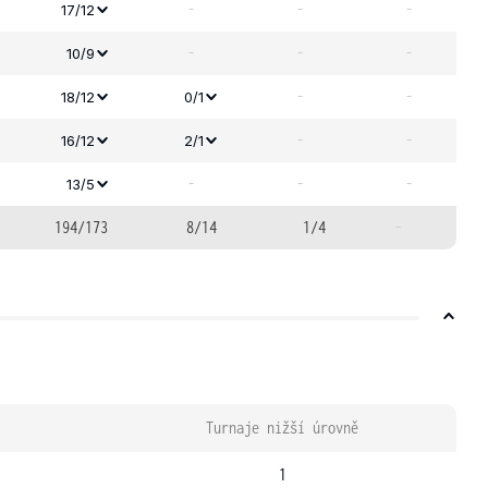
-
-
-
17/12
-
-
-
10/9
-
-
18/12
0/1
-
-
16/12
2/1
-
-
-
13/5
194/173
8/14
1/4
-
Turnaje nižší úrovně
1