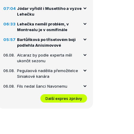
07:04
Jódar vyřídil i Musettiho a vyzve
Lehečku
06:33
Lehečka neměl problém, v
Montrealu je v osmifinále
05:57
Bartůňková po třísetovém boji
podlehla Anisimovové
06.08.
Alcaraz by podle experta měl
ukončit sezonu
06.08.
Pegulaová nadělila přemožitelce
Siniakové kanára
06.08.
Fils nedal šanci Navonemu
Další expres zprávy