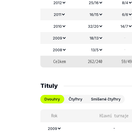
2012
25/16
8/4
2011
16/15
6/6
2010
32/20
14/7
-
2009
18/13
-
2008
13/5
Celkem
262/240
59/49
Tituly
Dvouhry
Čtyřhry
Smíšené čtyřhry
Rok
Hlavní turnaje
-
2009