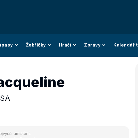
ápasy
Žebříčky
Hráči
Zprávy
Kalendář t
acqueline
SA
ejvyšší umístění: