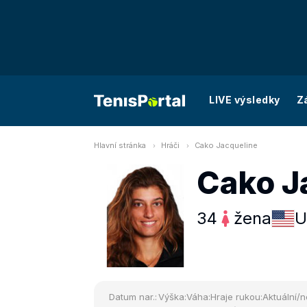
LIVE výsledky
Z
Hlavní stránka
Hráči
Cako Jacqueline
Cako J
34
žena
U
Datum nar.:
Výška:
Váha:
Hraje rukou:
Aktuální/n