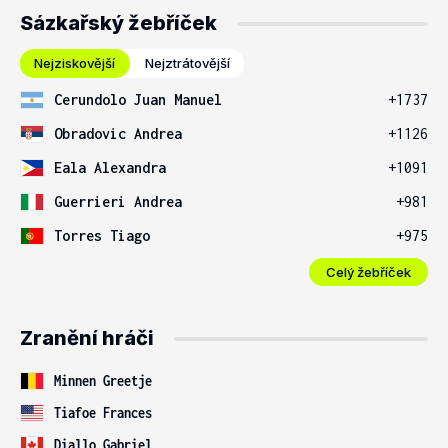
Sázkařský žebříček
Nejziskovější
Nejztrátovější
Cerundolo Juan Manuel
+1737
Obradovic Andrea
+1126
Eala Alexandra
+1091
Guerrieri Andrea
+981
Torres Tiago
+975
Celý žebříček
Zranění hráči
Minnen Greetje
Tiafoe Frances
Diallo Gabriel