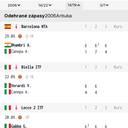
14/19
2006
14/22
0/1
Odehrané zápasy
2006
Antuka
Barcelona WTA
1
2
3
Kurs
29.09.
Q-1K
2
Bhambri A.
6
6
6
Canepa A.
1
7
4
Biella ITF
1
2
3
Kurs
22.09.
Q-1K
Verardi V.
6
6
Canepa A.
4
4
Lecce 2 ITF
1
2
3
Kurs
20.09.
OF
3
Gabba G.
6
6
6