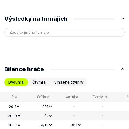
Výsledky na turnajích
Bilance hráče
Dvouhra
Čtyřhra
Smíšené čtyřhry
Rok
Celkem
Antuka
Tvrdý p.
H
-
-
2011
0/4
-
-
2009
1/2
-
2007
9/13
8/11