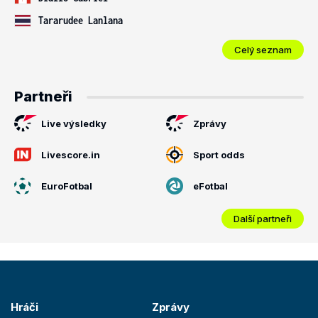
Tararudee Lanlana
Celý seznam
Partneři
Live výsledky
Zprávy
Livescore.in
Sport odds
EuroFotbal
eFotbal
Další partneři
Hráči
Zprávy