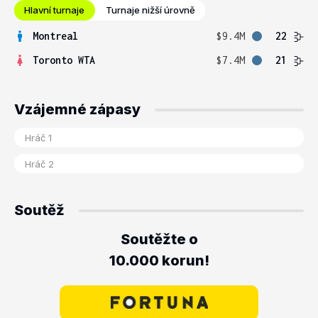
Hlavní turnaje
Turnaje nižší úrovně
Montreal
$9.4M
22
Toronto WTA
$7.4M
21
Vzájemné zápasy
Soutěž
Soutěžte o
10.000 korun!