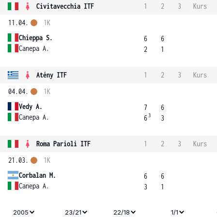
Civitavecchia ITF
1
2
3
Kurs
11.04.
1K
Chieppa S.
6
6
Canepa A.
2
1
Atény ITF
1
2
3
Kurs
04.04.
1K
Vedy A.
7
6
3
Canepa A.
6
3
Roma Parioli ITF
1
2
3
Kurs
21.03.
1K
Corbalan M.
6
6
Canepa A.
3
1
2005
23/21
22/18
1/1