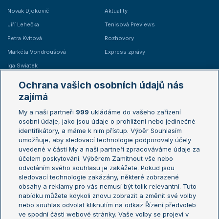
Novak Djokovič
Aktuality
Jiří Lehečka
Tenisová Previews
Petra Kvitová
Rozhovory
Markéta Vondroušová
Express zprávy
Iga Swiatek
Marie Bouzková
Ochrana vašich osobních údajů nás
Žebříčky
Kalendář turnajů
zajímá
My a naši partneři
999
ukládáme do vašeho zařízení
Žebříček ATP (muži)
Australian Open
osobní údaje, jako jsou údaje o prohlížení nebo jedinečné
Žebříček WTA (ženy)
French Open
identifikátory, a máme k nim přístup. Výběr Souhlasím
umožňuje, aby sledovací technologie podporovaly účely
Sázkařský žebříček
Wimbledon
uvedené v části My a naši partneři zpracováváme údaje za
US Open
účelem poskytování. Výběrem Zamítnout vše nebo
odvoláním svého souhlasu je zakážete. Pokud jsou
Turnaj mistrů
sledovací technologie zakázány, některé zobrazené
Turnaj mistryň
obsahy a reklamy pro vás nemusí být tolik relevantní. Tuto
Aktualní trendy
nabídku můžete kdykoli znovu zobrazit a změnit své volby
nebo souhlas odvolat kliknutím na odkaz Řízení předvoleb
ve spodní části webové stránky. Vaše volby se projeví v
Fotbalové přestupy