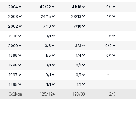
2004
42/22
41/18
0/1
2003
24/15
23/13
1/1
-
2002
7/10
7/10
-
2001
0/1
0/1
2000
3/6
3/3
0/3
1999
1/5
1/4
0/1
-
1998
0/1
0/1
-
1997
0/1
0/1
-
1995
1/1
1/1
Celkem
125/124
120/99
2/9