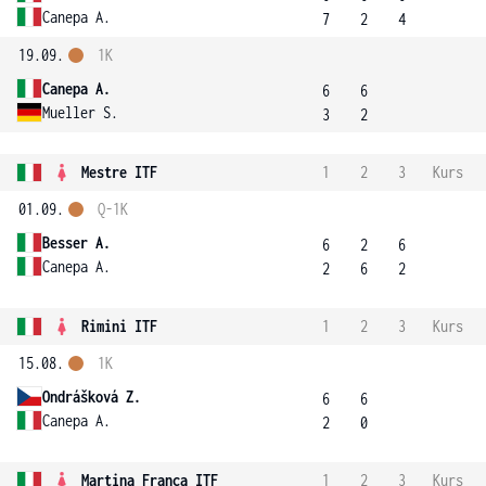
Canepa A.
7
2
4
19.09.
1K
Canepa A.
6
6
Mueller S.
3
2
Mestre ITF
1
2
3
Kurs
01.09.
Q-1K
Besser A.
6
2
6
Canepa A.
2
6
2
Rimini ITF
1
2
3
Kurs
15.08.
1K
Ondrášková Z.
6
6
Canepa A.
2
0
Martina Franca ITF
1
2
3
Kurs