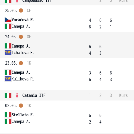
Campobasso ITF
1
2
3
Kurs
25.05.
ČF
Voráčová R.
4
6
6
Canepa A.
6
2
1
24.05.
OF
Canepa A.
6
6
Tchalova E.
4
3
23.05.
1K
Canepa A.
3
6
6
Kulikova R.
6
4
3
Catania ITF
1
2
3
Kurs
02.05.
1K
Stellato E.
6
6
Canepa A.
2
4