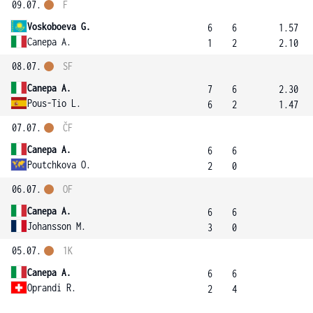
09.07.
F
Voskoboeva G.
6
6
1.57
Canepa A.
1
2
2.10
08.07.
SF
Canepa A.
7
6
2.30
Pous-Tio L.
6
2
1.47
07.07.
ČF
Canepa A.
6
6
Poutchkova O.
2
0
06.07.
OF
Canepa A.
6
6
Johansson M.
3
0
05.07.
1K
Canepa A.
6
6
Oprandi R.
2
4