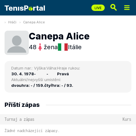
Hráči
Canepa Alice
Canepa Alice
48
žena
Itálie
Datum nar.:
Výška:
Váha:
Hraje rukou:
30. 4. 1978
-
-
Pravá
Aktuální/nejvyšší umístění:
dvouhra: - / 159.
čtyřhra: - / 93.
Příští zápas
Turnaj a zápas
Kurs
Žádné nadcházející zápasy.