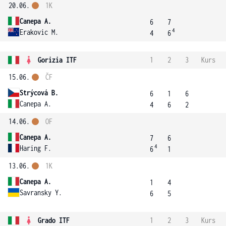
20.06.
1K
Canepa A.
6
7
4
Erakovic M.
4
6
Gorizia ITF
1
2
3
Kurs
15.06.
ČF
Strýcová B.
6
1
6
Canepa A.
4
6
2
14.06.
OF
Canepa A.
7
6
4
Haring F.
6
1
13.06.
1K
Canepa A.
1
4
Savransky Y.
6
5
Grado ITF
1
2
3
Kurs