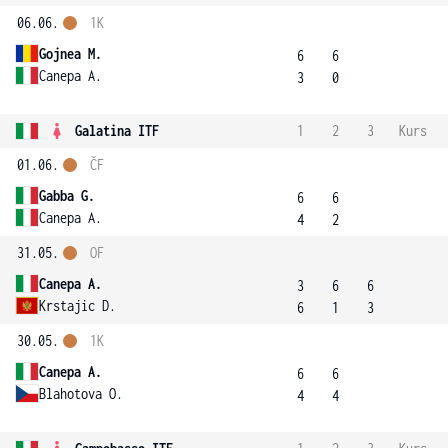
06.06.
1K
Gojnea M.
6
6
Canepa A.
3
0
Galatina ITF
1
2
3
Kurs
01.06.
ČF
Gabba G.
6
6
Canepa A.
4
2
31.05.
OF
Canepa A.
3
6
6
Krstajic D.
6
1
3
30.05.
1K
Canepa A.
6
6
Blahotova O.
4
4