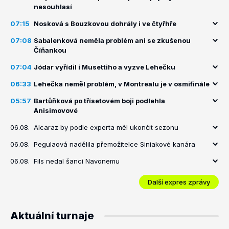
nesouhlasí
07:15
Nosková s Bouzkovou dohrály i ve čtyřhře
07:08
Sabalenková neměla problém ani se zkušenou
Číňankou
07:04
Jódar vyřídil i Musettiho a vyzve Lehečku
06:33
Lehečka neměl problém, v Montrealu je v osmifinále
05:57
Bartůňková po třísetovém boji podlehla
Anisimovové
06.08.
Alcaraz by podle experta měl ukončit sezonu
06.08.
Pegulaová nadělila přemožitelce Siniakové kanára
06.08.
Fils nedal šanci Navonemu
Další expres zprávy
Aktuální turnaje