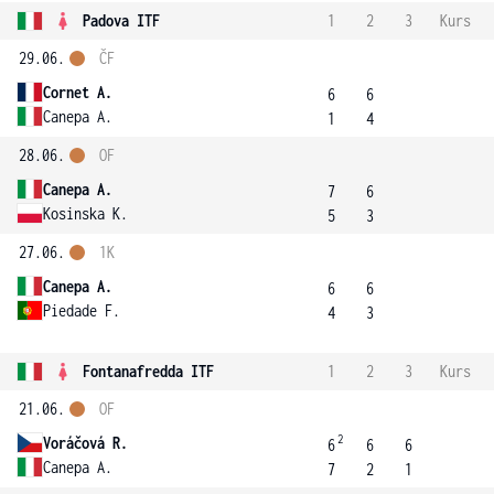
Padova ITF
1
2
3
Kurs
29.06.
ČF
Cornet A.
6
6
Canepa A.
1
4
28.06.
OF
Canepa A.
7
6
Kosinska K.
5
3
27.06.
1K
Canepa A.
6
6
Piedade F.
4
3
Fontanafredda ITF
1
2
3
Kurs
21.06.
OF
2
Voráčová R.
6
6
6
Canepa A.
7
2
1