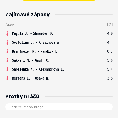
Zajímavé zápasy
Zápas
H2H
Pegula J.
-
Shnaider D.
4-0
Svitolina E.
-
Anisimova A.
4-1
Brantmeier R.
-
Mandlik E.
0-3
Sakkari M.
-
Gauff C.
5-6
Sabalenka A.
-
Alexandrova E.
5-4
Mertens E.
-
Osaka N.
3-5
Profily hráčů