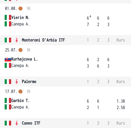
01.08.
1K
4
Vierin N.
6
6
6
Canepa A.
7
2
3
Monteroni D'Arbia ITF
1
2
3
Kurs
25.07.
1K
Kurhajcova L.
6
2
6
Canepa A.
3
6
3
Palermo
1
2
3
Kurs
17.07.
1K
Garbin T.
6
6
1.38
Canepa A.
2
1
2.58
Cuneo ITF
1
2
3
Kurs