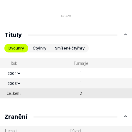
Tituly
Dvouhry
Čtyřhry
Smíšené čtyřhry
Rok
Turnaje
1
2004
1
2003
Celkem:
2
Zranění
Turnaj
Důvod