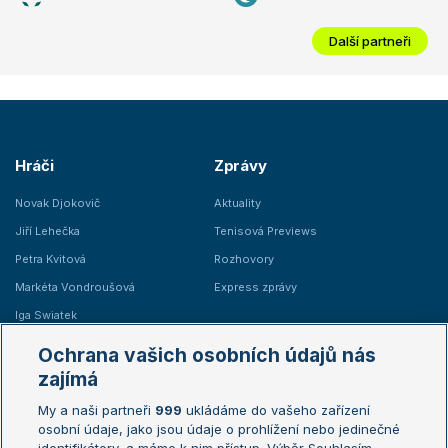
Další partneři
Hráči
Zprávy
Novak Djokovič
Aktuality
Jiří Lehečka
Tenisová Previews
Petra Kvitová
Rozhovory
Markéta Vondroušová
Express zprávy
Iga Swiatek
Marie Bouzková
Ochrana vašich osobních údajů nás
Žebříčky
Kalendář turnajů
zajímá
My a naši partneři
999
ukládáme do vašeho zařízení
Žebříček ATP (muži)
Australian Open
osobní údaje, jako jsou údaje o prohlížení nebo jedinečné
Žebříček WTA (ženy)
French Open