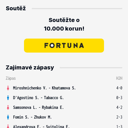
Soutěž
Soutěžte o
10.000 korun!
Zajímavé zápasy
Zápas
H2H
Miroshnichenko V.
-
Khatamova S.
4-0
D'Agostino S.
-
Tabacco G.
0-3
Samsonova L.
-
Rybakina E.
4-2
Fomin S.
-
Zhukov M.
2-3
Alexandrova E.
-
Svitolina E.
1-3