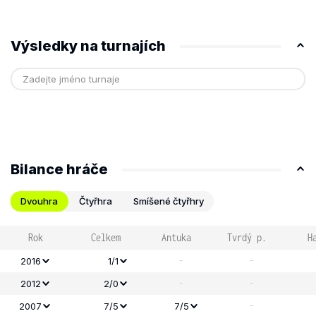
Výsledky na turnajích
Bilance hráče
Dvouhra
Čtyřhra
Smíšené čtyřhry
Rok
Celkem
Antuka
Tvrdý p.
H
-
-
2016
1/1
-
-
2012
2/0
-
2007
7/5
7/5