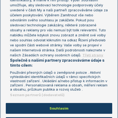
identifikátory, a máme k nim přístup. Výběr Souhlasím
umožňuje, aby sledovací technologie podporovaly účely
Sázkařský žebříček
Wimbledon
uvedené v části My a naši partneři zpracováváme údaje za
US Open
účelem poskytování. Výběrem Zamítnout vše nebo
odvoláním svého souhlasu je zakážete. Pokud jsou
Turnaj mistrů
sledovací technologie zakázány, některé zobrazené
Turnaj mistryň
obsahy a reklamy pro vás nemusí být tolik relevantní. Tuto
Aktualní trendy
nabídku můžete kdykoli znovu zobrazit a změnit své volby
nebo souhlas odvolat kliknutím na odkaz Řízení předvoleb
ve spodní části webové stránky. Vaše volby se projeví v
Fotbalové přestupy
našem Internetová stránka. Další podrobnosti naleznete v
Livesport Daily
našich Zásadách ochrany osobních údajů.
Třetí strany
Společně s našimi partnery zpracováváme údaje s
LS Prague Open
tímto cílem:
Používání přesných údajů o zeměpisné poloze . Aktivní
vyhledávání identifikačních údajů v rámci specifických
vlastností zařízení . Ukládání a/nebo přístup k informacím v
Podmínky užití
Nastavení soukromí
zařízení . Personalizovaná reklama a obsah, měření reklam
GDPR a žurnalistika
Reklama
a obsahu, průzkum publika a rozvoj služeb .
Informace o zpracování osobních
Kontakt
Seznam partnerů (dodavatelů)
údajů
Tiráž
Souhlasím
Copyright © 2008-2026 TenisPortal.cz. Využíváme zpravodajství ČTK.