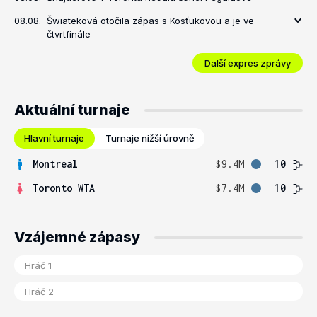
08.08.
Šwiateková otočila zápas s Kosťukovou a je ve
čtvrtfinále
Další expres zprávy
Aktuální turnaje
Hlavní turnaje
Turnaje nižší úrovně
Montreal
$9.4M
10
Toronto WTA
$7.4M
10
Vzájemné zápasy