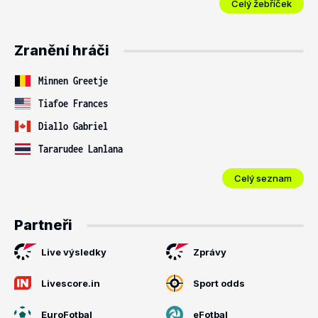
Celý žebříček
Zranění hráči
Minnen Greetje
Tiafoe Frances
Diallo Gabriel
Tararudee Lanlana
Celý seznam
Partneři
Live výsledky
Zprávy
Livescore.in
Sport odds
EuroFotbal
eFotbal