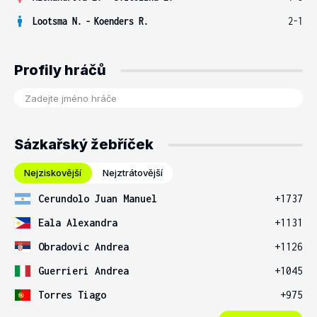
Lootsma N.
-
Koenders R.
2-1
Profily hráčů
Sázkařský žebříček
Nejziskovější
Nejztrátovější
Cerundolo Juan Manuel
+1737
Eala Alexandra
+1131
Obradovic Andrea
+1126
Guerrieri Andrea
+1045
Torres Tiago
+975