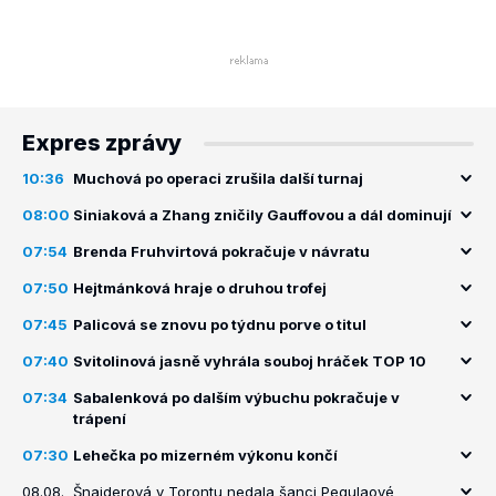
Expres zprávy
10:36
Muchová po operaci zrušila další turnaj
08:00
Siniaková a Zhang zničily Gauffovou a dál dominují
07:54
Brenda Fruhvirtová pokračuje v návratu
07:50
Hejtmánková hraje o druhou trofej
07:45
Palicová se znovu po týdnu porve o titul
07:40
Svitolinová jasně vyhrála souboj hráček TOP 10
07:34
Sabalenková po dalším výbuchu pokračuje v
trápení
07:30
Lehečka po mizerném výkonu končí
08.08.
Šnajderová v Torontu nedala šanci Pegulaové