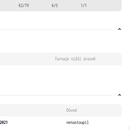
62/79
6/5
1/1
-
Turnaje nižší úrovně
Důvod
2021
nenastoupil