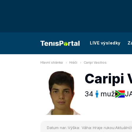
LIVE výsledky
Z
Hlavní stránka
Hráči
Caripi Vasilios
Caripi 
34
muž
J
Datum nar.:
Výška:
Váha:
Hraje rukou:
Aktuální/