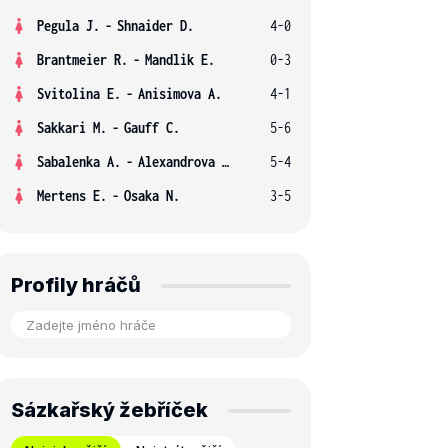
Pegula J.
-
Shnaider D.
4-0
Brantmeier R.
-
Mandlik E.
0-3
Svitolina E.
-
Anisimova A.
4-1
Sakkari M.
-
Gauff C.
5-6
Sabalenka A.
-
Alexandrova E.
5-4
Mertens E.
-
Osaka N.
3-5
Profily hráčů
Sázkařský žebříček