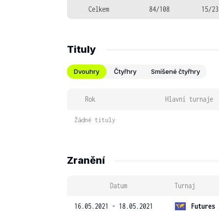
Celkem
84/108
15/23
Tituly
Dvouhry
Čtyřhry
Smíšené čtyřhry
Rok
Hlavní turnaje
Žádné tituly
Zranění
Datum
Turnaj
16.05.2021 - 18.05.2021
Futures 