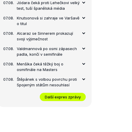
07.08.
Jódara čeká proti Lehečkovi velký
test, tuší španělská média
07.08.
Knutsonová si zahraje ve Varšavě
o titul
07.08.
Alcaraz se Sinnerem prokazují
svoji výjimečnost
07.08.
Valdmannová po osmi zápasech
padla, končí v semifinále
07.08.
Menšíka čeká těžký boj o
osmifinále na Masters
07.08.
Štěpánek s volbou povrchu proti
Spojeným státům nesouhlasí
Další expres zprávy