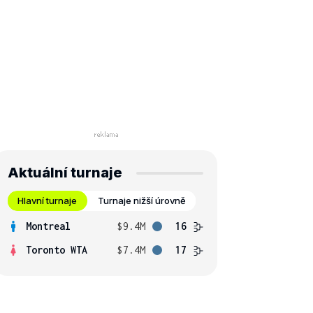
Aktuální turnaje
Hlavní turnaje
Turnaje nižší úrovně
Montreal
$9.4M
16
Toronto WTA
$7.4M
17