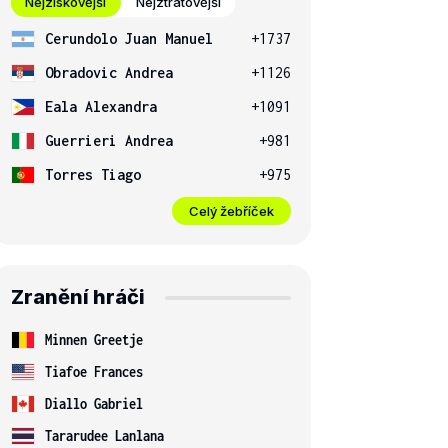
Nejziskovější
Nejztrátovější
Cerundolo Juan Manuel
+1737
Obradovic Andrea
+1126
Eala Alexandra
+1091
Guerrieri Andrea
+981
Torres Tiago
+975
Celý žebříček
Zranění hráči
Minnen Greetje
Tiafoe Frances
Diallo Gabriel
Tararudee Lanlana