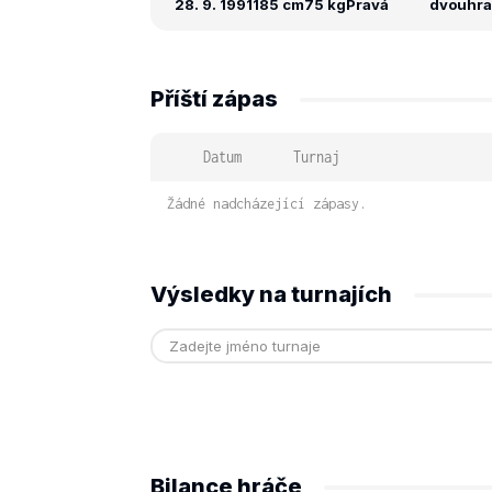
28. 9. 1991
185 cm
75 kg
Pravá
dvouhra:
Příští zápas
Datum
Turnaj
Žádné nadcházející zápasy.
Výsledky na turnajích
Bilance hráče