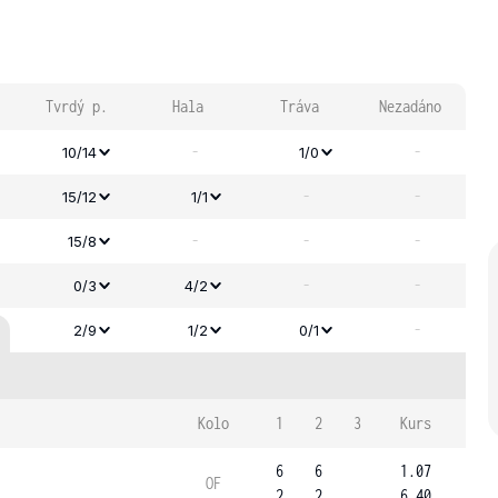
Tvrdý p.
Hala
Tráva
Nezadáno
-
-
10/14
1/0
-
-
15/12
1/1
-
-
-
15/8
-
-
0/3
4/2
-
2/9
1/2
0/1
Kolo
1
2
3
Kurs
6
6
1.07
OF
2
2
6.40