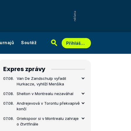
urnajů
Soutěž
Přihlášení
Expres zprávy
07.08.
Van De Zandschulp vyřadil
Hurkacze, vyhlíží Menšíka
07.08.
Shelton v Montrealu nezaváhal
07.08.
Andrejevová v Torontu překvapivě
končí
07.08.
Griekspoor si v Montrealu zahraje
o čtvrtfinále