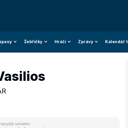
ápasy
Žebříčky
Hráči
Zprávy
Kalendář t
Vasilios
AR
nejvyšší umístění: