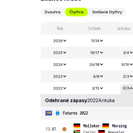
Dvouhra
Čtyřhra
Smíšené čtyřhry
Rok
Celkem
Antuka
-
2026
11/14
2025
19/17
3/4
2024
24/18
9/10
2023
6/8
2/3
0/3
2022
3/15
Odehrané zápasy
2022
Antuka
Futures 2022
Molleker
/
Moraing
13.07.
Caripi
/
Hoeveler