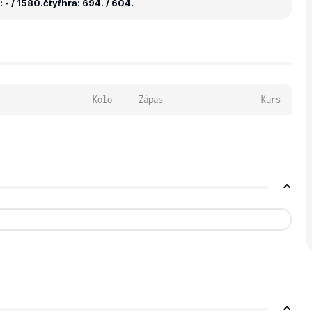
 - / 1580.
čtyřhra: 694. / 604.
Kolo
Zápas
Kurs