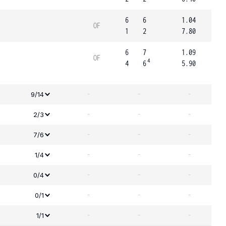
6
6
1.04
OF
1
2
7.80
6
7
1.09
OF
4
4
6
5.90
-
-
-
9/14
-
-
-
2/3
-
-
-
7/6
-
-
-
1/4
-
-
-
0/4
-
-
-
0/1
-
-
-
1/1