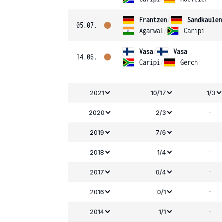
Frantzen
/
Sandkaulen
05.07.
Agarwal
/
Caripi
Vasa
/
Vasa
14.06.
Caripi
/
Gerch
2021
10/17
1/3
-
2020
2/3
-
2019
7/6
-
2018
1/4
-
2017
0/4
-
2016
0/1
-
2014
1/1