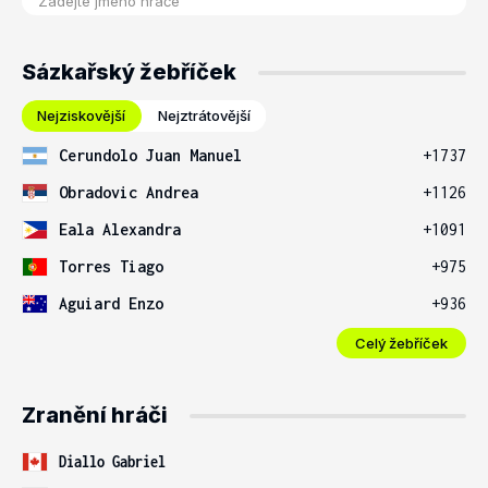
Sázkařský žebříček
Nejziskovější
Nejztrátovější
Cerundolo Juan Manuel
+1737
Obradovic Andrea
+1126
Eala Alexandra
+1091
Torres Tiago
+975
Aguiard Enzo
+936
Celý žebříček
Zranění hráči
Diallo Gabriel