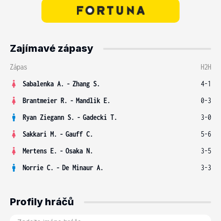
Zajímavé zápasy
Zápas
H2H
Sabalenka A.
-
Zhang S.
4-1
Brantmeier R.
-
Mandlik E.
0-3
Ryan Ziegann S.
-
Gadecki T.
3-0
Sakkari M.
-
Gauff C.
5-6
Mertens E.
-
Osaka N.
3-5
Norrie C.
-
De Minaur A.
3-3
Profily hráčů