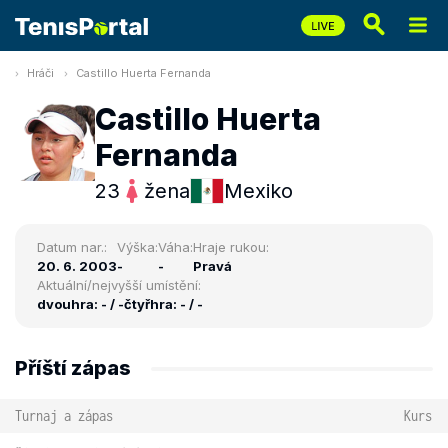
Hráči
Castillo Huerta Fernanda
Castillo Huerta
Fernanda
23
žena
Mexiko
Datum nar.:
Výška:
Váha:
Hraje rukou:
20. 6. 2003
-
-
Pravá
Aktuální/nejvyšší umístění:
dvouhra: - / -
čtyřhra: - / -
Příští zápas
Turnaj a zápas
Kurs