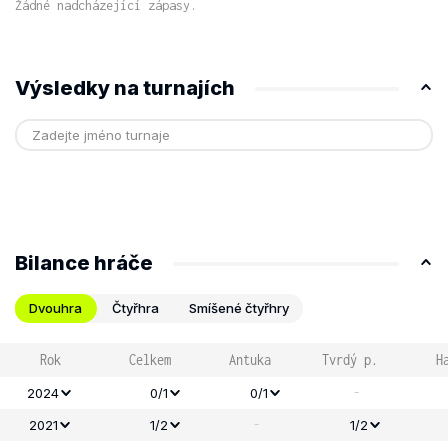
Žádné nadcházející zápasy.
Výsledky na turnajích
Bilance hráče
Dvouhra
Čtyřhra
Smíšené čtyřhry
Rok
Celkem
Antuka
Tvrdý p.
H
-
2024
0/1
0/1
-
2021
1/2
1/2