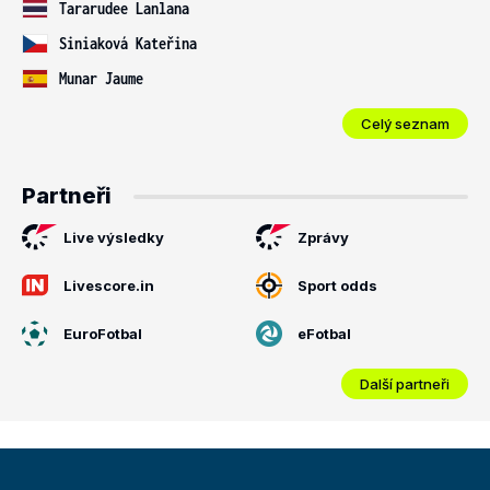
Tararudee Lanlana
Siniaková Kateřina
Munar Jaume
Celý seznam
Partneři
Live výsledky
Zprávy
Livescore.in
Sport odds
EuroFotbal
eFotbal
Další partneři