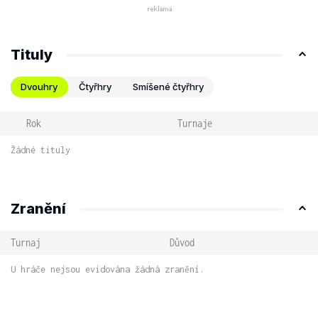
Tituly
Dvouhry
Čtyřhry
Smíšené čtyřhry
Rok
Turnaje
Žádné tituly
Zranění
Turnaj
Důvod
U hráče nejsou evidována žádná zranění.