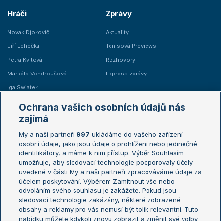
Hráči
Zprávy
Novak Djokovič
Aktuality
Jiří Lehečka
Tenisová Previews
Petra Kvitová
Rozhovory
Markéta Vondroušová
Express zprávy
Iga Swiatek
Marie Bouzková
Ochrana vašich osobních údajů nás
Žebříčky
Kalendář turnajů
zajímá
My a naši partneři
997
ukládáme do vašeho zařízení
Žebříček ATP (muži)
Australian Open
osobní údaje, jako jsou údaje o prohlížení nebo jedinečné
Žebříček WTA (ženy)
French Open
identifikátory, a máme k nim přístup. Výběr Souhlasím
umožňuje, aby sledovací technologie podporovaly účely
Sázkařský žebříček
Wimbledon
uvedené v části My a naši partneři zpracováváme údaje za
US Open
účelem poskytování. Výběrem Zamítnout vše nebo
odvoláním svého souhlasu je zakážete. Pokud jsou
Turnaj mistrů
sledovací technologie zakázány, některé zobrazené
Turnaj mistryň
obsahy a reklamy pro vás nemusí být tolik relevantní. Tuto
Aktualní trendy
nabídku můžete kdykoli znovu zobrazit a změnit své volby