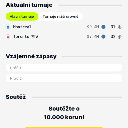
Aktuální turnaje
Hlavní turnaje
Turnaje nižší úrovně
Montreal
$9.4M
31
Toronto WTA
$7.4M
32
Vzájemné zápasy
Soutěž
Soutěžte o
10.000 korun!