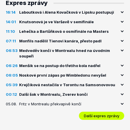
Expres zprávy
16:14
Laboutková i Alena Kovačková v Lipsku postupují
14:01
Knutsonová je ve Varšavě v semifinále
11:10
Lehečka a Bartůňková o osmifinále na Masters
07:11
Monfils nadělil Tienovi kanára, přesto padl
06:53
Medveděv končí v Montrealu hned na úvodním
soupeři
06:26
Menšík se na postup do třetího kola nadřel
06:05
Noskové první zápas po Wimbledonu nevyšel
05:39
Krejčíková nestačila v Torontu na Samsonovovou
00:12
Další šok v Montrealu, Zverev končí
05.08.
Fritz v Montrealu překvapivě končí
Další expres zprávy