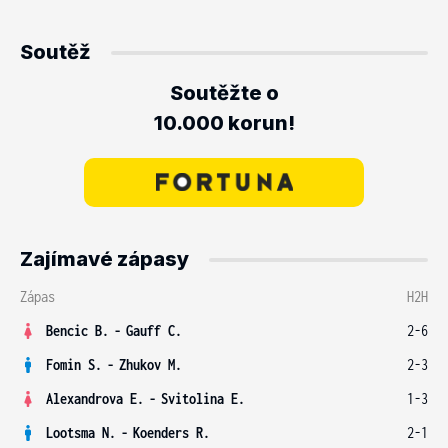
Soutěž
Soutěžte o
10.000 korun!
Zajímavé zápasy
Zápas
H2H
Bencic B.
-
Gauff C.
2-6
Fomin S.
-
Zhukov M.
2-3
Alexandrova E.
-
Svitolina E.
1-3
Lootsma N.
-
Koenders R.
2-1