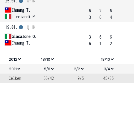
25.01.
Q-1K
Chuang T.
6
2
6
Licciardi P.
3
6
4
19.01.
Q-1K
Giacalone O.
3
6
6
Chuang T.
6
1
2
-
2012
18/10
18/10
2011
5/6
2/2
3/4
Celkem
56/42
9/5
45/35