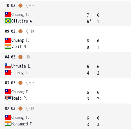
10.03.
Q-OF
Chuang T.
7
6
4
Oliveira A.
6
1
09.03.
Q-1K
Chuang T.
6
6
Vakil N.
0
1
04.03.
1K
Urrutia L.
6
6
Chuang T.
4
2
03.03.
Q-OF
Chuang T.
6
6
Tomic P.
3
2
02.03.
Q-1K
Chuang T.
6
6
Mohammed F.
3
3