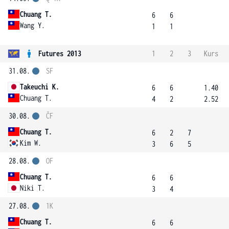
Chuang T.
6
6
Wang Y.
1
1
Futures 2013
1
2
3
Kurs
31.08.
SF
Takeuchi K.
6
6
1.40
Chuang T.
4
2
2.52
30.08.
ČF
Chuang T.
6
2
7
Kim W.
3
6
5
28.08.
OF
Chuang T.
6
6
Niki T.
3
4
27.08.
1K
Chuang T.
6
6