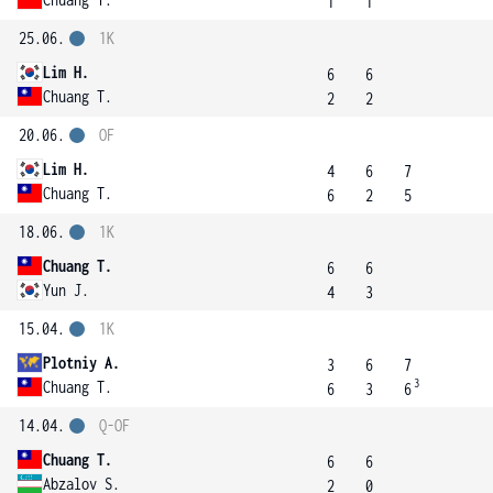
1
1
25.06.
1K
Lim H.
6
6
Chuang T.
2
2
20.06.
OF
Lim H.
4
6
7
Chuang T.
6
2
5
18.06.
1K
Chuang T.
6
6
Yun J.
4
3
15.04.
1K
Plotniy A.
3
6
7
3
Chuang T.
6
3
6
14.04.
Q-OF
Chuang T.
6
6
Abzalov S.
2
0