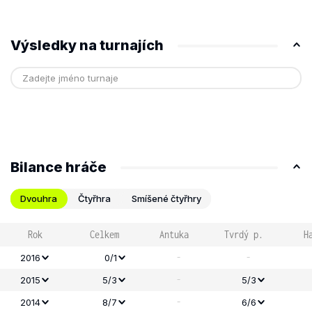
Výsledky na turnajích
Bilance hráče
Dvouhra
Čtyřhra
Smíšené čtyřhry
Rok
Celkem
Antuka
Tvrdý p.
H
-
-
2016
0/1
-
2015
5/3
5/3
-
2014
8/7
6/6