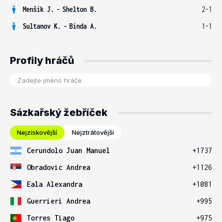
Menšík J.
-
Shelton B.
2-1
Sultanov K.
-
Binda A.
1-1
Profily hráčů
Sázkařský žebříček
Nejziskovější
Nejztrátovější
Cerundolo Juan Manuel
+1737
Obradovic Andrea
+1126
Eala Alexandra
+1081
Guerrieri Andrea
+995
Torres Tiago
+975