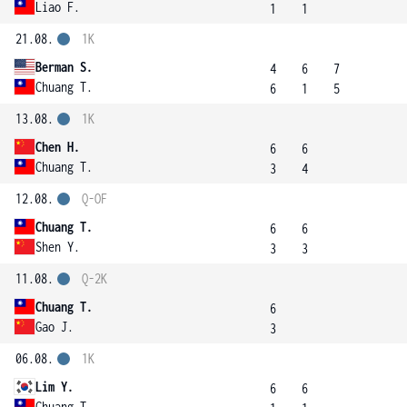
Liao F.
1
1
21.08.
1K
Berman S.
4
6
7
Chuang T.
6
1
5
13.08.
1K
Chen H.
6
6
Chuang T.
3
4
12.08.
Q-OF
Chuang T.
6
6
Shen Y.
3
3
11.08.
Q-2K
Chuang T.
6
Gao J.
3
06.08.
1K
Lim Y.
6
6
Chuang T.