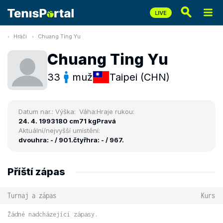
Hráči
Chuang Ting Yu
Chuang Ting Yu
33
muž
Taipei (CHN)
Datum nar.:
Výška:
Váha:
Hraje rukou:
24. 4. 1993
180 cm
71 kg
Pravá
Aktuální/nejvyšší umístění:
dvouhra: - / 901.
čtyřhra: - / 967.
Příští zápas
Turnaj a zápas
Kurs
Žádné nadcházející zápasy.