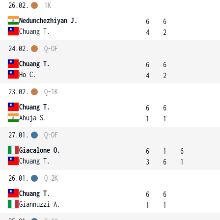
26.02.
1K
Nedunchezhiyan J.
6
6
Chuang T.
4
2
24.02.
Q-OF
Chuang T.
6
6
Ho C.
4
2
23.02.
Q-1K
Chuang T.
6
6
Ahuja S.
1
1
27.01.
Q-OF
Giacalone O.
6
1
6
Chuang T.
3
6
1
26.01.
Q-2K
Chuang T.
6
6
Giannuzzi A.
1
1