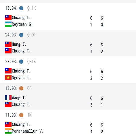
13.04.
Q-1K
Chuang T.
6
6
Reytman G.
1
0
24.03.
Q-OF
Hung J.
6
6
Chuang T.
1
2
23.03.
Q-1K
Chuang T.
6
6
Nguyen T.
3
2
13.03.
OF
Wang T.
6
6
Chuang T.
3
1
11.03.
1K
Chuang T.
6
6
Peranamallur V.
4
2