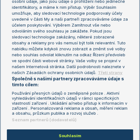
osobní údaje, jako jsou údaje o prohlížení nebo jedinečné
Žebříček WTA (ženy)
French Open
identifikátory, a máme k nim přístup. Výběr Souhlasím
umožňuje, aby sledovací technologie podporovaly účely
Sázkařský žebříček
Wimbledon
uvedené v části My a naši partneři zpracováváme údaje za
US Open
účelem poskytování. Výběrem Zamítnout vše nebo
odvoláním svého souhlasu je zakážete. Pokud jsou
Turnaj mistrů
sledovací technologie zakázány, některé zobrazené
Turnaj mistryň
obsahy a reklamy pro vás nemusí být tolik relevantní. Tuto
Aktualní trendy
nabídku můžete kdykoli znovu zobrazit a změnit své volby
nebo souhlas odvolat kliknutím na odkaz Řízení předvoleb
ve spodní části webové stránky. Vaše volby se projeví v
Fotbalové přestupy
našem Internetová stránka. Další podrobnosti naleznete v
Livesport Daily
našich Zásadách ochrany osobních údajů.
Třetí strany
Společně s našimi partnery zpracováváme údaje s
LS Prague Open
tímto cílem:
Používání přesných údajů o zeměpisné poloze . Aktivní
vyhledávání identifikačních údajů v rámci specifických
vlastností zařízení . Ukládání a/nebo přístup k informacím v
Podmínky užití
Nastavení soukromí
zařízení . Personalizovaná reklama a obsah, měření reklam
GDPR a žurnalistika
Reklama
a obsahu, průzkum publika a rozvoj služeb .
Informace o zpracování osobních
Kontakt
Seznam partnerů (dodavatelů)
údajů
Tiráž
Souhlasím