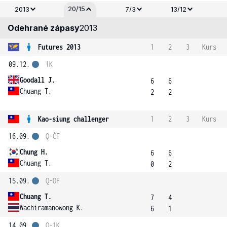
20/15
2013
7/3
13/12
Odehrané zápasy
2013
Futures 2013
1
2
3
Kurs
09.12.
1K
Goodall J.
6
6
Chuang T.
2
2
Kao-siung challenger
1
2
3
Kurs
16.09.
Q-ČF
Chung H.
6
6
Chuang T.
0
2
15.09.
Q-OF
Chuang T.
7
4
Wachiramanowong K.
6
1
14.09.
Q-1K