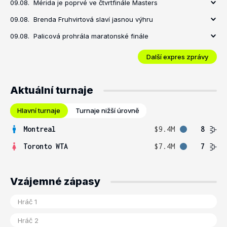
09.08.
Mérida je poprvé ve čtvrtfinále Masters
09.08.
Brenda Fruhvirtová slaví jasnou výhru
09.08.
Palicová prohrála maratonské finále
Další expres zprávy
Aktuální turnaje
Hlavní turnaje
Turnaje nižší úrovně
Montreal
$9.4M
8
Toronto WTA
$7.4M
7
Vzájemné zápasy