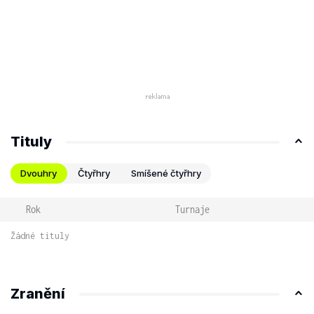
Tituly
Dvouhry
Čtyřhry
Smíšené čtyřhry
Rok
Turnaje
Žádné tituly
Zranění