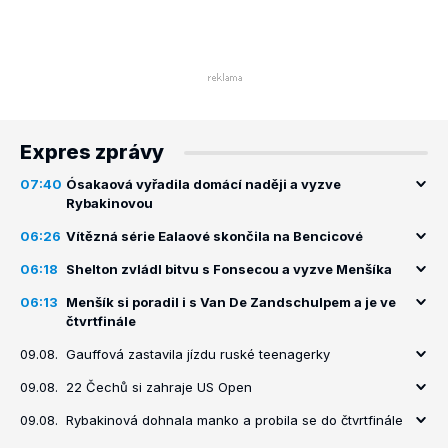
Expres zprávy
07:40
Ósakaová vyřadila domácí naději a vyzve
Rybakinovou
06:26
Vítězná série Ealaové skončila na Bencicové
06:18
Shelton zvládl bitvu s Fonsecou a vyzve Menšíka
06:13
Menšík si poradil i s Van De Zandschulpem a je ve
čtvrtfinále
09.08.
Gauffová zastavila jízdu ruské teenagerky
09.08.
22 Čechů si zahraje US Open
09.08.
Rybakinová dohnala manko a probila se do čtvrtfinále