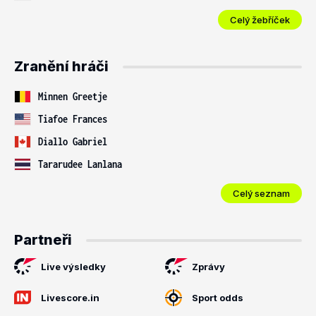
Celý žebříček
Zranění hráči
Minnen Greetje
Tiafoe Frances
Diallo Gabriel
Tararudee Lanlana
Celý seznam
Partneři
Live výsledky
Zprávy
Livescore.in
Sport odds