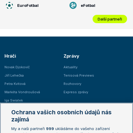
EuroFotbal
eFotbal
Další partneři
Hráči
Zprávy
Novak Djokovič
Aktuality
Jiří Lehečka
Tenisová Previews
Petra Kvitová
Rozhovory
Markéta Vondroušová
Express zprávy
Iga Swiatek
Marie Bouzková
Ochrana vašich osobních údajů nás
Žebříčky
Kalendář turnajů
zajímá
My a naši partneři
999
ukládáme do vašeho zařízení
Žebříček ATP (muži)
Australian Open