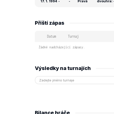
17. 1. 1994
-
-
Pravá
dvouhra: -
Příští zápas
Datum
Turnaj
Žádné nadcházející zápasy.
Výsledky na turnajích
Bilance hráče