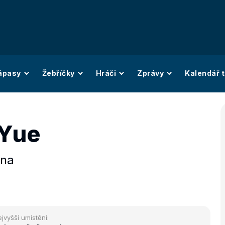
ápasy
Žebříčky
Hráči
Zprávy
Kalendář t
 Yue
ína
jvyšší umístění: