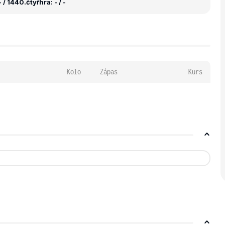
 / 1440.
čtyřhra: - / -
Kolo
Zápas
Kurs