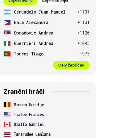
Nejziskovější
Nejztrátovější
Cerundolo Juan Manuel
+1737
Eala Alexandra
+1131
Obradovic Andrea
+1126
Guerrieri Andrea
+1045
Torres Tiago
+975
Celý žebříček
Zranění hráči
Minnen Greetje
Tiafoe Frances
Diallo Gabriel
Tararudee Lanlana