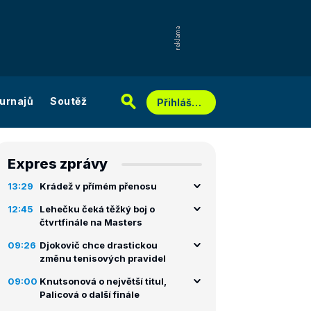
urnajů
Soutěž
Přihlášení
Expres zprávy
13:29
Krádež v přímém přenosu
12:45
Lehečku čeká těžký boj o
čtvrtfinále na Masters
09:26
Djokovič chce drastickou
změnu tenisových pravidel
09:00
Knutsonová o největší titul,
Palicová o další finále