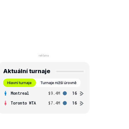
Aktuální turnaje
Hlavní turnaje
Turnaje nižší úrovně
Montreal
$9.4M
16
Toronto WTA
$7.4M
16