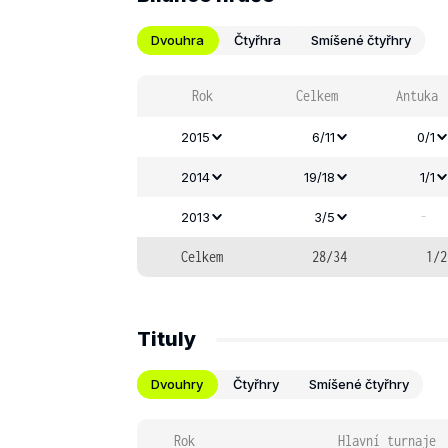
Dvouhra
Čtyřhra
Smíšené čtyřhry
Rok
Celkem
Antuka
2015
6/11
0/1
2014
19/18
1/1
-
2013
3/5
Celkem
28/34
1/2
Tituly
Dvouhry
Čtyřhry
Smíšené čtyřhry
Rok
Hlavní turnaje