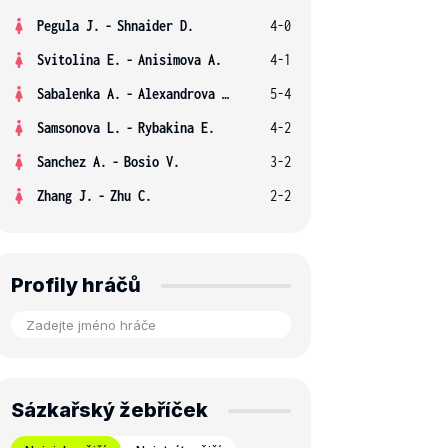
Pegula J.
-
Shnaider D.
4-0
Svitolina E.
-
Anisimova A.
4-1
Sabalenka A.
-
Alexandrova E.
5-4
Samsonova L.
-
Rybakina E.
4-2
Sanchez A.
-
Bosio V.
3-2
Zhang J.
-
Zhu C.
2-2
Profily hráčů
Sázkařský žebříček