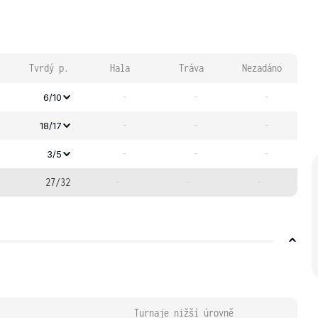
Tvrdý p.
Hala
Tráva
Nezadáno
-
-
-
6/10
-
-
-
18/17
-
-
-
3/5
27/32
-
-
-
Turnaje nižší úrovně