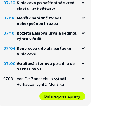
07:20
Siniaková po nešťastné skreči
slaví drtivé vítězství
07:16
Menšík parádně zvládl
nebezpečnou hrozbu
07:10
Rozjetá Ealaová urvala sedmou
výhru v řadě
07:04
Bencicová udolala parťačku
Siniakové
07:00
Gauffová si znovu poradila se
Sakkariovou
07.08.
Van De Zandschulp vyřadil
Hurkacze, vyhlíží Menšíka
Další expres zprávy