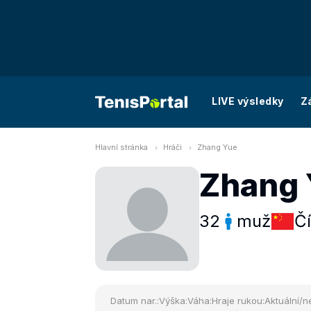
LIVE výsledky
Z
Hlavní stránka
Hráči
Zhang Yue
Zhang
32
muž
Č
Datum nar.:
Výška:
Váha:
Hraje rukou:
Aktuální/ne