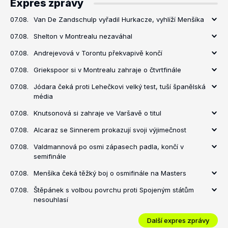
Expres zprávy
07.08.
Van De Zandschulp vyřadil Hurkacze, vyhlíží Menšíka
07.08.
Shelton v Montrealu nezaváhal
07.08.
Andrejevová v Torontu překvapivě končí
07.08.
Griekspoor si v Montrealu zahraje o čtvrtfinále
07.08.
Jódara čeká proti Lehečkovi velký test, tuší španělská
média
07.08.
Knutsonová si zahraje ve Varšavě o titul
07.08.
Alcaraz se Sinnerem prokazují svoji výjimečnost
07.08.
Valdmannová po osmi zápasech padla, končí v
semifinále
07.08.
Menšíka čeká těžký boj o osmifinále na Masters
07.08.
Štěpánek s volbou povrchu proti Spojeným státům
nesouhlasí
Další expres zprávy