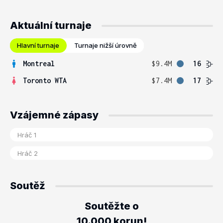
Aktuální turnaje
Hlavní turnaje
Turnaje nižší úrovně
Montreal
$9.4M
16
Toronto WTA
$7.4M
17
Vzájemné zápasy
Soutěž
Soutěžte o
10.000 korun!