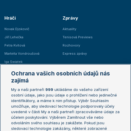
Hráči
Zprávy
Novak Djokovič
Aktuality
Jiří Lehečka
Tenisová Previews
Petra Kvitová
Rozhovory
Markéta Vondroušová
Express zprávy
Iga Swiatek
Marie Bouzková
Ochrana vašich osobních údajů nás
Žebříčky
Kalendář turnajů
zajímá
My a naši partneři
999
ukládáme do vašeho zařízení
Žebříček ATP (muži)
Australian Open
osobní údaje, jako jsou údaje o prohlížení nebo jedinečné
Žebříček WTA (ženy)
French Open
identifikátory, a máme k nim přístup. Výběr Souhlasím
umožňuje, aby sledovací technologie podporovaly účely
Sázkařský žebříček
Wimbledon
uvedené v části My a naši partneři zpracováváme údaje za
US Open
účelem poskytování. Výběrem Zamítnout vše nebo
odvoláním svého souhlasu je zakážete. Pokud jsou
Turnaj mistrů
sledovací technologie zakázány, některé zobrazené
Turnaj mistryň