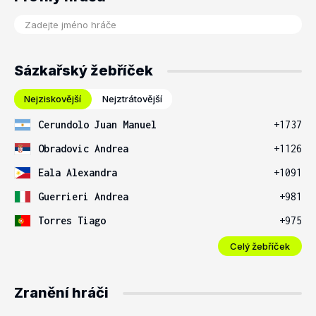
Sázkařský žebříček
Nejziskovější
Nejztrátovější
Cerundolo Juan Manuel
+1737
Obradovic Andrea
+1126
Eala Alexandra
+1091
Guerrieri Andrea
+981
Torres Tiago
+975
Celý žebříček
Zranění hráči