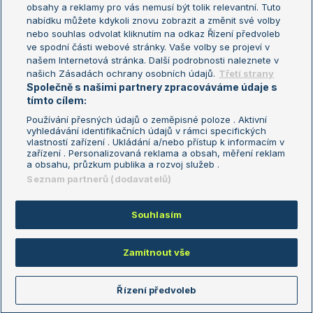
obsahy a reklamy pro vás nemusí být tolik relevantní. Tuto
Aktualní trendy
nabídku můžete kdykoli znovu zobrazit a změnit své volby
nebo souhlas odvolat kliknutím na odkaz Řízení předvoleb
ve spodní části webové stránky. Vaše volby se projeví v
Fotbalové přestupy
našem Internetová stránka. Další podrobnosti naleznete v
Livesport Daily
našich Zásadách ochrany osobních údajů.
Třetí strany
Společně s našimi partnery zpracováváme údaje s
LS Prague Open
tímto cílem:
Používání přesných údajů o zeměpisné poloze . Aktivní
vyhledávání identifikačních údajů v rámci specifických
vlastností zařízení . Ukládání a/nebo přístup k informacím v
Podmínky užití
Nastavení soukromí
zařízení . Personalizovaná reklama a obsah, měření reklam
GDPR a žurnalistika
Reklama
a obsahu, průzkum publika a rozvoj služeb .
Informace o zpracování osobních
Kontakt
Seznam partnerů (dodavatelů)
údajů
Tiráž
Souhlasím
Copyright © 2008-2026 TenisPortal.cz. Využíváme zpravodajství ČTK.
Zamítnout vše
Řízení předvoleb