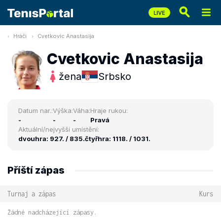
Hráči
Cvetkovic Anastasija
Cvetkovic Anastasija
žena
Srbsko
Datum nar.:
Výška:
Váha:
Hraje rukou:
-
-
-
Pravá
Aktuální/nejvyšší umístění:
dvouhra: 927. / 835.
čtyřhra: 1118. / 1031.
Příští zápas
Turnaj a zápas
Kurs
Žádné nadcházející zápasy.