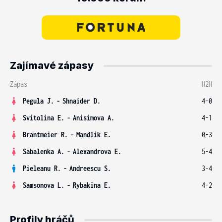
Zajímavé zápasy
Zápas
H2H
Pegula J.
-
Shnaider D.
4-0
Svitolina E.
-
Anisimova A.
4-1
Brantmeier R.
-
Mandlik E.
0-3
Sabalenka A.
-
Alexandrova E.
5-4
Pieleanu R.
-
Andreescu S.
3-4
Samsonova L.
-
Rybakina E.
4-2
Profily hráčů