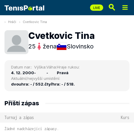
Hráči
Cvetkovic Tina
Cvetkovic Tina
25
žena
Slovinsko
Datum nar.:
Výška:
Váha:
Hraje rukou:
4. 12. 2000
-
-
Pravá
Aktuální/nejvyšší umístění:
dvouhra: - / 552.
čtyřhra: - / 518.
Příští zápas
Turnaj a zápas
Kurs
Žádné nadcházející zápasy.