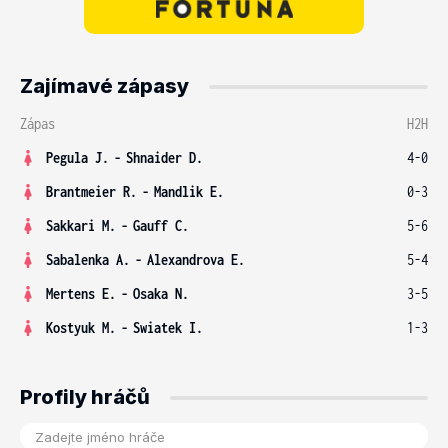
Zajímavé zápasy
Zápas
H2H
Pegula J.
-
Shnaider D.
4-0
Brantmeier R.
-
Mandlik E.
0-3
Sakkari M.
-
Gauff C.
5-6
Sabalenka A.
-
Alexandrova E.
5-4
Mertens E.
-
Osaka N.
3-5
Kostyuk M.
-
Swiatek I.
1-3
Profily hráčů