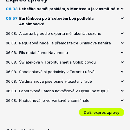
06:33
Lehečka neměl problém, v Montrealu je v osmifinále
05:57
Bartůňková po třísetovém boji podlehla
Anisimovové
06.08.
Alcaraz by podle experta měl ukončit sezonu
06.08.
Pegulaová nadělila přemožitelce Siniakové kanára
06.08.
Fils nedal šanci Navonemu
06.08.
Šwiateková v Torontu smetla Golubicovou
06.08.
Sabalenková si podmínky v Torontu užívá
06.08.
Valdmannová píše osmé vítězství v řadě
06.08.
Laboutková i Alena Kovačková v Lipsku postupují
06.08.
Knutsonová je ve Varšavě v semifinále
Další expres zprávy