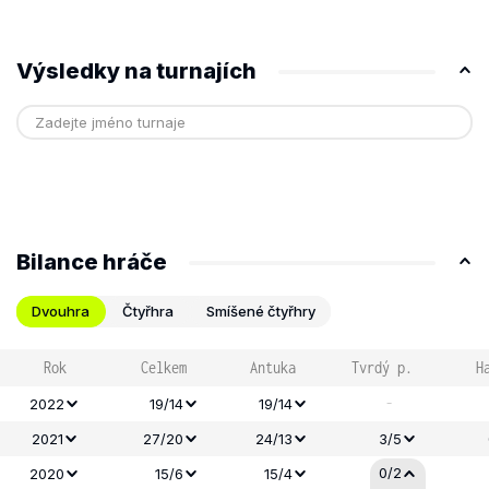
Výsledky na turnajích
Bilance hráče
Dvouhra
Čtyřhra
Smíšené čtyřhry
Rok
Celkem
Antuka
Tvrdý p.
H
-
2022
19/14
19/14
2021
27/20
24/13
3/5
0/2
2020
15/6
15/4