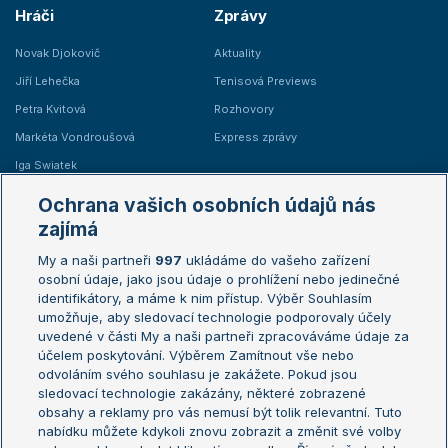
Hráči
Zprávy
Novak Djokovič
Aktuality
Jiří Lehečka
Tenisová Previews
Petra Kvitová
Rozhovory
Markéta Vondroušová
Express zprávy
Iga Swiatek
Marie Bouzková
Ochrana vašich osobních údajů nás
Žebříčky
Kalendář turnajů
zajímá
My a naši partneři
997
ukládáme do vašeho zařízení
Žebříček ATP (muži)
Australian Open
osobní údaje, jako jsou údaje o prohlížení nebo jedinečné
Žebříček WTA (ženy)
French Open
identifikátory, a máme k nim přístup. Výběr Souhlasím
umožňuje, aby sledovací technologie podporovaly účely
Sázkařský žebříček
Wimbledon
uvedené v části My a naši partneři zpracováváme údaje za
US Open
účelem poskytování. Výběrem Zamítnout vše nebo
odvoláním svého souhlasu je zakážete. Pokud jsou
Turnaj mistrů
sledovací technologie zakázány, některé zobrazené
Turnaj mistryň
obsahy a reklamy pro vás nemusí být tolik relevantní. Tuto
Aktualní trendy
nabídku můžete kdykoli znovu zobrazit a změnit své volby