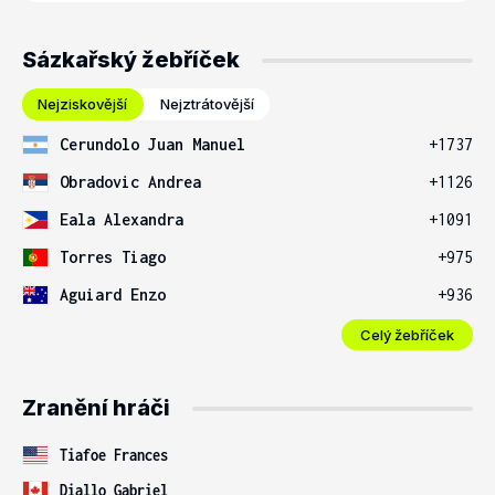
Sázkařský žebříček
Nejziskovější
Nejztrátovější
Cerundolo Juan Manuel
+1737
Obradovic Andrea
+1126
Eala Alexandra
+1091
Torres Tiago
+975
Aguiard Enzo
+936
Celý žebříček
Zranění hráči
Tiafoe Frances
Diallo Gabriel