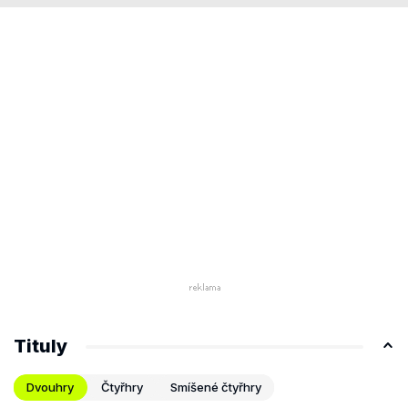
Tituly
Dvouhry
Čtyřhry
Smíšené čtyřhry