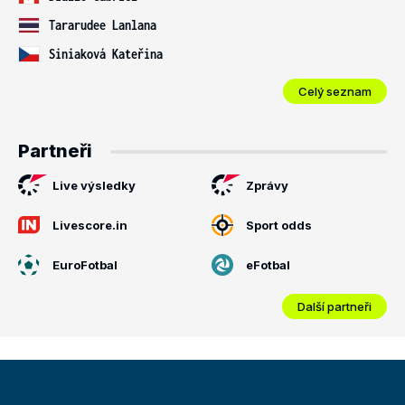
Tararudee Lanlana
Siniaková Kateřina
Celý seznam
Partneři
Live výsledky
Zprávy
Livescore.in
Sport odds
EuroFotbal
eFotbal
Další partneři