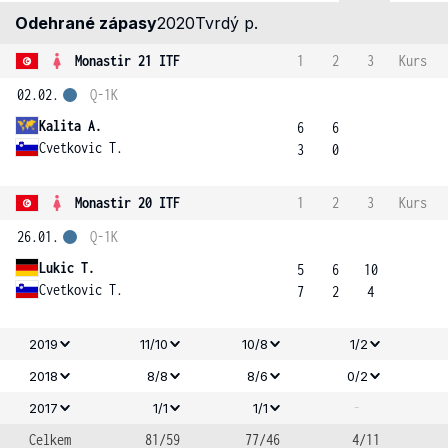
Odehrané zápasy
2020
Tvrdý p.
Monastir 21 ITF
1
2
3
Kurs
02.02.
Q-1K
Kalita A.
6
6
Cvetkovic T.
3
0
Monastir 20 ITF
1
2
3
Kurs
26.01.
Q-1K
Lukic T.
5
6
10
Cvetkovic T.
7
2
4
2019
11/10
10/8
1/2
2018
8/8
8/6
0/2
-
2017
1/1
1/1
Celkem
81/59
77/46
4/11