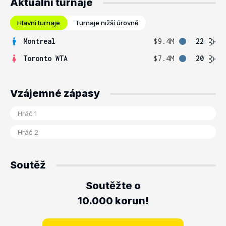
Aktuální turnaje
Hlavní turnaje
Turnaje nižší úrovně
Montreal
$9.4M
22
Toronto WTA
$7.4M
20
Vzájemné zápasy
Soutěž
Soutěžte o
10.000 korun!