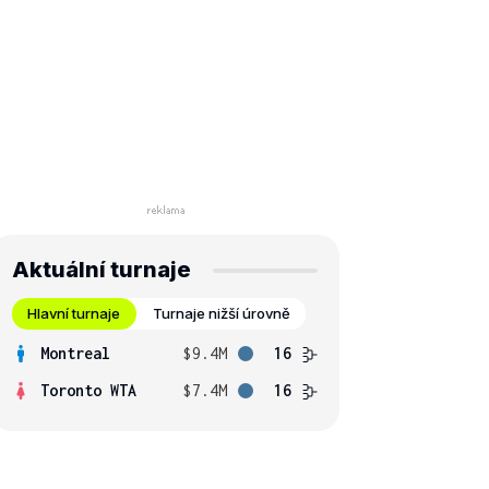
Aktuální turnaje
Hlavní turnaje
Turnaje nižší úrovně
Montreal
$9.4M
16
Toronto WTA
$7.4M
16