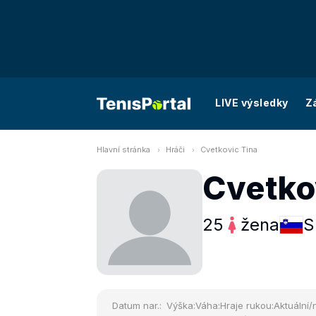
LIVE výsledky
Z
Hlavní stránka
Hráči
Cvetkovic Tina
Cvetko
25
žena
S
Datum nar.:
Výška:
Váha:
Hraje rukou:
Aktuální/