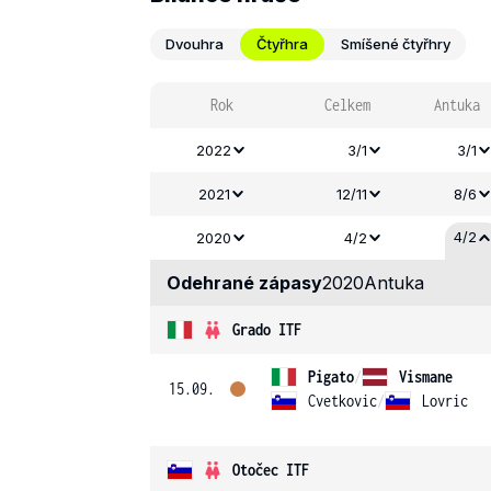
Dvouhra
Čtyřhra
Smíšené čtyřhry
Rok
Celkem
Antuka
2022
3/1
3/1
2021
12/11
8/6
4/2
2020
4/2
Odehrané zápasy
2020
Antuka
Grado ITF
Pigato
/
Vismane
15.09.
Cvetkovic
/
Lovric
Otočec ITF