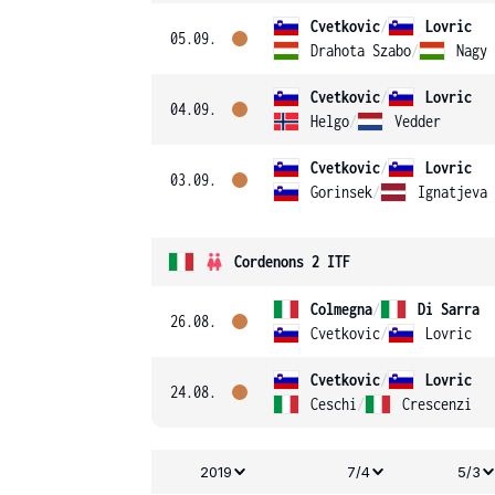
Cvetkovic
/
Lovric
05.09.
Drahota Szabo
/
Nagy
Cvetkovic
/
Lovric
04.09.
Helgo
/
Vedder
Cvetkovic
/
Lovric
03.09.
Gorinsek
/
Ignatjeva
Cordenons 2 ITF
Colmegna
/
Di Sarra
26.08.
Cvetkovic
/
Lovric
Cvetkovic
/
Lovric
24.08.
Ceschi
/
Crescenzi
2019
7/4
5/3