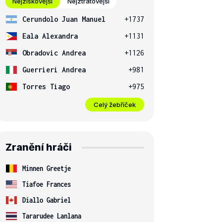
Nejziskovější
Nejztrátovější
Cerundolo Juan Manuel
+1737
Eala Alexandra
+1131
Obradovic Andrea
+1126
Guerrieri Andrea
+981
Torres Tiago
+975
Celý žebříček
Zranění hráči
Minnen Greetje
Tiafoe Frances
Diallo Gabriel
Tararudee Lanlana