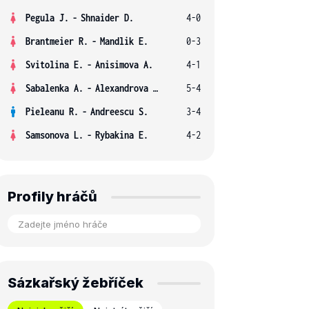
Pegula J.
-
Shnaider D.
4-0
Brantmeier R.
-
Mandlik E.
0-3
Svitolina E.
-
Anisimova A.
4-1
Sabalenka A.
-
Alexandrova E.
5-4
Pieleanu R.
-
Andreescu S.
3-4
Samsonova L.
-
Rybakina E.
4-2
Profily hráčů
Sázkařský žebříček