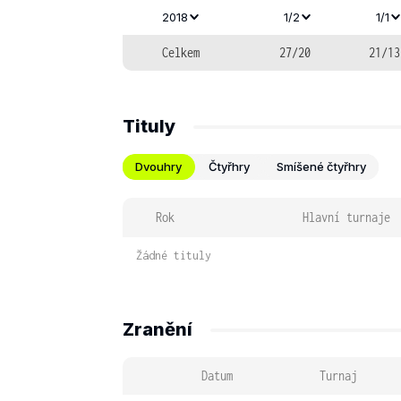
2018
1/2
1/1
Celkem
27/20
21/13
Tituly
Dvouhry
Čtyřhry
Smíšené čtyřhry
Rok
Hlavní turnaje
Žádné tituly
Zranění
Datum
Turnaj