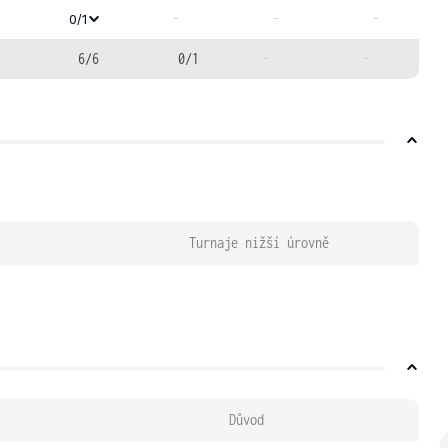
-
-
-
0/1
6/6
0/1
-
-
Turnaje nižší úrovně
Důvod