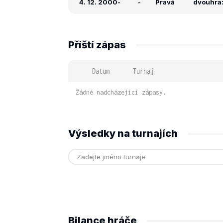
4. 12. 2000
-
-
Pravá
dvouhra: 
Příští zápas
Datum
Turnaj
Žádné nadcházející zápasy.
Výsledky na turnajích
Bilance hráče