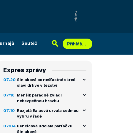
urnajů
Soutěž
Přihlášení
Expres zprávy
07:20
Siniaková po nešťastné skreči
slaví drtivé vítězství
07:16
Menšík parádně zvládl
nebezpečnou hrozbu
07:10
Rozjetá Ealaová urvala sedmou
výhru v řadě
07:04
Bencicová udolala parťačku
Siniakové