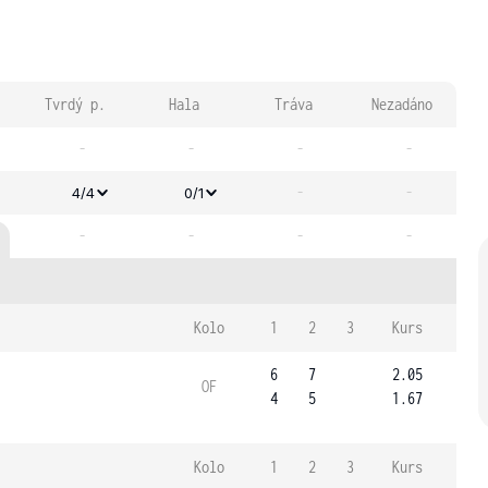
Tvrdý p.
Hala
Tráva
Nezadáno
-
-
-
-
-
-
4/4
0/1
-
-
-
-
Kolo
1
2
3
Kurs
6
7
2.05
OF
4
5
1.67
Kolo
1
2
3
Kurs