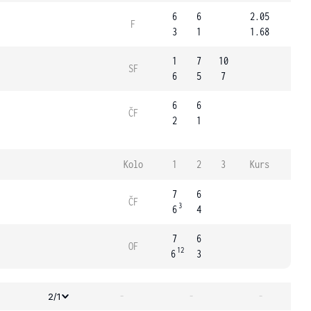
6
6
2.05
F
3
1
1.68
1
7
10
SF
6
5
7
6
6
ČF
2
1
Kolo
1
2
3
Kurs
7
6
ČF
3
6
4
7
6
OF
12
6
3
-
-
-
2/1