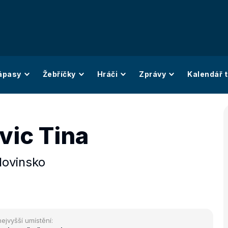
ápasy
Žebříčky
Hráči
Zprávy
Kalendář t
vic Tina
lovinsko
nejvyšší umístění: