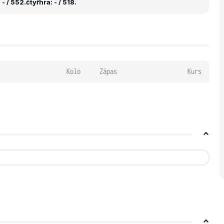
- / 552.
čtyřhra: - / 518.
Kolo
Zápas
Kurs