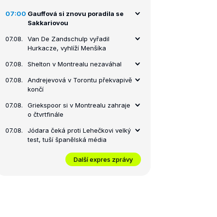
07:00
Gauffová si znovu poradila se
Sakkariovou
07.08.
Van De Zandschulp vyřadil
Hurkacze, vyhlíží Menšíka
07.08.
Shelton v Montrealu nezaváhal
07.08.
Andrejevová v Torontu překvapivě
končí
07.08.
Griekspoor si v Montrealu zahraje
o čtvrtfinále
07.08.
Jódara čeká proti Lehečkovi velký
test, tuší španělská média
Další expres zprávy