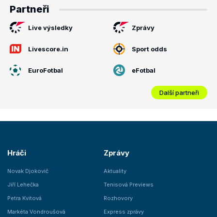
Partneři
Live výsledky
Zprávy
Livescore.in
Sport odds
EuroFotbal
eFotbal
Další partneři
Hráči
Zprávy
Novak Djokovič
Aktuality
Jiří Lehečka
Tenisová Previews
Petra Kvitová
Rozhovory
Markéta Vondroušová
Express zprávy