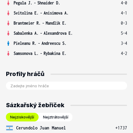
Pegula J.
-
Shnaider D.
4-0
Svitolina E.
-
Anisimova A.
4-1
Brantmeier R.
-
Mandlik E.
0-3
Sabalenka A.
-
Alexandrova E.
5-4
Pieleanu R.
-
Andreescu S.
3-4
Samsonova L.
-
Rybakina E.
4-2
Profily hráčů
Sázkařský žebříček
Nejziskovější
Nejztrátovější
Cerundolo Juan Manuel
+1737