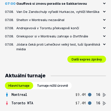
07:00
Gauffová si znovu poradila se Sakkariovou
07.08.
Van De Zandschulp vyřadil Hurkacze, vyhlíží Menšíka
07.08.
Shelton v Montrealu nezaváhal
07.08.
Andrejevová v Torontu překvapivě končí
07.08.
Griekspoor si v Montrealu zahraje o čtvrtfinále
07.08.
Jódara čeká proti Lehečkovi velký test, tuší španělská
média
Další expres zprávy
Aktuální turnaje
Hlavní turnaje
Turnaje nižší úrovně
Montreal
$9.4M
16
Toronto WTA
$7.4M
16