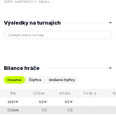
Žádné nadcházející zápasy.
Výsledky na turnajích
Bilance hráče
Dvouhra
Čtyřhra
Smíšené čtyřhry
Rok
Celkem
Antuka
Tvrdý p.
H
-
2021
1/2
1/2
Celkem
1/2
1/2
-