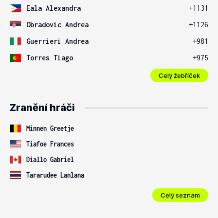
Eala Alexandra
+1131
Obradovic Andrea
+1126
Guerrieri Andrea
+981
Torres Tiago
+975
Celý žebříček
Zranění hráči
Minnen Greetje
Tiafoe Frances
Diallo Gabriel
Tararudee Lanlana
Celý seznam