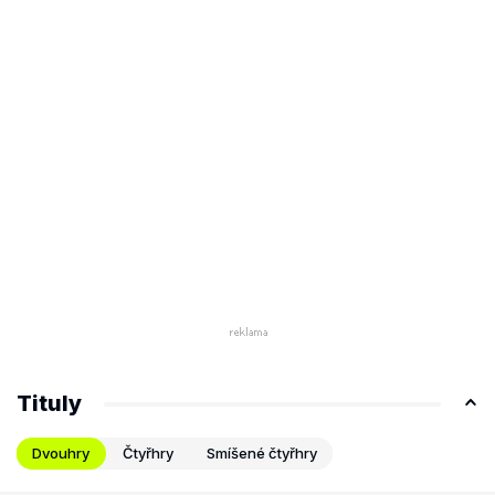
Tituly
Dvouhry
Čtyřhry
Smíšené čtyřhry