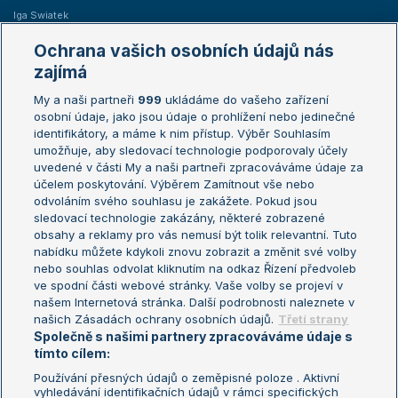
Iga Swiatek
Marie Bouzková
Ochrana vašich osobních údajů nás
Žebříčky
Kalendář turnajů
zajímá
My a naši partneři
999
ukládáme do vašeho zařízení
Žebříček ATP (muži)
Australian Open
osobní údaje, jako jsou údaje o prohlížení nebo jedinečné
Žebříček WTA (ženy)
French Open
identifikátory, a máme k nim přístup. Výběr Souhlasím
umožňuje, aby sledovací technologie podporovaly účely
Sázkařský žebříček
Wimbledon
uvedené v části My a naši partneři zpracováváme údaje za
US Open
účelem poskytování. Výběrem Zamítnout vše nebo
odvoláním svého souhlasu je zakážete. Pokud jsou
Turnaj mistrů
sledovací technologie zakázány, některé zobrazené
Turnaj mistryň
obsahy a reklamy pro vás nemusí být tolik relevantní. Tuto
Aktualní trendy
nabídku můžete kdykoli znovu zobrazit a změnit své volby
nebo souhlas odvolat kliknutím na odkaz Řízení předvoleb
ve spodní části webové stránky. Vaše volby se projeví v
Fotbalové přestupy
našem Internetová stránka. Další podrobnosti naleznete v
Livesport Daily
našich Zásadách ochrany osobních údajů.
Třetí strany
Společně s našimi partnery zpracováváme údaje s
LS Prague Open
tímto cílem:
Používání přesných údajů o zeměpisné poloze . Aktivní
vyhledávání identifikačních údajů v rámci specifických