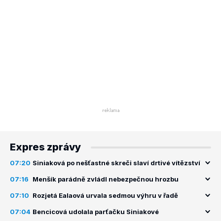
Expres zprávy
07:20
Siniaková po nešťastné skreči slaví drtivé vítězství
07:16
Menšík parádně zvládl nebezpečnou hrozbu
07:10
Rozjetá Ealaová urvala sedmou výhru v řadě
07:04
Bencicová udolala parťačku Siniakové