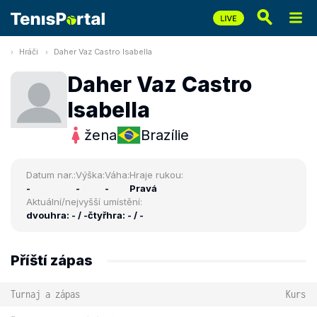
Hráči
Daher Vaz Castro Isabella
Daher Vaz Castro
Isabella
žena
Brazílie
Datum nar.:
Výška:
Váha:
Hraje rukou:
-
-
-
Pravá
Aktuální/nejvyšší umístění:
dvouhra: - / -
čtyřhra: - / -
Příští zápas
Turnaj a zápas
Kurs