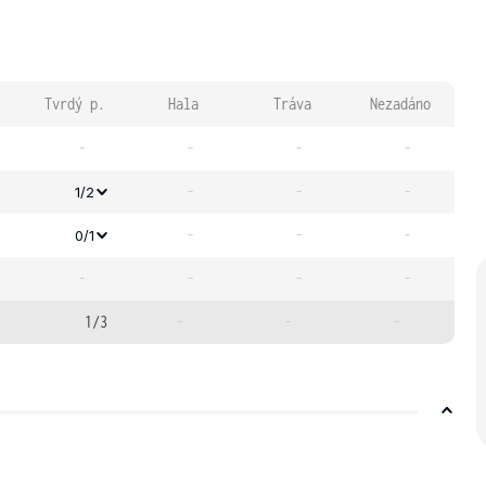
Tvrdý p.
Hala
Tráva
Nezadáno
-
-
-
-
-
-
-
1/2
-
-
-
0/1
-
-
-
-
1/3
-
-
-