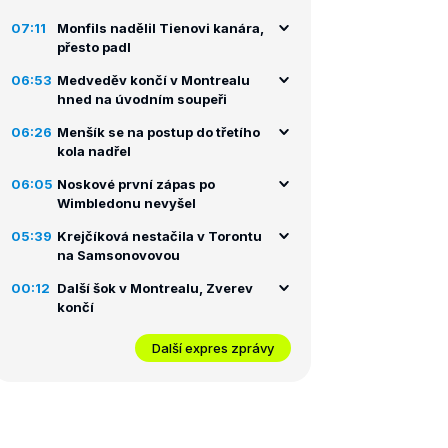
07:11
Monfils nadělil Tienovi kanára,
přesto padl
06:53
Medveděv končí v Montrealu
hned na úvodním soupeři
06:26
Menšík se na postup do třetího
kola nadřel
06:05
Noskové první zápas po
Wimbledonu nevyšel
05:39
Krejčíková nestačila v Torontu
na Samsonovovou
00:12
Další šok v Montrealu, Zverev
končí
Další expres zprávy