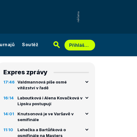
urnajů
Soutěž
Přihlášení
Expres zprávy
17:46
Valdmannová píše osmé
vítězství v řadě
16:14
Laboutková i Alena Kovačková v
Lipsku postupují
14:01
Knutsonová je ve Varšavě v
semifinále
11:10
Lehečka a Bartůňková o
osmifinále na Masters