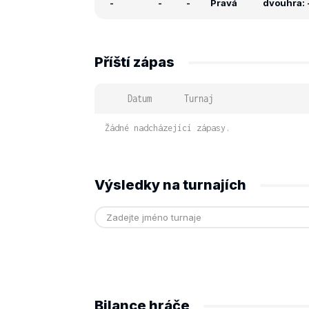
-
-
-
Pravá
dvouhra: -
Příští zápas
Datum
Turnaj
Žádné nadcházející zápasy.
Výsledky na turnajích
Bilance hráče