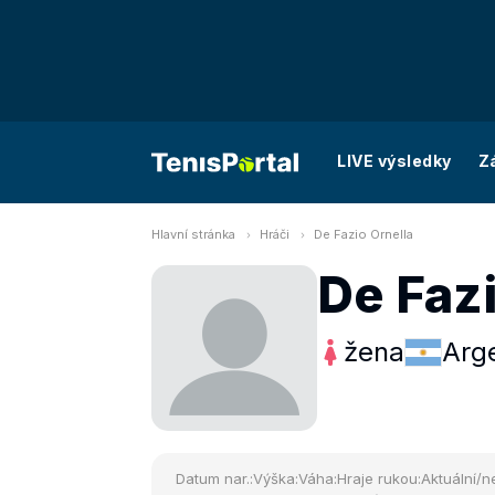
LIVE výsledky
Z
Hlavní stránka
Hráči
De Fazio Ornella
De Fazi
žena
Arg
Datum nar.:
Výška:
Váha:
Hraje rukou:
Aktuální/ne