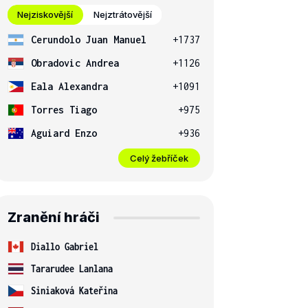
Nejziskovější
Nejztrátovější
Cerundolo Juan Manuel
+1737
Obradovic Andrea
+1126
Eala Alexandra
+1091
Torres Tiago
+975
Aguiard Enzo
+936
Celý žebříček
Zranění hráči
Diallo Gabriel
Tararudee Lanlana
Siniaková Kateřina