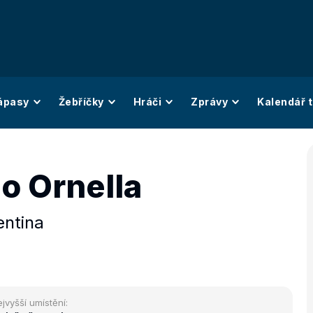
ápasy
Žebříčky
Hráči
Zprávy
Kalendář t
o Ornella
entina
jvyšší umístění: