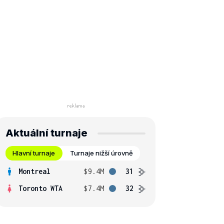
Aktuální turnaje
Hlavní turnaje
Turnaje nižší úrovně
Montreal
$9.4M
31
Toronto WTA
$7.4M
32