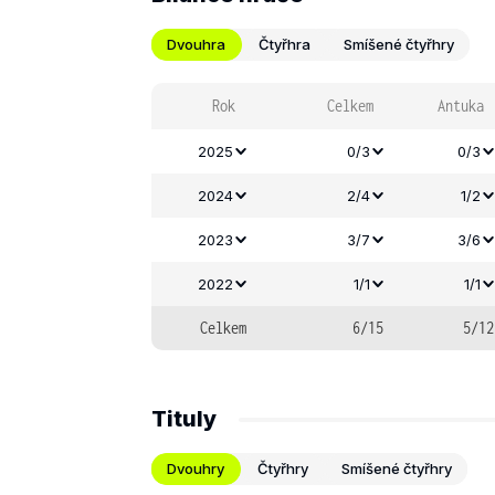
Dvouhra
Čtyřhra
Smíšené čtyřhry
Rok
Celkem
Antuka
2025
0/3
0/3
2024
2/4
1/2
2023
3/7
3/6
2022
1/1
1/1
Celkem
6/15
5/12
Tituly
Dvouhry
Čtyřhry
Smíšené čtyřhry