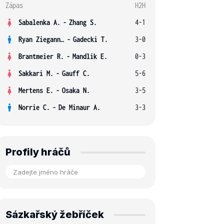
Zápas
H2H
Sabalenka A.
-
Zhang S.
4-1
Ryan Ziegann S.
-
Gadecki T.
3-0
Brantmeier R.
-
Mandlik E.
0-3
Sakkari M.
-
Gauff C.
5-6
Mertens E.
-
Osaka N.
3-5
Norrie C.
-
De Minaur A.
3-3
Profily hráčů
Sázkařský žebříček