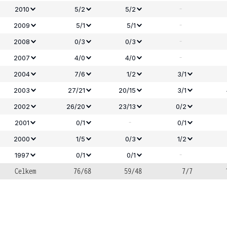
-
2010
5/2
5/2
-
2009
5/1
5/1
-
2008
0/3
0/3
-
2007
4/0
4/0
2004
7/6
1/2
3/1
2003
27/21
20/15
3/1
2002
26/20
23/13
0/2
-
2001
0/1
0/1
2000
1/5
0/3
1/2
-
1997
0/1
0/1
Celkem
76/68
59/48
7/7