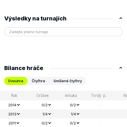
Výsledky na turnajích
Bilance hráče
Dvouhra
Čtyřhra
Smíšené čtyřhry
Rok
Celkem
Antuka
Tvrdý p.
H
-
2014
0/2
0/2
-
2013
1/4
1/4
-
2011
0/2
0/2