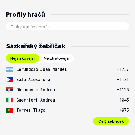
Profily hráčů
Sázkařský žebříček
Nejziskovější
Nejztrátovější
Cerundolo Juan Manuel
+1737
Eala Alexandra
+1131
Obradovic Andrea
+1126
Guerrieri Andrea
+1045
Torres Tiago
+975
Celý žebříček