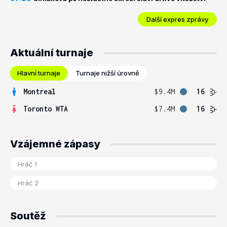
Další expres zprávy
Aktuální turnaje
Hlavní turnaje
Turnaje nižší úrovně
Montreal
$9.4M
16
Toronto WTA
$7.4M
16
Vzájemné zápasy
Soutěž