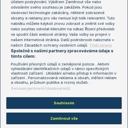
účelem poskytování. Výběrem Zamítnout vše nebo
odvoláním svého souhlasu je zakážete. Pokud jsou
Turnaj mistrů
sledovací technologie zakázány, některé zobrazené
Turnaj mistryň
obsahy a reklamy pro vás nemusí být tolik relevantní. Tuto
Aktualní trendy
nabídku můžete kdykoli znovu zobrazit a změnit své volby
nebo souhlas odvolat kliknutím na odkaz Řízení předvoleb
ve spodní části webové stránky. Vaše volby se projeví v
Fotbalové přestupy
našem Internetová stránka. Další podrobnosti naleznete v
Livesport Daily
našich Zásadách ochrany osobních údajů.
Třetí strany
Společně s našimi partnery zpracováváme údaje s
LS Prague Open
tímto cílem:
Používání přesných údajů o zeměpisné poloze . Aktivní
vyhledávání identifikačních údajů v rámci specifických
vlastností zařízení . Ukládání a/nebo přístup k informacím v
Podmínky užití
Nastavení soukromí
zařízení . Personalizovaná reklama a obsah, měření reklam
GDPR a žurnalistika
Reklama
a obsahu, průzkum publika a rozvoj služeb .
Informace o zpracování osobních
Kontakt
Seznam partnerů (dodavatelů)
údajů
Tiráž
Souhlasím
Copyright © 2008-2026 TenisPortal.cz. Využíváme zpravodajství ČTK.
Zamítnout vše