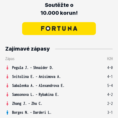
Soutěžte o
10.000 korun!
Zajímavé zápasy
Zápas
H2H
Pegula J.
-
Shnaider D.
4-0
Svitolina E.
-
Anisimova A.
4-1
Sabalenka A.
-
Alexandrova E.
5-4
Samsonova L.
-
Rybakina E.
4-2
Zhang J.
-
Zhu C.
2-2
Borges N.
-
Darderi L.
3-1