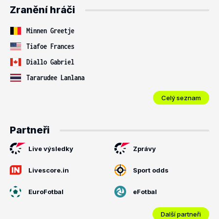
Zranění hráči
Minnen Greetje
Tiafoe Frances
Diallo Gabriel
Tararudee Lanlana
Celý seznam
Partneři
Live výsledky
Zprávy
Livescore.in
Sport odds
EuroFotbal
eFotbal
Další partneři