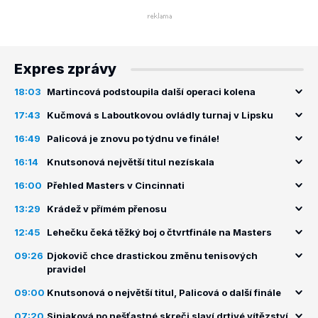
Expres zprávy
18:03
Martincová podstoupila další operaci kolena
17:43
Kučmová s Laboutkovou ovládly turnaj v Lipsku
16:49
Palicová je znovu po týdnu ve finále!
16:14
Knutsonová největší titul nezískala
16:00
Přehled Masters v Cincinnati
13:29
Krádež v přímém přenosu
12:45
Lehečku čeká těžký boj o čtvrtfinále na Masters
09:26
Djokovič chce drastickou změnu tenisových
pravidel
09:00
Knutsonová o největší titul, Palicová o další finále
07:20
Siniaková po nešťastné skreči slaví drtivé vítězství