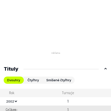
Tituly
Dvouhry
Čtyřhry
Smíšené čtyřhry
Rok
Turnaje
1
2002
Celkem:
1