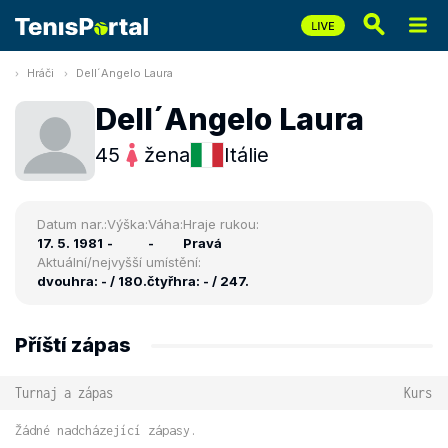
Hráči
Dell´Angelo Laura
Dell´Angelo Laura
45
žena
Itálie
Datum nar.:
Výška:
Váha:
Hraje rukou:
17. 5. 1981
-
-
Pravá
Aktuální/nejvyšší umístění:
dvouhra: - / 180.
čtyřhra: - / 247.
Příští zápas
Turnaj a zápas
Kurs
Žádné nadcházející zápasy.