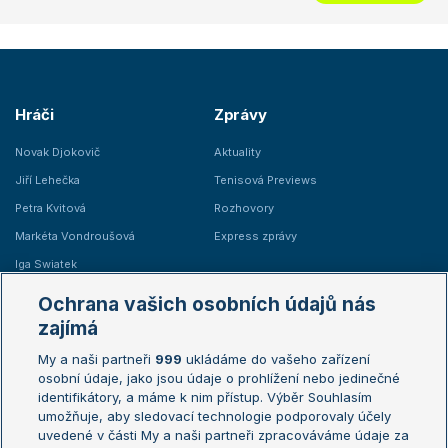
Hráči
Zprávy
Novak Djokovič
Aktuality
Jiří Lehečka
Tenisová Previews
Petra Kvitová
Rozhovory
Markéta Vondroušová
Express zprávy
Iga Swiatek
Marie Bouzková
Ochrana vašich osobních údajů nás
Žebříčky
Kalendář turnajů
zajímá
My a naši partneři
999
ukládáme do vašeho zařízení
Žebříček ATP (muži)
Australian Open
osobní údaje, jako jsou údaje o prohlížení nebo jedinečné
Žebříček WTA (ženy)
French Open
identifikátory, a máme k nim přístup. Výběr Souhlasím
umožňuje, aby sledovací technologie podporovaly účely
Sázkařský žebříček
Wimbledon
uvedené v části My a naši partneři zpracováváme údaje za
US Open