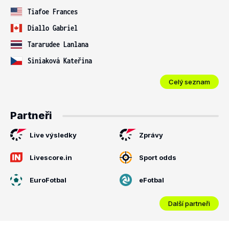
Tiafoe Frances
Diallo Gabriel
Tararudee Lanlana
Siniaková Kateřina
Celý seznam
Partneři
Live výsledky
Zprávy
Livescore.in
Sport odds
EuroFotbal
eFotbal
Další partneři