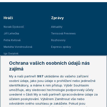
Hráči
Zprávy
Novak Djokovič
Aktuality
Jiří Lehečka
Tenisová Previews
Petra Kvitová
Rozhovory
Markéta Vondroušová
Express zprávy
Iga Swiatek
Marie Bouzková
Ochrana vašich osobních údajů nás
Žebříčky
Kalendář turnajů
zajímá
My a naši partneři
997
ukládáme do vašeho zařízení
Žebříček ATP (muži)
Australian Open
osobní údaje, jako jsou údaje o prohlížení nebo jedinečné
Žebříček WTA (ženy)
French Open
identifikátory, a máme k nim přístup. Výběr Souhlasím
umožňuje, aby sledovací technologie podporovaly účely
Sázkařský žebříček
Wimbledon
uvedené v části My a naši partneři zpracováváme údaje za
US Open
účelem poskytování. Výběrem Zamítnout vše nebo
odvoláním svého souhlasu je zakážete. Pokud jsou
Turnaj mistrů