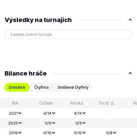
Výsledky na turnajích
Bilance hráče
Dvouhra
Čtyřhra
Smíšené čtyřhry
Rok
Celkem
Antuka
Tvrdý p.
H
-
2021
4/14
4/14
-
2020
0/9
0/9
2019
0/19
0/10
0/8