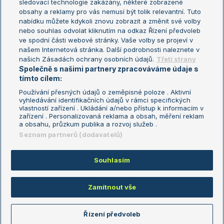
sledovací technologie zakázány, některé zobrazené
Turnaj mistryň
obsahy a reklamy pro vás nemusí být tolik relevantní. Tuto
Aktualní trendy
nabídku můžete kdykoli znovu zobrazit a změnit své volby
nebo souhlas odvolat kliknutím na odkaz Řízení předvoleb
ve spodní části webové stránky. Vaše volby se projeví v
Fotbalové přestupy
našem Internetová stránka. Další podrobnosti naleznete v
Livesport Daily
našich Zásadách ochrany osobních údajů.
Třetí strany
Společně s našimi partnery zpracováváme údaje s
LS Prague Open
tímto cílem:
Používání přesných údajů o zeměpisné poloze . Aktivní
vyhledávání identifikačních údajů v rámci specifických
vlastností zařízení . Ukládání a/nebo přístup k informacím v
Podmínky užití
Nastavení soukromí
zařízení . Personalizovaná reklama a obsah, měření reklam
GDPR a žurnalistika
Reklama
a obsahu, průzkum publika a rozvoj služeb .
Informace o zpracování osobních
Kontakt
Seznam partnerů (dodavatelů)
údajů
Tiráž
Souhlasím
Copyright © 2008-2026 TenisPortal.cz. Využíváme zpravodajství ČTK.
Zamítnout vše
Řízení předvoleb