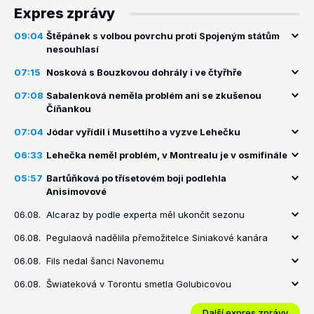
Expres zprávy
09:04
Štěpánek s volbou povrchu proti Spojeným státům
nesouhlasí
07:15
Nosková s Bouzkovou dohrály i ve čtyřhře
07:08
Sabalenková neměla problém ani se zkušenou
Číňankou
07:04
Jódar vyřídil i Musettiho a vyzve Lehečku
06:33
Lehečka neměl problém, v Montrealu je v osmifinále
05:57
Bartůňková po třísetovém boji podlehla
Anisimovové
06.08.
Alcaraz by podle experta měl ukončit sezonu
06.08.
Pegulaová nadělila přemožitelce Siniakové kanára
06.08.
Fils nedal šanci Navonemu
06.08.
Šwiateková v Torontu smetla Golubicovou
Další expres zprávy