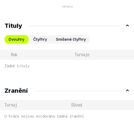
Tituly
Dvouhry
Čtyřhry
Smíšené čtyřhry
Rok
Turnaje
Žádné tituly
Zranění
Turnaj
Důvod
U hráče nejsou evidována žádná zranění.