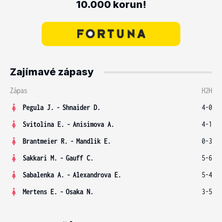
10.000 korun!
Zajímavé zápasy
Zápas
H2H
Pegula J.
-
Shnaider D.
4-0
Svitolina E.
-
Anisimova A.
4-1
Brantmeier R.
-
Mandlik E.
0-3
Sakkari M.
-
Gauff C.
5-6
Sabalenka A.
-
Alexandrova E.
5-4
Mertens E.
-
Osaka N.
3-5