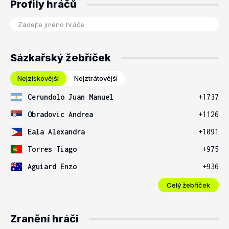
Profily hráčů
Sázkařský žebříček
Nejziskovější
Nejztrátovější
Cerundolo Juan Manuel
+1737
Obradovic Andrea
+1126
Eala Alexandra
+1091
Torres Tiago
+975
Aguiard Enzo
+936
Celý žebříček
Zranění hráči