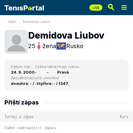
Hráči
Demidova Liubov
Demidova Liubov
25
žena
Rusko
Datum nar.:
Výška:
Váha:
Hraje rukou:
24. 9. 2000
-
-
Pravá
Aktuální/nejvyšší umístění:
dvouhra: - / -
čtyřhra: - / 1347.
Příští zápas
Turnaj a zápas
Kurs
Žádné nadcházející zápasy.