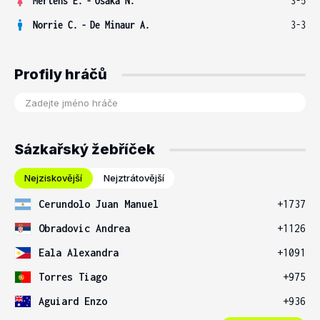
Mertens E.
-
Osaka N.
3-5
Norrie C.
-
De Minaur A.
3-3
Profily hráčů
Sázkařský žebříček
Nejziskovější
Nejztrátovější
Cerundolo Juan Manuel
+1737
Obradovic Andrea
+1126
Eala Alexandra
+1091
Torres Tiago
+975
Aguiard Enzo
+936