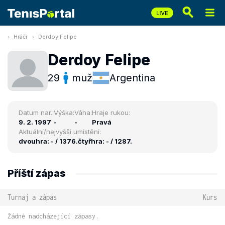
Hráči
Derdoy Felipe
Derdoy Felipe
29
muž
Argentina
Datum nar.:
Výška:
Váha:
Hraje rukou:
9. 2. 1997
-
-
Pravá
Aktuální/nejvyšší umístění:
dvouhra: - / 1376.
čtyřhra: - / 1287.
Příští zápas
Turnaj a zápas
Kurs
Žádné nadcházející zápasy.