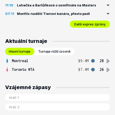
11:10
Lehečka a Bartůňková o osmifinále na Masters
07:11
Monfils nadělil Tienovi kanára, přesto padl
Další expres zprávy
Aktuální turnaje
Hlavní turnaje
Turnaje nižší úrovně
Montreal
$9.4M
28
Toronto WTA
$7.4M
26
Vzájemné zápasy