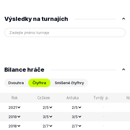
Výsledky na turnajích
Bilance hráče
Dvouhra
Čtyřhra
Smíšené čtyřhry
Rok
Celkem
Antuka
Tvrdý p.
H
-
2021
2/5
2/5
-
2019
3/5
3/5
-
2018
2/7
2/7