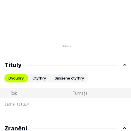
Tituly
Dvouhry
Čtyřhry
Smíšené čtyřhry
Rok
Turnaje
Žádné tituly
Zranění