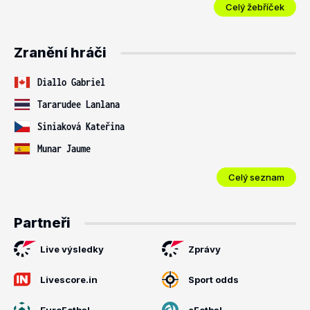
Celý žebříček
Zranění hráči
Diallo Gabriel
Tararudee Lanlana
Siniaková Kateřina
Munar Jaume
Celý seznam
Partneři
Live výsledky
Zprávy
Livescore.in
Sport odds
EuroFotbal
eFotbal