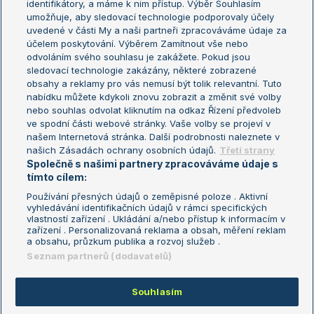
identifikátory, a máme k nim přístup. Výběr Souhlasím
umožňuje, aby sledovací technologie podporovaly účely
Sázkařský žebříček
Wimbledon
uvedené v části My a naši partneři zpracováváme údaje za
US Open
účelem poskytování. Výběrem Zamítnout vše nebo
odvoláním svého souhlasu je zakážete. Pokud jsou
Turnaj mistrů
sledovací technologie zakázány, některé zobrazené
Turnaj mistryň
obsahy a reklamy pro vás nemusí být tolik relevantní. Tuto
Aktualní trendy
nabídku můžete kdykoli znovu zobrazit a změnit své volby
nebo souhlas odvolat kliknutím na odkaz Řízení předvoleb
ve spodní části webové stránky. Vaše volby se projeví v
Fotbalové přestupy
našem Internetová stránka. Další podrobnosti naleznete v
Livesport Daily
našich Zásadách ochrany osobních údajů.
Třetí strany
Společně s našimi partnery zpracováváme údaje s
LS Prague Open
tímto cílem:
Používání přesných údajů o zeměpisné poloze . Aktivní
vyhledávání identifikačních údajů v rámci specifických
vlastností zařízení . Ukládání a/nebo přístup k informacím v
Podmínky užití
Nastavení soukromí
zařízení . Personalizovaná reklama a obsah, měření reklam
GDPR a žurnalistika
Reklama
a obsahu, průzkum publika a rozvoj služeb .
Informace o zpracování osobních
Kontakt
Seznam partnerů (dodavatelů)
údajů
Tiráž
Souhlasím
Copyright © 2008-2026 TenisPortal.cz. Využíváme zpravodajství ČTK.