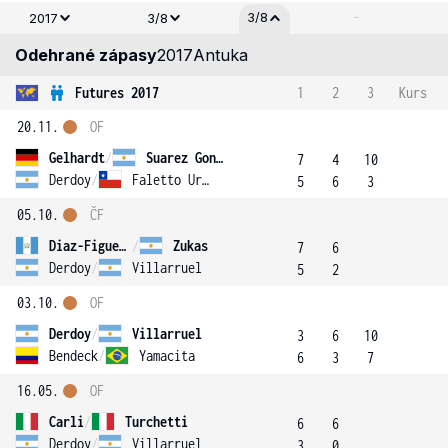
-
3/8
2017
3/8
Odehrané zápasy
2017
Antuka
Futures 2017
1
2
3
Kurs
20.11.
OF
Gelhardt
/
Suarez Gonzalez
7
4
10
Derdoy
/
Faletto Ureta
5
6
3
05.10.
ČF
Diaz-Figueroa
/
Zukas
7
6
Derdoy
/
Villarruel
5
2
03.10.
OF
Derdoy
/
Villarruel
3
6
10
Bendeck
/
Yamacita
6
3
7
16.05.
OF
Carli
/
Turchetti
6
6
Derdoy
/
Villarruel
3
0