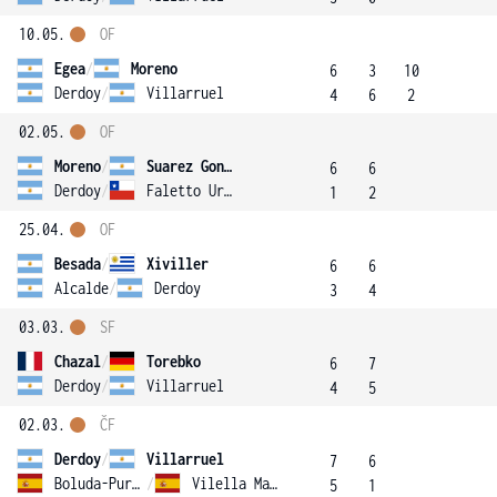
10.05.
OF
Egea
/
Moreno
6
3
10
Derdoy
/
Villarruel
4
6
2
02.05.
OF
Moreno
/
Suarez Gonzalez
6
6
Derdoy
/
Faletto Ureta
1
2
25.04.
OF
Besada
/
Xiviller
6
6
Alcalde
/
Derdoy
3
4
03.03.
SF
Chazal
/
Torebko
6
7
Derdoy
/
Villarruel
4
5
02.03.
ČF
Derdoy
/
Villarruel
7
6
Boluda-Purkiss
/
Vilella Martinez
5
1