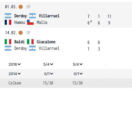
01.03.
OF
Derdoy
/
Villarruel
7
1
11
4
Hamou
/
Malla
6
6
9
14.02.
OF
Baldi
/
Giacalone
6
6
Derdoy
/
Villarruel
1
3
-
2016
5/4
5/4
-
2014
0/1
0/1
Celkem
15/30
15/30
-