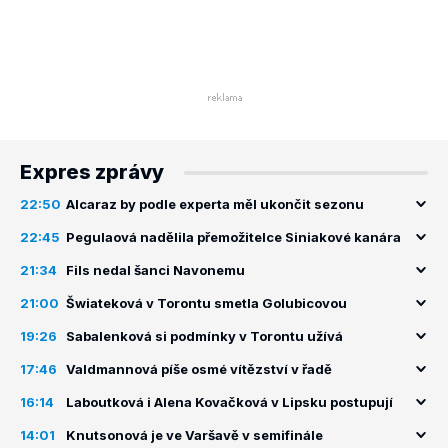
Expres zprávy
22:50
Alcaraz by podle experta měl ukončit sezonu
22:45
Pegulaová nadělila přemožitelce Siniakové kanára
21:34
Fils nedal šanci Navonemu
21:00
Šwiateková v Torontu smetla Golubicovou
19:26
Sabalenková si podmínky v Torontu užívá
17:46
Valdmannová píše osmé vítězství v řadě
16:14
Laboutková i Alena Kovačková v Lipsku postupují
14:01
Knutsonová je ve Varšavě v semifinále