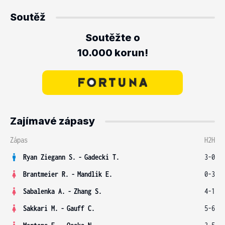
Soutěž
Soutěžte o
10.000 korun!
Zajímavé zápasy
Zápas
H2H
Ryan Ziegann S.
-
Gadecki T.
3-0
Brantmeier R.
-
Mandlik E.
0-3
Sabalenka A.
-
Zhang S.
4-1
Sakkari M.
-
Gauff C.
5-6