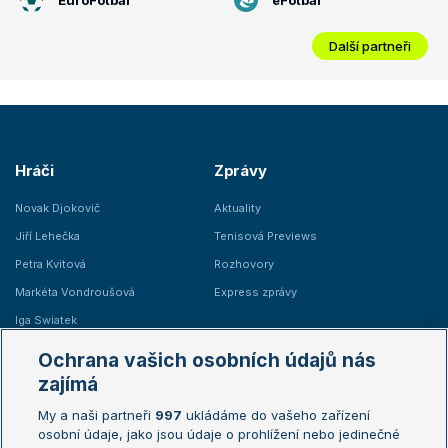
Další partneři
Hráči
Zprávy
Novak Djokovič
Aktuality
Jiří Lehečka
Tenisová Previews
Petra Kvitová
Rozhovory
Markéta Vondroušová
Express zprávy
Iga Swiatek
Marie Bouzková
Ochrana vašich osobních údajů nás
Žebříčky
Kalendář turnajů
zajímá
My a naši partneři
997
ukládáme do vašeho zařízení
Žebříček ATP (muži)
Australian Open
osobní údaje, jako jsou údaje o prohlížení nebo jedinečné
Žebříček WTA (ženy)
French Open