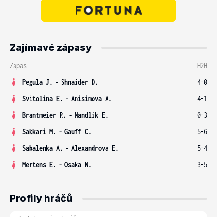
Zajímavé zápasy
Zápas
H2H
Pegula J.
-
Shnaider D.
4-0
Svitolina E.
-
Anisimova A.
4-1
Brantmeier R.
-
Mandlik E.
0-3
Sakkari M.
-
Gauff C.
5-6
Sabalenka A.
-
Alexandrova E.
5-4
Mertens E.
-
Osaka N.
3-5
Profily hráčů