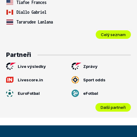
Tiafoe Frances
Diallo Gabriel
Tararudee Lanlana
Celý seznam
Partneři
Live výsledky
Zprávy
Livescore.in
Sport odds
EuroFotbal
eFotbal
Další partneři