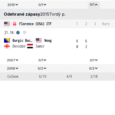
-
0/1
2015
0/1
Odehrané zápasy
2015
Tvrdý p.
Florence (USA) ITF
1
2
3
Kurs
21.10.
OF
Burgic Bucko
/
Wong
6
6
Devidze
/
Samir
0
2
-
2007
0/1
0/1
-
2006
0/2
0/2
Celkem
6/19
4/9
2/10