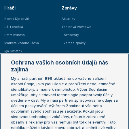
Hráči
Zprávy
Novak Djokovič
Aktuality
Jiří Lehečka
Tenisová Previews
Petra Kvitová
Rozhovory
Markéta Vondroušová
Express zprávy
Iga Swiatek
Marie Bouzková
Ochrana vašich osobních údajů nás
Žebříčky
Kalendář turnajů
zajímá
My a naši partneři
999
ukládáme do vašeho zařízení
Žebříček ATP (muži)
Australian Open
osobní údaje, jako jsou údaje o prohlížení nebo jedinečné
Žebříček WTA (ženy)
French Open
identifikátory, a máme k nim přístup. Výběr Souhlasím
umožňuje, aby sledovací technologie podporovaly účely
Sázkařský žebříček
Wimbledon
uvedené v části My a naši partneři zpracováváme údaje za
US Open
účelem poskytování. Výběrem Zamítnout vše nebo
odvoláním svého souhlasu je zakážete. Pokud jsou
Turnaj mistrů
sledovací technologie zakázány, některé zobrazené
Turnaj mistryň
obsahy a reklamy pro vás nemusí být tolik relevantní. Tuto
Aktualní trendy
nabídku můžete kdykoli znovu zobrazit a změnit své volby