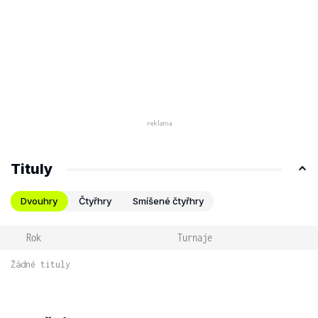
Tituly
Dvouhry
Čtyřhry
Smíšené čtyřhry
Rok
Turnaje
Žádné tituly