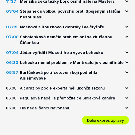
11:37
Menšíka čeká těžký boj o osmifinále na Masters
09:04
Štěpánek s volbou povrchu proti Spojeným státům
nesouhlasí
07:15
Nosková s Bouzkovou dohrály i ve čtyřhře
07:08
Sabalenková neměla problém ani se zkušenou
Číňankou
07:04
Jódar vyřídil i Musettiho a vyzve Lehečku
06:33
Lehečka neměl problém, v Montrealu je v osmifinále
05:57
Bartůňková po třísetovém boji podlehla
Anisimovové
06.08.
Alcaraz by podle experta měl ukončit sezonu
06.08.
Pegulaová nadělila přemožitelce Siniakové kanára
06.08.
Fils nedal šanci Navonemu
Další expres zprávy