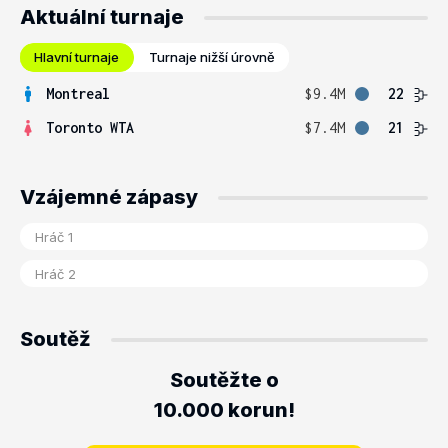
Aktuální turnaje
Hlavní turnaje
Turnaje nižší úrovně
Montreal
$9.4M
22
Toronto WTA
$7.4M
21
Vzájemné zápasy
Soutěž
Soutěžte o
10.000 korun!