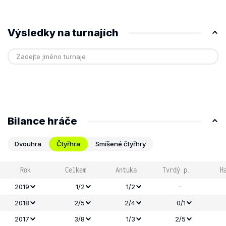
Výsledky na turnajích
Bilance hráče
Dvouhra
Čtyřhra
Smíšené čtyřhry
Rok
Celkem
Antuka
Tvrdý p.
H
-
2019
1/2
1/2
2018
2/5
2/4
0/1
2017
3/8
1/3
2/5