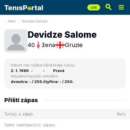
Hráči
Devidze Salome
Devidze Salome
40
žena
Gruzie
Datum nar.:
Výška:
Váha:
Hraje rukou:
2. 1. 1986
-
-
Pravá
Aktuální/nejvyšší umístění:
dvouhra: - / 255.
čtyřhra: - / 250.
Příští zápas
Turnaj a zápas
Kurs
Žádné nadcházející zápasy.