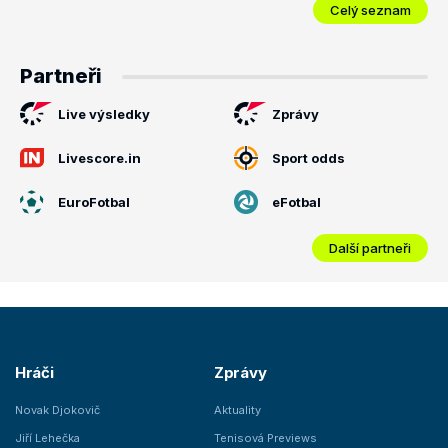
Celý seznam
Partneři
Live výsledky
Zprávy
Livescore.in
Sport odds
EuroFotbal
eFotbal
Další partneři
Hráči
Zprávy
Novak Djokovič
Aktuality
Jiří Lehečka
Tenisová Previews