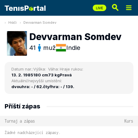
Hráči
Devvarman Somdev
Devvarman Somdev
41
muž
Indie
Datum nar.:
Výška:
Váha:
Hraje rukou:
13. 2. 1985
180 cm
73 kg
Pravá
Aktuální/nejvyšší umístění:
dvouhra: - / 62.
čtyřhra: - / 139.
Příští zápas
Turnaj a zápas
Kurs
Žádné nadcházející zápasy.