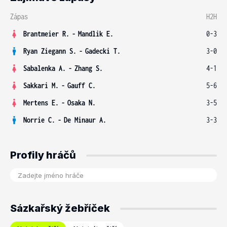
Zápas
H2H
Brantmeier R.
-
Mandlik E.
0-3
Ryan Ziegann S.
-
Gadecki T.
3-0
Sabalenka A.
-
Zhang S.
4-1
Sakkari M.
-
Gauff C.
5-6
Mertens E.
-
Osaka N.
3-5
Norrie C.
-
De Minaur A.
3-3
Profily hráčů
Sázkařský žebříček