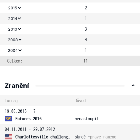
2
2015
1
2014
3
2010
4
2008
1
2004
Celkem:
11
Zranění
Turnaj
Důvod
19.03.2016 - ?
Futures 2016
nenastoupil
04.11.2011 - 29.07.2012
Charlottesville challenger
skreč -
pravé rameno