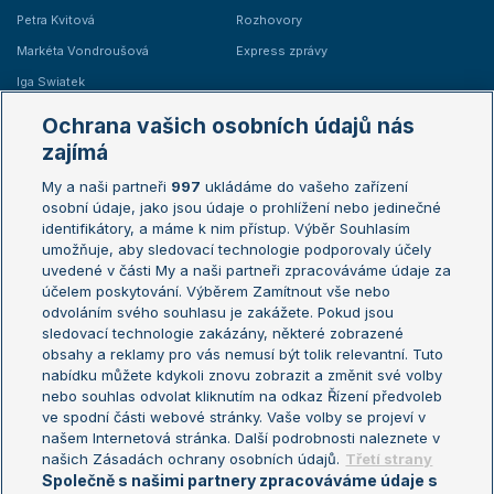
Petra Kvitová
Rozhovory
Markéta Vondroušová
Express zprávy
Iga Swiatek
Marie Bouzková
Ochrana vašich osobních údajů nás
Žebříčky
Kalendář turnajů
zajímá
My a naši partneři
997
ukládáme do vašeho zařízení
Žebříček ATP (muži)
Australian Open
osobní údaje, jako jsou údaje o prohlížení nebo jedinečné
Žebříček WTA (ženy)
French Open
identifikátory, a máme k nim přístup. Výběr Souhlasím
umožňuje, aby sledovací technologie podporovaly účely
Sázkařský žebříček
Wimbledon
uvedené v části My a naši partneři zpracováváme údaje za
US Open
účelem poskytování. Výběrem Zamítnout vše nebo
odvoláním svého souhlasu je zakážete. Pokud jsou
Turnaj mistrů
sledovací technologie zakázány, některé zobrazené
Turnaj mistryň
obsahy a reklamy pro vás nemusí být tolik relevantní. Tuto
Aktualní trendy
nabídku můžete kdykoli znovu zobrazit a změnit své volby
nebo souhlas odvolat kliknutím na odkaz Řízení předvoleb
ve spodní části webové stránky. Vaše volby se projeví v
Fotbalové přestupy
našem Internetová stránka. Další podrobnosti naleznete v
Livesport Daily
našich Zásadách ochrany osobních údajů.
Třetí strany
Společně s našimi partnery zpracováváme údaje s
LS Prague Open