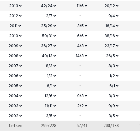
2013
42/24
11/6
20/12
-
2012
2/7
0/4
2011
25/29
3/5
16/14
2010
50/31
6/6
38/16
2009
36/27
4/3
23/17
2008
40/13
14/3
26/5
-
2007
8/3
8/3
-
2006
1/2
1/2
-
2005
6/1
6/1
2004
12/6
9/3
3/3
2003
11/11
2/2
9/9
-
2002
3/5
3/5
Celkem
299/228
57/41
200/138