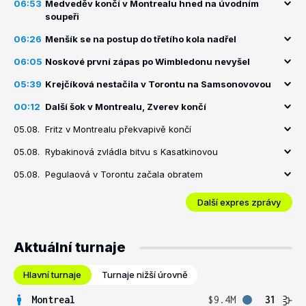
06:53
Medveděv končí v Montrealu hned na úvodním
soupeři
06:26
Menšík se na postup do třetího kola nadřel
06:05
Noskové první zápas po Wimbledonu nevyšel
05:39
Krejčíková nestačila v Torontu na Samsonovovou
00:12
Další šok v Montrealu, Zverev končí
05.08.
Fritz v Montrealu překvapivě končí
05.08.
Rybakinová zvládla bitvu s Kasatkinovou
05.08.
Pegulaová v Torontu začala obratem
Další expres zprávy
Aktuální turnaje
Hlavní turnaje
Turnaje nižší úrovně
Montreal
$9.4M
31