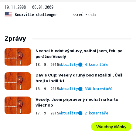
19.11.2008 - 06.01.2009
Knoxville challenger
skreč -
záda
Zprávy
Nechci hledat výmluvy, selhal jsem, řekl po
porážce Veselý
18. 9. 2015
Aktuality
4 komentáře
Davis Cup: Veselý druhý bod nezařídil, Češi
hrají v Indii 1:1
18. 9. 2015
Aktuality
338 komentářů
Veselý: Jsem připravený nechat na kurtu
všechno
17. 9. 2015
Aktuality
2 komentáře
Všechny články