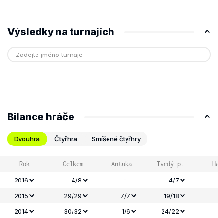
Výsledky na turnajích
Bilance hráče
Dvouhra
Čtyřhra
Smíšené čtyřhry
Rok
Celkem
Antuka
Tvrdý p.
H
-
2016
4/8
4/7
2015
29/29
7/7
19/18
2014
30/32
1/6
24/22