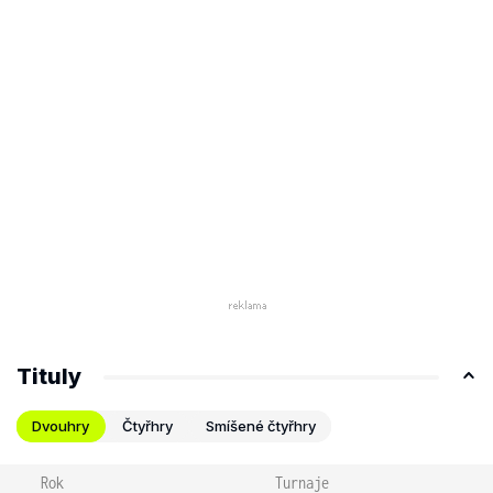
Tituly
Dvouhry
Čtyřhry
Smíšené čtyřhry
Rok
Turnaje