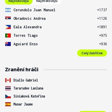
Nejziskovější
Nejztrátovější
Cerundolo Juan Manuel
+1737
Obradovic Andrea
+1126
Eala Alexandra
+1091
Torres Tiago
+975
Aguiard Enzo
+936
Celý žebříček
Zranění hráči
Diallo Gabriel
Tararudee Lanlana
Siniaková Kateřina
Munar Jaume