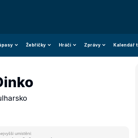
ápasy
Žebříčky
Hráči
Zprávy
Kalendář t
Dinko
ulharsko
ejvyšší umístění: