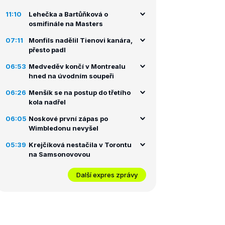
11:10
Lehečka a Bartůňková o
osmifinále na Masters
07:11
Monfils nadělil Tienovi kanára,
přesto padl
06:53
Medveděv končí v Montrealu
hned na úvodním soupeři
06:26
Menšík se na postup do třetího
kola nadřel
06:05
Noskové první zápas po
Wimbledonu nevyšel
05:39
Krejčíková nestačila v Torontu
na Samsonovovou
Další expres zprávy