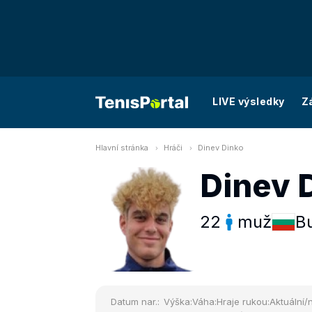
LIVE výsledky
Z
Hlavní stránka
Hráči
Dinev Dinko
Dinev 
22
muž
B
Datum nar.:
Výška:
Váha:
Hraje rukou:
Aktuální/n