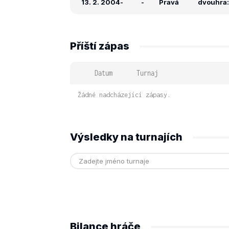
13. 2. 2004
-
-
Pravá
dvouhra: 
Příští zápas
Datum
Turnaj
Žádné nadcházející zápasy.
Výsledky na turnajích
Bilance hráče