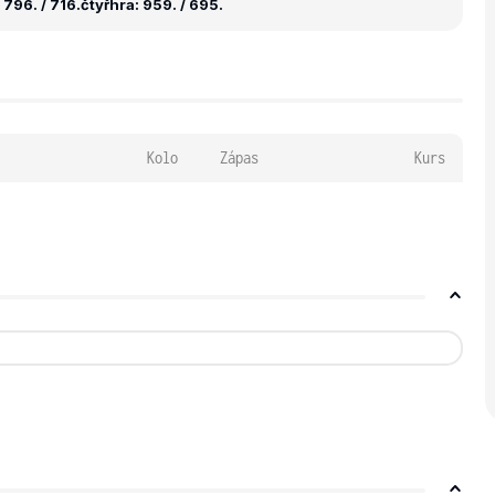
796. / 716.
čtyřhra: 959. / 695.
Kolo
Zápas
Kurs