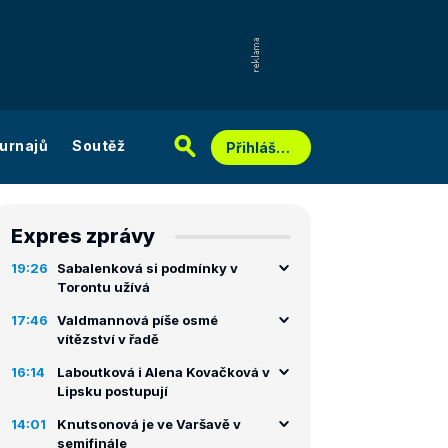
urnajů
Soutěž
Přihlášení
Expres zprávy
19:26
Sabalenková si podmínky v
Torontu užívá
17:46
Valdmannová píše osmé
vítězství v řadě
16:14
Laboutková i Alena Kovačková v
Lipsku postupují
14:01
Knutsonová je ve Varšavě v
semifinále