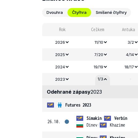
Dvouhra
Čtyřhra
Smíšené čtyřhry
Rok
Celkem
Antuka
2026
11/10
3/2
2025
7/20
4/14
2024
19/19
18/17
-
1/3
2023
Odehrané zápasy
2023
Futures 2023
Simakin
/
Verbin
26.10.
Dinev
/
Khazime
Dinev
/
Khazime