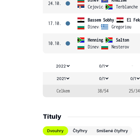
24.10.
Cejovic
/
Terblanche
Bassem Sobhy
/
El Fek
17.10.
Dinev
/
Gregoriou
Henning
/
Salton
10.10.
Dinev
/
Nesterov
-
2022
0/1
2021
0/1
0/1
Celkem
38/54
25/34
Tituly
Dvouhry
Čtyřhry
Smíšené čtyřhry