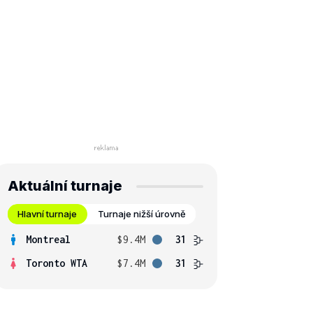
Aktuální turnaje
Hlavní turnaje
Turnaje nižší úrovně
Montreal
$9.4M
31
Toronto WTA
$7.4M
31