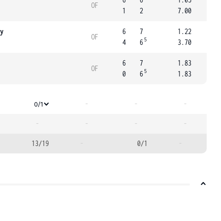
OF
1
2
7.00
y
6
7
1.22
OF
5
4
6
3.70
6
7
1.83
OF
5
0
6
1.83
-
-
-
0/1
-
-
-
-
13/19
-
0/1
-