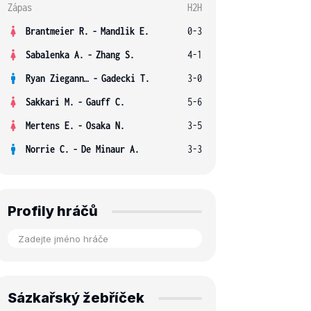
Zápas
H2H
Brantmeier R.
-
Mandlik E.
0-3
Sabalenka A.
-
Zhang S.
4-1
Ryan Ziegann S.
-
Gadecki T.
3-0
Sakkari M.
-
Gauff C.
5-6
Mertens E.
-
Osaka N.
3-5
Norrie C.
-
De Minaur A.
3-3
Profily hráčů
Sázkařský žebříček