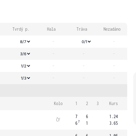
Tvrdý p.
Hala
Tráva
Nezadáno
-
-
8/7
0/1
-
-
-
3/6
-
-
-
1/2
-
-
-
1/3
Kolo
1
2
3
Kurs
7
6
1.24
ČF
7
6
1
3.65
6
6
1.05