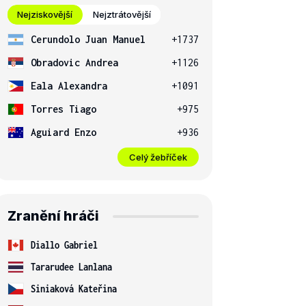
Nejziskovější
Nejztrátovější
Cerundolo Juan Manuel
+1737
Obradovic Andrea
+1126
Eala Alexandra
+1091
Torres Tiago
+975
Aguiard Enzo
+936
Celý žebříček
Zranění hráči
Diallo Gabriel
Tararudee Lanlana
Siniaková Kateřina