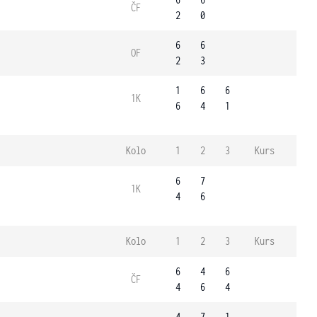
ČF
2
0
6
6
OF
2
3
1
6
6
1K
6
4
1
Kolo
1
2
3
Kurs
6
7
1K
4
6
Kolo
1
2
3
Kurs
6
4
6
ČF
4
6
4
4
7
1