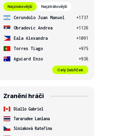
Nejziskovější
Nejztrátovější
Cerundolo Juan Manuel
+1737
Obradovic Andrea
+1126
Eala Alexandra
+1091
Torres Tiago
+975
Aguiard Enzo
+936
Celý žebříček
Zranění hráči
Diallo Gabriel
Tararudee Lanlana
Siniaková Kateřina