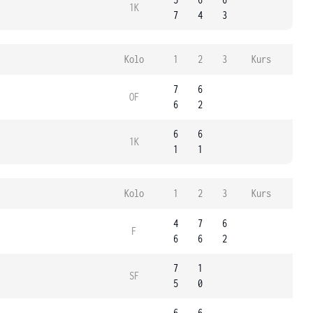
1K
7
4
3
Kolo
1
2
3
Kurs
7
6
OF
6
2
6
6
1K
1
1
Kolo
1
2
3
Kurs
4
7
6
F
6
6
2
7
1
SF
5
0
6
6