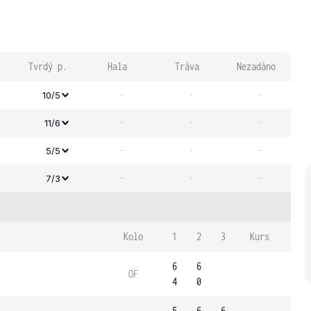
Tvrdý p.
Hala
Tráva
Nezadáno
-
-
-
10/5
-
-
-
11/6
-
-
-
5/5
-
-
-
7/3
Kolo
1
2
3
Kurs
6
6
OF
4
0
5
6
6