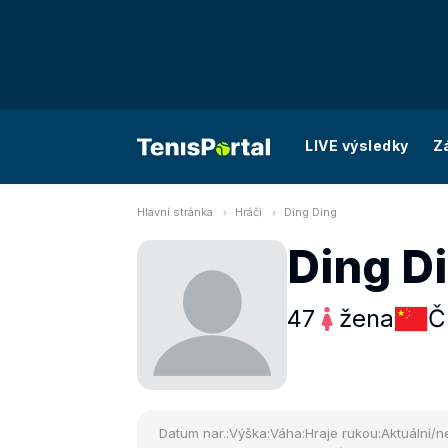
LIVE výsledky
Z
Hlavní stránka
Hráči
Ding Ding
Ding D
47
žena
Č
Datum nar.:
Výška:
Váha:
Hraje rukou:
Aktuální/ne