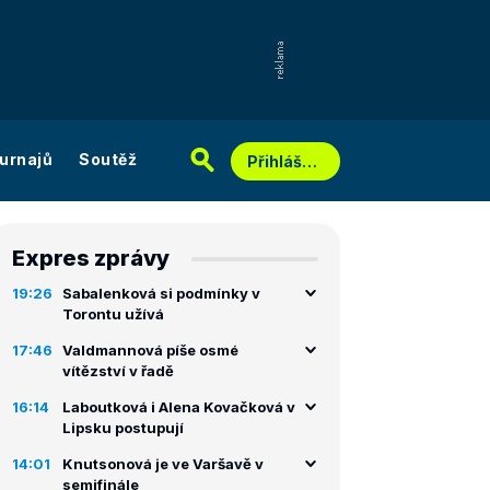
urnajů
Soutěž
Přihlášení
Expres zprávy
19:26
Sabalenková si podmínky v
Torontu užívá
17:46
Valdmannová píše osmé
vítězství v řadě
16:14
Laboutková i Alena Kovačková v
Lipsku postupují
14:01
Knutsonová je ve Varšavě v
semifinále