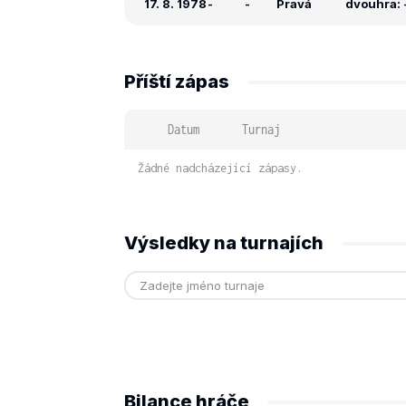
17. 8. 1978
-
-
Pravá
dvouhra: -
Příští zápas
Datum
Turnaj
Žádné nadcházející zápasy.
Výsledky na turnajích
Bilance hráče