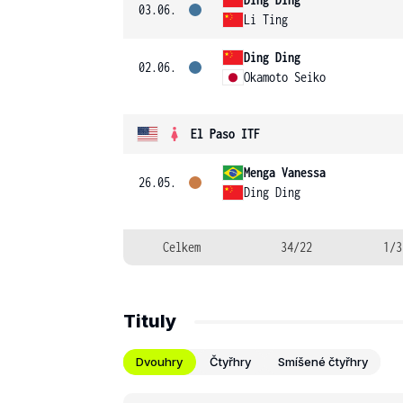
03.06.
Li Ting
Ding Ding
02.06.
Okamoto Seiko
El Paso ITF
Menga Vanessa
26.05.
Ding Ding
Celkem
34/22
1/3
Tituly
Dvouhry
Čtyřhry
Smíšené čtyřhry