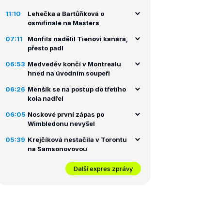
11:10
Lehečka a Bartůňková o
osmifinále na Masters
07:11
Monfils nadělil Tienovi kanára,
přesto padl
06:53
Medveděv končí v Montrealu
hned na úvodním soupeři
06:26
Menšík se na postup do třetího
kola nadřel
06:05
Noskové první zápas po
Wimbledonu nevyšel
05:39
Krejčíková nestačila v Torontu
na Samsonovovou
Další expres zprávy