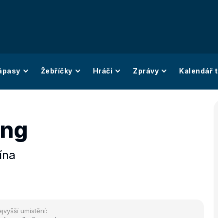
ápasy
Žebříčky
Hráči
Zprávy
Kalendář t
ing
ína
jvyšší umístění: