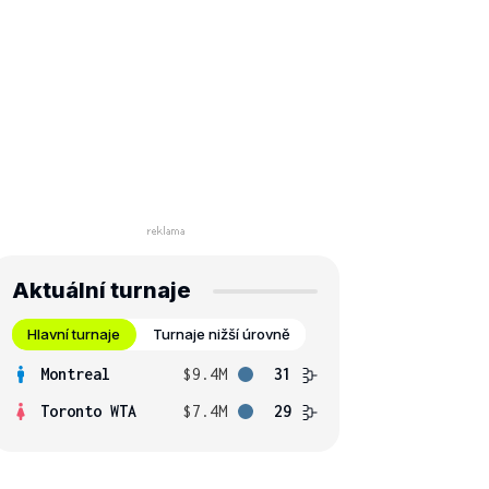
Aktuální turnaje
Hlavní turnaje
Turnaje nižší úrovně
Montreal
$9.4M
31
Toronto WTA
$7.4M
29