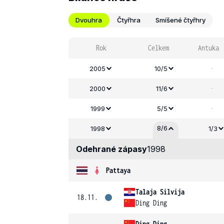
Dvouhra
Čtyřhra
Smíšené čtyřhry
Rok
Celkem
Antuka
-
2005
10/5
-
2000
11/6
-
1999
5/5
8/6
1998
1/3
Odehrané zápasy
1998
Pattaya
Talaja Silvija
18.11.
Ding Ding
Ding Ding