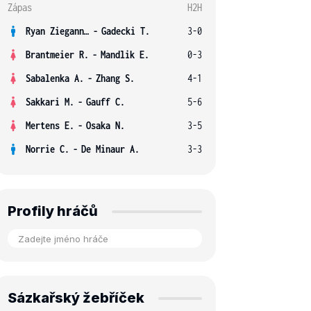
Zápas
H2H
Ryan Ziegann S.
-
Gadecki T.
3-0
Brantmeier R.
-
Mandlik E.
0-3
Sabalenka A.
-
Zhang S.
4-1
Sakkari M.
-
Gauff C.
5-6
Mertens E.
-
Osaka N.
3-5
Norrie C.
-
De Minaur A.
3-3
Profily hráčů
Sázkařský žebříček