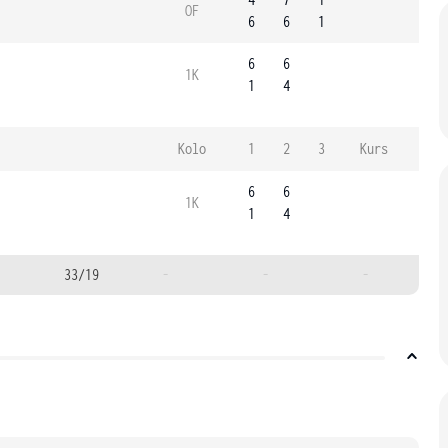
OF
6
6
1
6
6
1K
1
4
Kolo
1
2
3
Kurs
6
6
1K
1
4
33/19
-
-
-