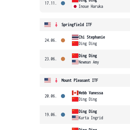
17.11.
Inoue Haruka
Springfield ITF
Chi Stephanie
24.06.
Ding Ding
Ding Ding
23.06.
Newman Amy
Mount Pleasant ITF
Webb Vanessa
20.06.
Ding Ding
Ding Ding
19.06.
Kurta Ingrid
Ding Ding