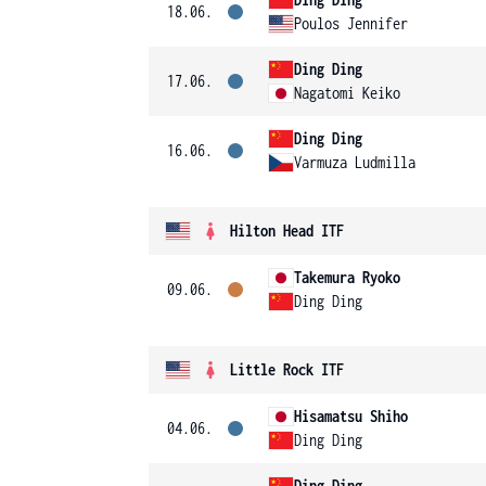
18.06.
Poulos Jennifer
Ding Ding
17.06.
Nagatomi Keiko
Ding Ding
16.06.
Varmuza Ludmilla
Hilton Head ITF
Takemura Ryoko
09.06.
Ding Ding
Little Rock ITF
Hisamatsu Shiho
04.06.
Ding Ding
Ding Ding