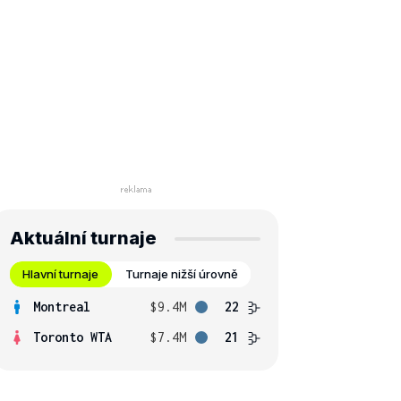
Aktuální turnaje
Hlavní turnaje
Turnaje nižší úrovně
Montreal
$9.4M
22
Toronto WTA
$7.4M
21