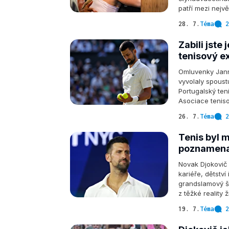
patří mezi nejv
28. 7.
Téma
2
Zabili jste 
tenisový e
Omluvenky Jann
vyvolaly spoust
Portugalský teni
Asociace teniso
26. 7.
Téma
2
Tenis byl 
poznamena
Novak Djokovič 
kariéře, dětstv
grandslamový ša
z těžké reality
19. 7.
Téma
2