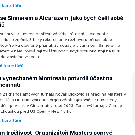
 komentářů
se Sinnerem a Alcarazem, jako bych čelil sobě,
ič
si ani ve 39 letech nepřestává věřit, zároveň si ale dobře
tenis se změnil. Srbský rekordman v rozhovoru během akce
 New Yorku otevřeně přiznal, že souboje s Jannikem Sinnerem a
em v něm vyvolávají zvláštní pocit. Když proti nim stojí na kurtu,
 do vlastního zrcadla.
0 komentářů
o vynechaném Montrealu potvrdil účast na
incinnati
h 24 grandslamových turnajů Novak Djokovič se vrací na Masters v
eho účasti informovali dnes organizátoři. Djokovič se naposledy
vrdém povrchu v Cincinnati v roce 2023. Tenisový turnaj v Ohiu je
u zkouškou před US Open v New Yorku.
 komentářů
m trpělivost! Organizátoři Masters poprvé