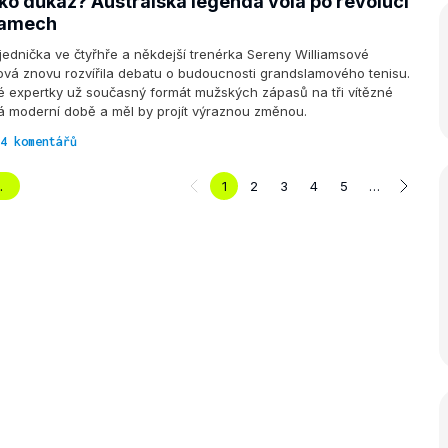
ako důkaz? Australská legenda volá po revoluci
lamech
jednička ve čtyřhře a někdejší trenérka Sereny Williamsové
vá znovu rozvířila debatu o budoucnosti grandslamového tenisu.
é expertky už současný formát mužských zápasů na tři vítězné
á moderní době a měl by projít výraznou změnou.
4 komentářů
.
1
2
3
4
5
…