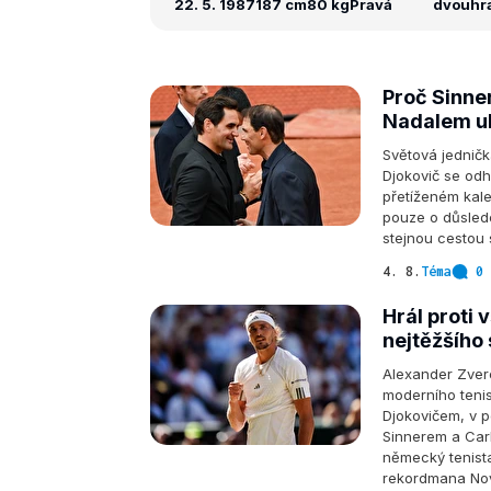
22. 5. 1987
187 cm
80 kg
Pravá
dvouhra:
Proč Sinne
Nadalem uk
Světová jedničk
Djokovič se odhl
přetíženém kale
pouze o důslede
stejnou cestou 
4. 8.
Téma
0 
Hrál proti
nejtěžšího
Alexander Zver
moderního teni
Djokovičem, v p
Sinnerem a Car
německý tenist
rekordmana Nov