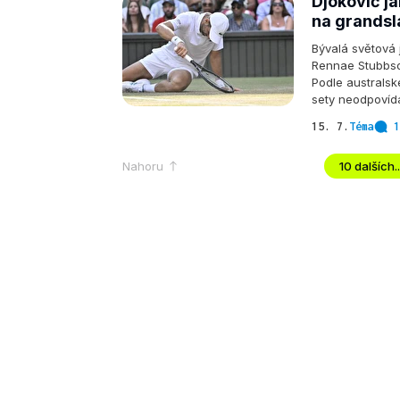
Djokovič j
na grands
Bývalá světová 
Rennae Stubbso
Podle australsk
sety neodpovíd
15. 7.
Téma
1
Nahoru
10 dalších..