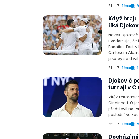
31. 7.
Téma
9
Když hraju 
říká Djokov
Novak Djokovič 
uvědomuje, že 
Fanatics Fest v
Carlosem Alcaraz
jako by se díval
31. 7.
Téma
1
Djokovič p
turnaji v C
Vítěz rekordníc
Cincinnati. O j
představil na t
poslední velko
30. 7.
Téma
5
Dochází ná