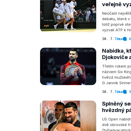
veřejně vy
Neúčast největš
debatu, která v
totiž poprvé ot
vyzvali ATP k hl
30. 7.
Téma
6
Nabídka, kt
Djokoviče 
Třetím rokem po
názvem Six King
hvězd mužského
či Jannik Sinne
30. 7.
Téma
5
Splněný sen
hvězdný pá
US Open nabídn
dvě obrovské h
čtyřiadvacetiná