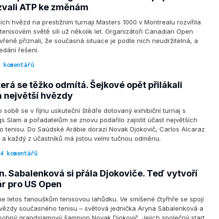
zvali ATP ke změnám
ích hvězd na prestižním turnaji Masters 1000 v Montrealu rozvířila
 tenisovém světě sílí už několik let. Organizátoři Canadian Open
evřeně přiznali, že současná situace je podle nich neudržitelná, a
edání řešení.
 komentářů
erá se těžko odmítá. Šejkové opět přilákali
a největší hvězdy
 sobě se v říjnu uskuteční štědře dotovaný exhibiční turnaj s
s Slam a pořadatelům se znovu podařilo zajistit účast největších
 tenisu. Do Saúdské Arábie dorazí Novak Djokovič, Carlos Alcaraz
r a každý z účastníků má jistou velmi tučnou odměnu.
4 komentářů
. Sabalenková si přála Djokoviče. Teď vytvoří
r pro US Open
e letos fanouškům tenisovou lahůdku. Ve smíšené čtyřhře se spojí
vězdy současného tenisu – světová jednička Aryna Sabalenková a
sobný grandslamový šampion Novak Djokovič. Jejich společný start