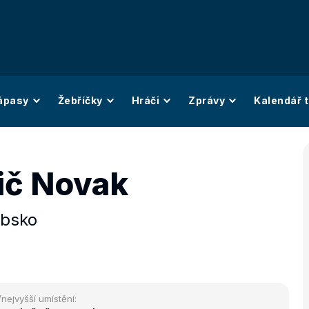
ápasy
Žebříčky
Hráči
Zprávy
Kalendář t
ič Novak
rbsko
/nejvyšší umístění: