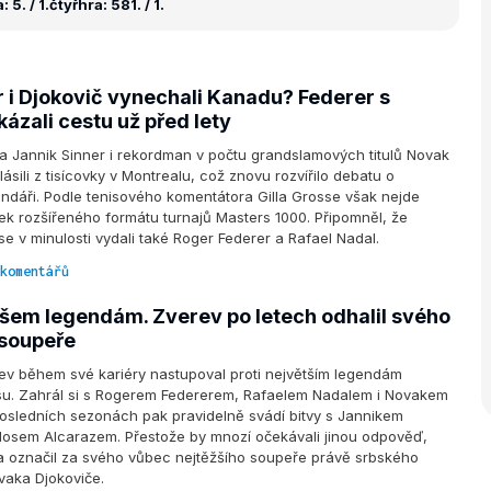
 5. / 1.
čtyřhra: 581. / 1.
r i Djokovič vynechali Kanadu? Federer s
ázali cestu už před lety
a Jannik Sinner i rekordman v počtu grandslamových titulů Novak
ásili z tisícovky v Montrealu, což znovu rozvířilo debatu o
ndáři. Podle tenisového komentátora Gilla Grosse však nejde
k rozšířeného formátu turnajů Masters 1000. Připomněl, že
se v minulosti vydali také Roger Federer a Rafael Nadal.
komentářů
 všem legendám. Zverev po letech odhalil svého
 soupeře
ev během své kariéry nastupoval proti největším legendám
su. Zahrál si s Rogerem Federerem, Rafaelem Nadalem i Novakem
osledních sezonách pak pravidelně svádí bitvy s Jannikem
losem Alcarazem. Přestože by mnozí očekávali jinou odpověď,
a označil za svého vůbec nejtěžšího soupeře právě srbského
aka Djokoviče.