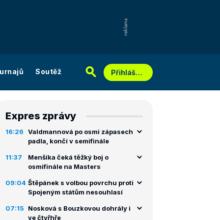
urnajů
Soutěž
Přihlášení
Expres zprávy
16:26
Valdmannová po osmi zápasech
padla, končí v semifinále
11:37
Menšíka čeká těžký boj o
osmifinále na Masters
09:04
Štěpánek s volbou povrchu proti
Spojeným státům nesouhlasí
07:15
Nosková s Bouzkovou dohrály i
ve čtyřhře