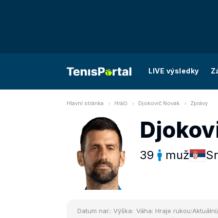
LIVE výsledky
Z
Hlavní stránka
Hráči
Djokovič Novak
Zprávy
Djokov
39
muž
S
Datum nar.:
Výška:
Váha:
Hraje rukou:
Aktuální