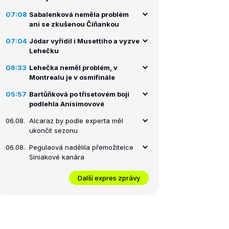
07:08
Sabalenková neměla problém
ani se zkušenou Číňankou
07:04
Jódar vyřídil i Musettiho a vyzve
Lehečku
06:33
Lehečka neměl problém, v
Montrealu je v osmifinále
05:57
Bartůňková po třísetovém boji
podlehla Anisimovové
06.08.
Alcaraz by podle experta měl
ukončit sezonu
06.08.
Pegulaová nadělila přemožitelce
Siniakové kanára
Další expres zprávy