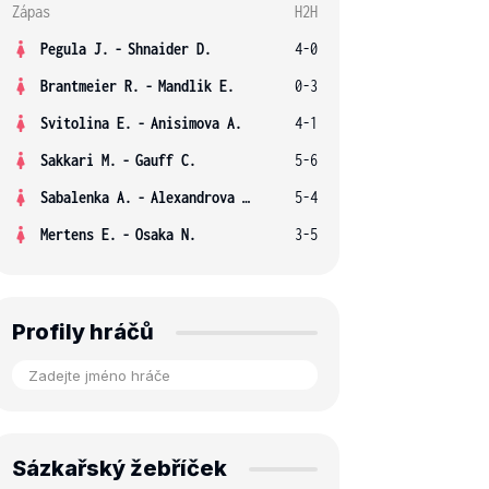
Zápas
H2H
Pegula J.
-
Shnaider D.
4-0
Brantmeier R.
-
Mandlik E.
0-3
Svitolina E.
-
Anisimova A.
4-1
Sakkari M.
-
Gauff C.
5-6
Sabalenka A.
-
Alexandrova E.
5-4
Mertens E.
-
Osaka N.
3-5
Profily hráčů
Sázkařský žebříček