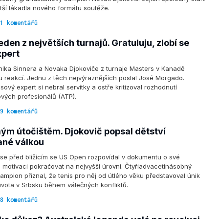
ětší lákadla nového formátu soutěže.
1 komentářů
jeden z největších turnajů. Gratuluju, zlobí se
xpert
ika Sinnera a Novaka Djokoviče z turnaje Masters v Kanadě
u reakcí. Jednu z těch nejvýraznějších poslal José Morgado.
sový expert si nebral servítky a ostře kritizoval rozhodnutí
vých profesionálů (ATP).
9 komentářů
mým útočištěm. Djokovič popsal dětství
né válkou
se před blížícím se US Open rozpovídal v dokumentu o své
í i motivaci pokračovat na nejvyšší úrovni. Čtyřiadvacetinásobný
mpion přiznal, že tenis pro něj od útlého věku představoval únik
 života v Srbsku během válečných konfliktů.
8 komentářů