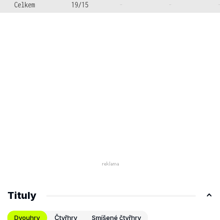
Celkem
19/15
-
-
Tituly
Dvouhry
Čtyřhry
Smíšené čtyřhry