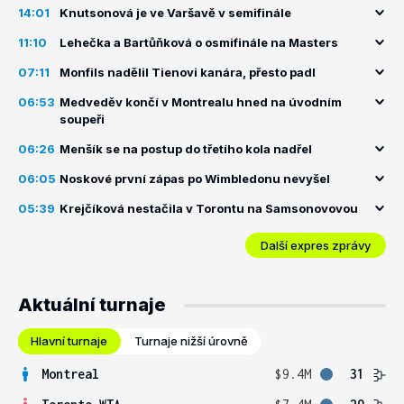
14:01
Knutsonová je ve Varšavě v semifinále
11:10
Lehečka a Bartůňková o osmifinále na Masters
07:11
Monfils nadělil Tienovi kanára, přesto padl
06:53
Medveděv končí v Montrealu hned na úvodním
soupeři
06:26
Menšík se na postup do třetího kola nadřel
06:05
Noskové první zápas po Wimbledonu nevyšel
05:39
Krejčíková nestačila v Torontu na Samsonovovou
Další expres zprávy
Aktuální turnaje
Hlavní turnaje
Turnaje nižší úrovně
Montreal
$9.4M
31