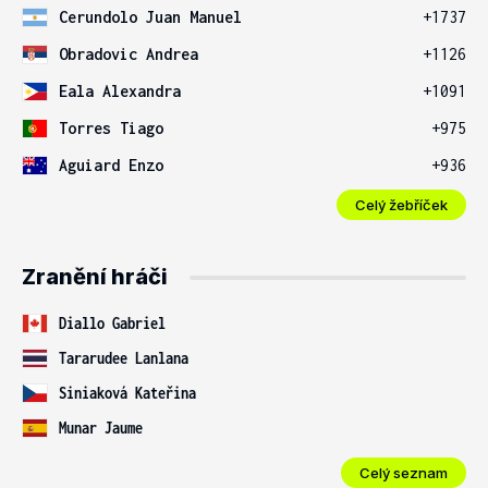
Cerundolo Juan Manuel
+1737
Obradovic Andrea
+1126
Eala Alexandra
+1091
Torres Tiago
+975
Aguiard Enzo
+936
Celý žebříček
Zranění hráči
Diallo Gabriel
Tararudee Lanlana
Siniaková Kateřina
Munar Jaume
Celý seznam