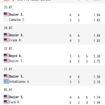
25.07.
Dozier S.
6
6
1.84
Camacho I.
3
3
1.83
24.07.
Dozier S.
6
6
1.84
Frank R.
4
3
1.83
22.07.
Boyce A.
3
6
6
1.38
Dozier S.
6
2
3
2.75
21.07.
Dozier S.
6
6
1.58
Arkadianou A.
3
3
2.18
05.07.
Dozier S.
4
6
6
1.74
Farm R.
6
3
4
1.94