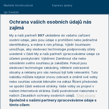
Markéta Vondroušová
Express zprávy
Iga Swiatek
Marie Bouzková
Ochrana vašich osobních údajů nás
Žebříčky
Kalendář turnajů
zajímá
My a naši partneři
997
ukládáme do vašeho zařízení
Žebříček ATP (muži)
Australian Open
osobní údaje, jako jsou údaje o prohlížení nebo jedinečné
Žebříček WTA (ženy)
French Open
identifikátory, a máme k nim přístup. Výběr Souhlasím
umožňuje, aby sledovací technologie podporovaly účely
Sázkařský žebříček
Wimbledon
uvedené v části My a naši partneři zpracováváme údaje za
US Open
účelem poskytování. Výběrem Zamítnout vše nebo
odvoláním svého souhlasu je zakážete. Pokud jsou
Turnaj mistrů
sledovací technologie zakázány, některé zobrazené
Turnaj mistryň
obsahy a reklamy pro vás nemusí být tolik relevantní. Tuto
Aktualní trendy
nabídku můžete kdykoli znovu zobrazit a změnit své volby
nebo souhlas odvolat kliknutím na odkaz Řízení předvoleb
ve spodní části webové stránky. Vaše volby se projeví v
Fotbalové přestupy
našem Internetová stránka. Další podrobnosti naleznete v
Livesport Daily
našich Zásadách ochrany osobních údajů.
Třetí strany
Společně s našimi partnery zpracováváme údaje s
LS Prague Open
tímto cílem: