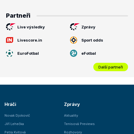
Partneři
Live výsledky
Zprávy
Livescore.in
Sport odds
EuroFotbal
eFotbal
Další partneři
Hráči
Zprávy
Novak Djokovič
Aktuality
Jiří Lehečka
Tenisová Previews
Petra Kvitová
Rozhovory