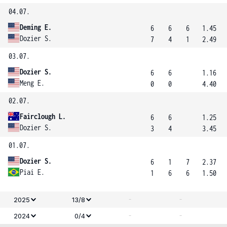
04.07.
Deming E.
6
6
6
1.45
Dozier S.
7
4
1
2.49
03.07.
Dozier S.
6
6
1.16
Meng E.
0
0
4.40
02.07.
Fairclough L.
6
6
1.25
Dozier S.
3
4
3.45
01.07.
Dozier S.
6
1
7
2.37
Piai E.
1
6
6
1.50
-
-
2025
13/8
-
-
2024
0/4