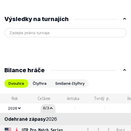
Výsledky na turnajích
Bilance hráče
Dvouhra
Čtyřhra
Smíšené čtyřhry
Rok
Celkem
Antuka
Tvrdý p.
H
-
-
6/3
2026
Odehrané zápasy
2026
UTR Pro Match Series
1
2
3
Kurs