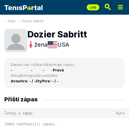
Hráči
Dozier Sabritt
Dozier Sabritt
žena
USA
Datum nar.:
Výška:
Váha:
Hraje rukou:
-
-
-
Pravá
Aktuální/nejvyšší umístění:
dvouhra: - / -
čtyřhra: - / -
Příští zápas
Turnaj a zápas
Kurs
Žádné nadcházející zápasy.