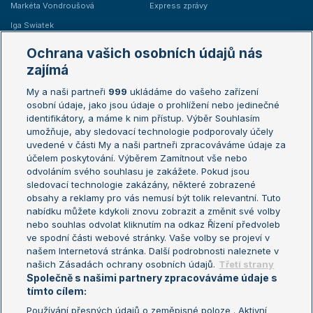
Markéta Vondroušová
Express zprávy
Iga Swiatek
Marie Bouzková
Ochrana vašich osobních údajů nás
Žebříčky
Kalendář turnajů
zajímá
My a naši partneři
999
ukládáme do vašeho zařízení
Žebříček ATP (muži)
Australian Open
osobní údaje, jako jsou údaje o prohlížení nebo jedinečné
Žebříček WTA (ženy)
French Open
identifikátory, a máme k nim přístup. Výběr Souhlasím
umožňuje, aby sledovací technologie podporovaly účely
Sázkařský žebříček
Wimbledon
uvedené v části My a naši partneři zpracováváme údaje za
US Open
účelem poskytování. Výběrem Zamítnout vše nebo
odvoláním svého souhlasu je zakážete. Pokud jsou
Turnaj mistrů
sledovací technologie zakázány, některé zobrazené
Turnaj mistryň
obsahy a reklamy pro vás nemusí být tolik relevantní. Tuto
Aktualní trendy
nabídku můžete kdykoli znovu zobrazit a změnit své volby
nebo souhlas odvolat kliknutím na odkaz Řízení předvoleb
ve spodní části webové stránky. Vaše volby se projeví v
Fotbalové přestupy
našem Internetová stránka. Další podrobnosti naleznete v
Livesport Daily
našich Zásadách ochrany osobních údajů.
Třetí strany
Společně s našimi partnery zpracováváme údaje s
LS Prague Open
tímto cílem:
Používání přesných údajů o zeměpisné poloze . Aktivní