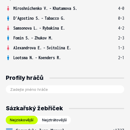
Miroshnichenko V.
-
Khatamova S.
4-0
D'Agostino S.
-
Tabacco G.
0-3
Samsonova L.
-
Rybakina E.
4-2
Fomin S.
-
Zhukov M.
2-3
Alexandrova E.
-
Svitolina E.
1-3
Lootsma N.
-
Koenders R.
2-1
Profily hráčů
Sázkařský žebříček
Nejziskovější
Nejztrátovější