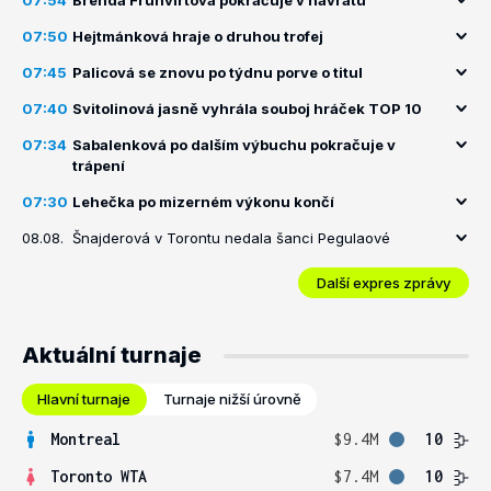
07:54
Brenda Fruhvirtová pokračuje v návratu
07:50
Hejtmánková hraje o druhou trofej
07:45
Palicová se znovu po týdnu porve o titul
07:40
Svitolinová jasně vyhrála souboj hráček TOP 10
07:34
Sabalenková po dalším výbuchu pokračuje v
trápení
07:30
Lehečka po mizerném výkonu končí
08.08.
Šnajderová v Torontu nedala šanci Pegulaové
Další expres zprávy
Aktuální turnaje
Hlavní turnaje
Turnaje nižší úrovně
Montreal
$9.4M
10
Toronto WTA
$7.4M
10