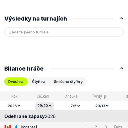
Výsledky na turnajích
Bilance hráče
Dvouhra
Čtyřhra
Smíšené čtyřhry
Rok
Celkem
Antuka
Tvrdý p.
H
29/20
2026
7/6
20/13
Odehrané zápasy
2026
Montreal
1
2
3
Kurs