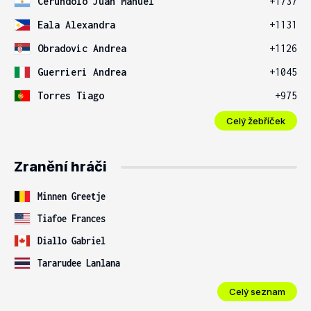
Cerundolo Juan Manuel
+1737
Eala Alexandra
+1131
Obradovic Andrea
+1126
Guerrieri Andrea
+1045
Torres Tiago
+975
Celý žebříček
Zranění hráči
Minnen Greetje
Tiafoe Frances
Diallo Gabriel
Tararudee Lanlana
Celý seznam