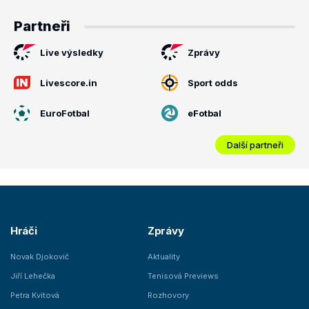
Partneři
Live výsledky
Zprávy
Livescore.in
Sport odds
EuroFotbal
eFotbal
Další partneři
Hráči
Zprávy
Novak Djokovič
Aktuality
Jiří Lehečka
Tenisová Previews
Petra Kvitová
Rozhovory