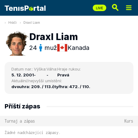
Hráči
Draxl Liam
Draxl Liam
24
muž
Kanada
Datum nar.:
Výška:
Váha:
Hraje rukou:
5. 12. 2001
-
-
Pravá
Aktuální/nejvyšší umístění:
dvouhra: 209. / 113.
čtyřhra: 472. / 110.
Příští zápas
Turnaj a zápas
Kurs
Žádné nadcházející zápasy.