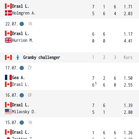
Draxl L.
7
1
6
1.71
Holmgren A.
5
6
4
2.03
22.07.
1K
Draxl L.
6
6
1.17
Hurrion M.
0
0
4.41
Granby challenger
1
2
3
Kurs
17.07.
ČF
Gea A.
7
2
6
1.50
5
Draxl L.
6
6
0
2.55
16.07.
OF
Draxl L.
7
6
1.39
Milavsky D.
5
1
2.80
15.07.
1K
Draxl L.
1
6
6
1.26
Trotter J.