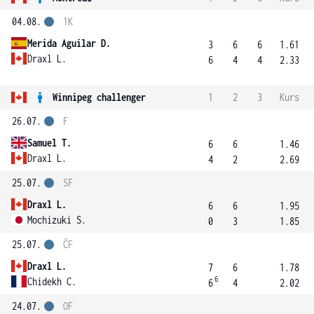
04.08.
1K
Merida Aguilar D.
3
6
6
1.61
Draxl L.
6
4
4
2.33
Winnipeg challenger
1
2
3
Kurs
26.07.
F
Samuel T.
6
6
1.46
Draxl L.
4
2
2.69
25.07.
SF
Draxl L.
6
6
1.95
Mochizuki S.
0
3
1.85
25.07.
ČF
Draxl L.
7
6
1.78
6
Chidekh C.
6
4
2.02
24.07.
OF