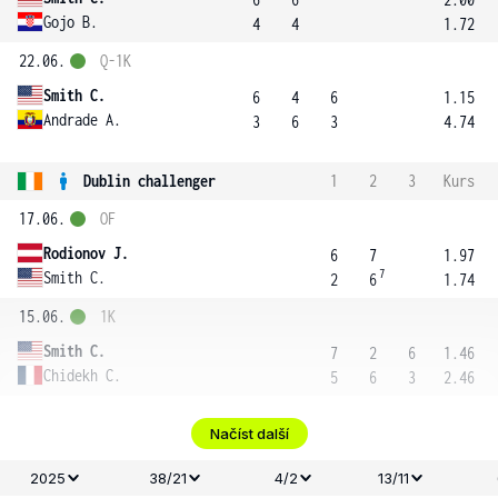
Gojo B.
4
4
1.72
22.06.
Q-1K
Smith C.
6
4
6
1.15
Andrade A.
3
6
3
4.74
Dublin challenger
1
2
3
Kurs
17.06.
OF
Rodionov J.
6
7
1.97
7
Smith C.
2
6
1.74
15.06.
1K
Smith C.
7
2
6
1.46
Chidekh C.
5
6
3
2.46
Načíst další
2025
38/21
4/2
13/11