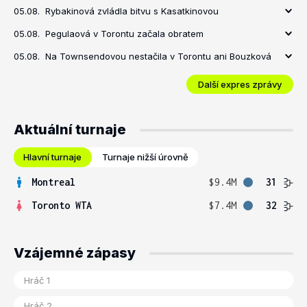
05.08.
Rybakinová zvládla bitvu s Kasatkinovou
05.08.
Pegulaová v Torontu začala obratem
05.08.
Na Townsendovou nestačila v Torontu ani Bouzková
Další expres zprávy
Aktuální turnaje
Hlavní turnaje
Turnaje nižší úrovně
Montreal
$9.4M
31
Toronto WTA
$7.4M
32
Vzájemné zápasy