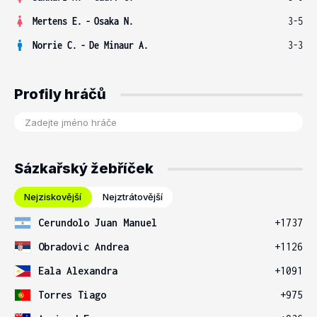
Mertens E.
-
Osaka N.
3-5
Norrie C.
-
De Minaur A.
3-3
Profily hráčů
Sázkařský žebříček
Nejziskovější
Nejztrátovější
Cerundolo Juan Manuel
+1737
Obradovic Andrea
+1126
Eala Alexandra
+1091
Torres Tiago
+975