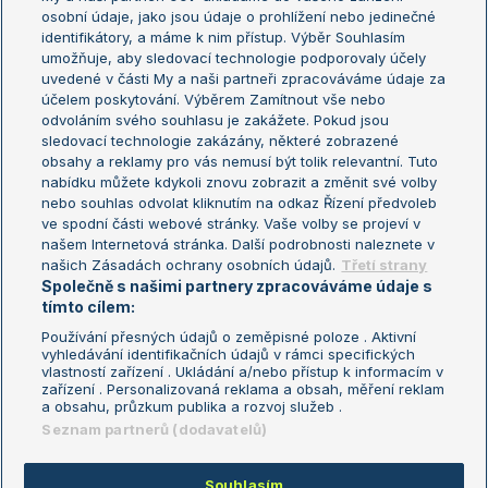
osobní údaje, jako jsou údaje o prohlížení nebo jedinečné
Žebříček WTA (ženy)
French Open
identifikátory, a máme k nim přístup. Výběr Souhlasím
umožňuje, aby sledovací technologie podporovaly účely
Sázkařský žebříček
Wimbledon
uvedené v části My a naši partneři zpracováváme údaje za
US Open
účelem poskytování. Výběrem Zamítnout vše nebo
odvoláním svého souhlasu je zakážete. Pokud jsou
Turnaj mistrů
sledovací technologie zakázány, některé zobrazené
Turnaj mistryň
obsahy a reklamy pro vás nemusí být tolik relevantní. Tuto
Aktualní trendy
nabídku můžete kdykoli znovu zobrazit a změnit své volby
nebo souhlas odvolat kliknutím na odkaz Řízení předvoleb
ve spodní části webové stránky. Vaše volby se projeví v
Fotbalové přestupy
našem Internetová stránka. Další podrobnosti naleznete v
Livesport Daily
našich Zásadách ochrany osobních údajů.
Třetí strany
Společně s našimi partnery zpracováváme údaje s
LS Prague Open
tímto cílem:
Používání přesných údajů o zeměpisné poloze . Aktivní
vyhledávání identifikačních údajů v rámci specifických
vlastností zařízení . Ukládání a/nebo přístup k informacím v
Podmínky užití
Nastavení soukromí
zařízení . Personalizovaná reklama a obsah, měření reklam
GDPR a žurnalistika
Reklama
a obsahu, průzkum publika a rozvoj služeb .
Informace o zpracování osobních
Kontakt
Seznam partnerů (dodavatelů)
údajů
Tiráž
Souhlasím