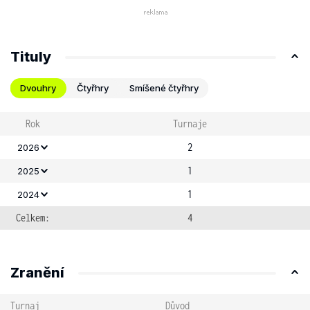
Tituly
Dvouhry
Čtyřhry
Smíšené čtyřhry
Rok
Turnaje
2
2026
1
2025
1
2024
Celkem:
4
Zranění
Turnaj
Důvod