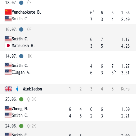
18.07.
ČF
1
Yunchaokete B.
6
6
6
1.56
Smith C.
7
3
4
2.40
16.07.
OF
Smith C.
6
7
1.17
Matsuoka H.
3
5
4.26
14.07.
1K
Smith C.
4
6
7
1.27
5
Ilagan A.
6
3
6
3.31
Wimbledon
1
2
3
4
5
Kurs
25.06.
Q-3K
Zheng M.
6
4
6
6
1.60
Smith C.
4
6
2
3
2.21
24.06.
Q-2K
Smith C.
6
6
2.00