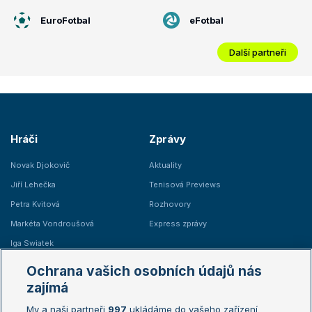
EuroFotbal
eFotbal
Další partneři
Hráči
Zprávy
Novak Djokovič
Aktuality
Jiří Lehečka
Tenisová Previews
Petra Kvitová
Rozhovory
Markéta Vondroušová
Express zprávy
Iga Swiatek
Marie Bouzková
Ochrana vašich osobních údajů nás
Žebříčky
Kalendář turnajů
zajímá
My a naši partneři
997
ukládáme do vašeho zařízení
Žebříček ATP (muži)
Australian Open