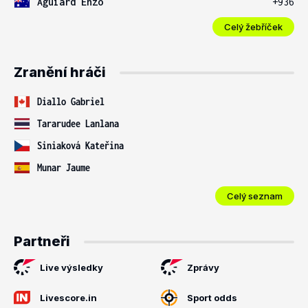
Aguiard Enzo
+936
Celý žebříček
Zranění hráči
Diallo Gabriel
Tararudee Lanlana
Siniaková Kateřina
Munar Jaume
Celý seznam
Partneři
Live výsledky
Zprávy
Livescore.in
Sport odds