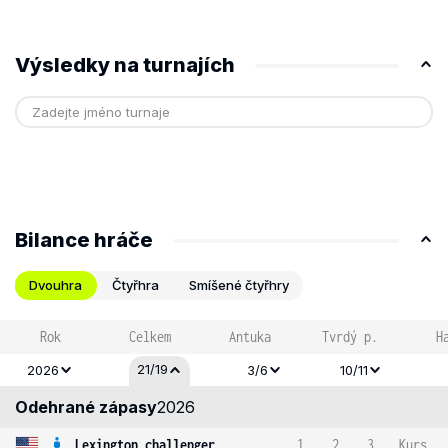
Výsledky na turnajích
Bilance hráče
Dvouhra
Čtyřhra
Smíšené čtyřhry
Rok
Celkem
Antuka
Tvrdý p.
H
21/19
2026
3/6
10/11
Odehrané zápasy
2026
Lexington challenger
1
2
3
Kurs