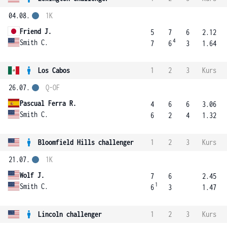
04.08.
1K
Friend J.
5
7
6
2.12
4
Smith C.
7
6
3
1.64
Los Cabos
1
2
3
Kurs
26.07.
Q-OF
Pascual Ferra R.
4
6
6
3.06
Smith C.
6
2
4
1.32
Bloomfield Hills challenger
1
2
3
Kurs
21.07.
1K
Wolf J.
7
6
2.45
1
Smith C.
6
3
1.47
Lincoln challenger
1
2
3
Kurs