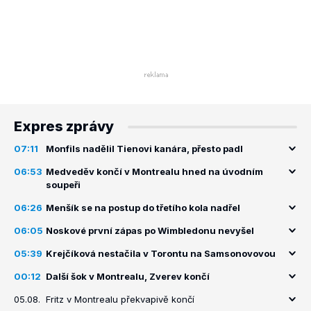
Expres zprávy
07:11
Monfils nadělil Tienovi kanára, přesto padl
06:53
Medveděv končí v Montrealu hned na úvodním
soupeři
06:26
Menšík se na postup do třetího kola nadřel
06:05
Noskové první zápas po Wimbledonu nevyšel
05:39
Krejčíková nestačila v Torontu na Samsonovovou
00:12
Další šok v Montrealu, Zverev končí
05.08.
Fritz v Montrealu překvapivě končí