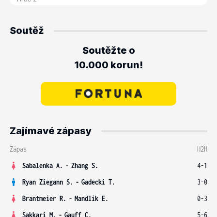
Soutěž
Soutěžte o
10.000 korun!
Zajímavé zápasy
Zápas
H2H
Sabalenka A.
-
Zhang S.
4-1
Ryan Ziegann S.
-
Gadecki T.
3-0
Brantmeier R.
-
Mandlik E.
0-3
Sakkari M.
-
Gauff C.
5-6