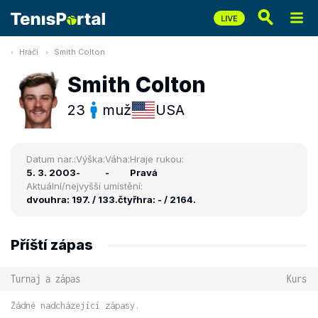
Hráči
Smith Colton
Smith Colton
23
muž
USA
Datum nar.:
Výška:
Váha:
Hraje rukou:
5. 3. 2003
-
-
Pravá
Aktuální/nejvyšší umístění:
dvouhra: 197. / 133.
čtyřhra: - / 2164.
Příští zápas
Turnaj a zápas
Kurs
Žádné nadcházející zápasy.