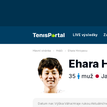
LIVE výsledky
Z
Hlavní stránka
Hráči
Ehara Hiroyasu
Ehara 
35
muž
J
Datum nar.:
Výška:
Váha:
Hraje rukou:
Aktuální/ne