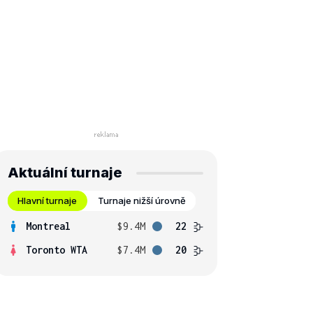
Aktuální turnaje
Hlavní turnaje
Turnaje nižší úrovně
Montreal
$9.4M
22
Toronto WTA
$7.4M
20