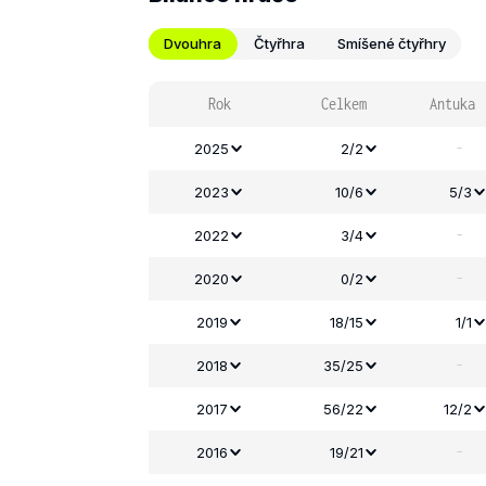
Dvouhra
Čtyřhra
Smíšené čtyřhry
Rok
Celkem
Antuka
-
2025
2/2
2023
10/6
5/3
-
2022
3/4
-
2020
0/2
2019
18/15
1/1
-
2018
35/25
2017
56/22
12/2
-
2016
19/21