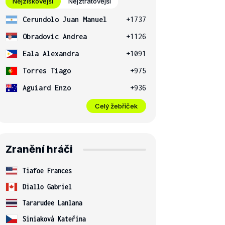
Nejziskovější
Nejztrátovější
Cerundolo Juan Manuel
+1737
Obradovic Andrea
+1126
Eala Alexandra
+1091
Torres Tiago
+975
Aguiard Enzo
+936
Celý žebříček
Zranění hráči
Tiafoe Frances
Diallo Gabriel
Tararudee Lanlana
Siniaková Kateřina