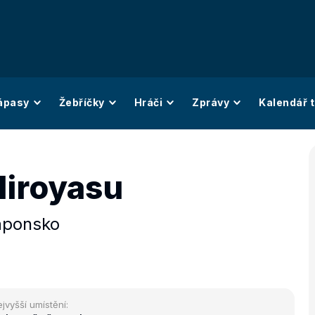
ápasy
Žebříčky
Hráči
Zprávy
Kalendář t
Hiroyasu
aponsko
jvyšší umístění: