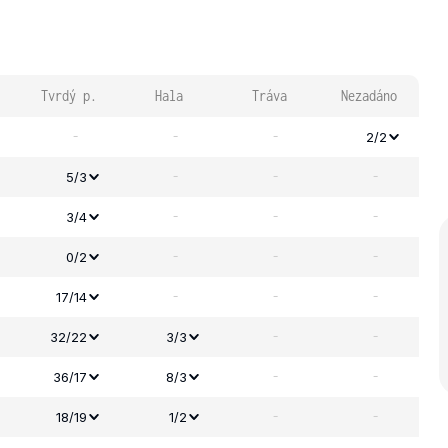
Tvrdý p.
Hala
Tráva
Nezadáno
-
-
-
2/2
-
-
-
5/3
-
-
-
3/4
-
-
-
0/2
-
-
-
17/14
-
-
32/22
3/3
-
-
36/17
8/3
-
-
18/19
1/2