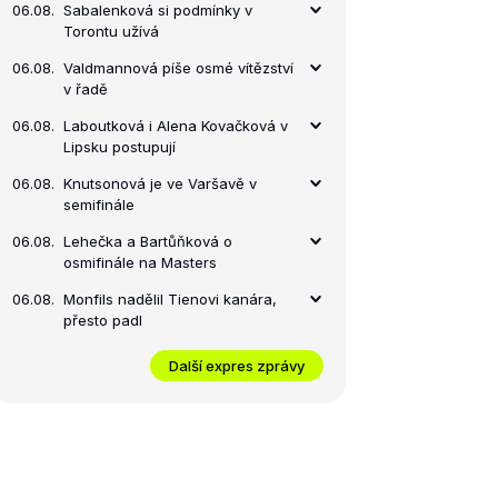
06.08.
Sabalenková si podmínky v
Torontu užívá
06.08.
Valdmannová píše osmé vítězství
v řadě
06.08.
Laboutková i Alena Kovačková v
Lipsku postupují
06.08.
Knutsonová je ve Varšavě v
semifinále
06.08.
Lehečka a Bartůňková o
osmifinále na Masters
06.08.
Monfils nadělil Tienovi kanára,
přesto padl
Další expres zprávy