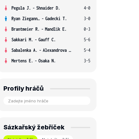
Pegula J.
-
Shnaider D.
4-0
Ryan Ziegann S.
-
Gadecki T.
3-0
Brantmeier R.
-
Mandlik E.
0-3
Sakkari M.
-
Gauff C.
5-6
Sabalenka A.
-
Alexandrova E.
5-4
Mertens E.
-
Osaka N.
3-5
Profily hráčů
Sázkařský žebříček