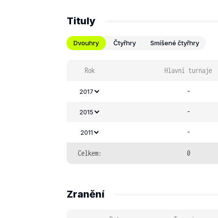
Tituly
Dvouhry
Čtyřhry
Smíšené čtyřhry
Rok
Hlavní turnaje
-
2017
-
2015
-
2011
Celkem:
0
Zranění