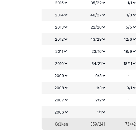
2015
35/22
1/1
2014
46/27
1/3
2013
22/20
5/5
2012
43/29
12/6
2011
23/16
18/9
2010
34/21
18/11
-
2009
0/3
2008
1/3
0/1
-
2007
2/2
-
2006
1/1
Celkem
350/241
73/42