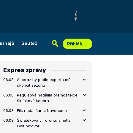
urnajů
Soutěž
Přihlášení
Expres zprávy
06.08.
Alcaraz by podle experta měl
ukončit sezonu
06.08.
Pegulaová nadělila přemožitelce
Siniakové kanára
06.08.
Fils nedal šanci Navonemu
06.08.
Šwiateková v Torontu smetla
Golubicovou