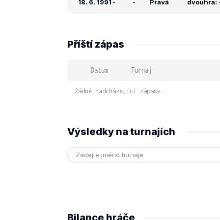
18. 6. 1991
-
-
Pravá
dvouhra: -
Příští zápas
Datum
Turnaj
Žádné nadcházející zápasy.
Výsledky na turnajích
Bilance hráče