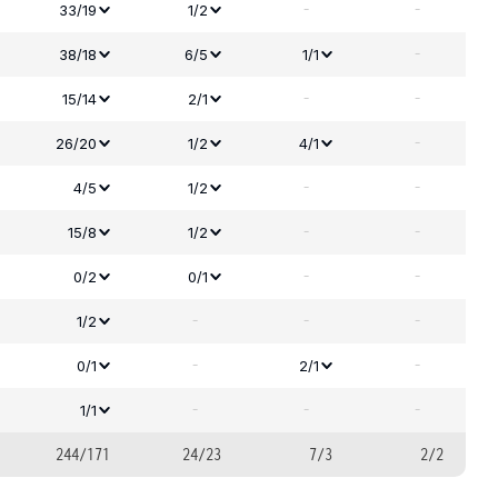
-
-
33/19
1/2
-
38/18
6/5
1/1
-
-
15/14
2/1
-
26/20
1/2
4/1
-
-
4/5
1/2
-
-
15/8
1/2
-
-
0/2
0/1
-
-
-
1/2
-
-
0/1
2/1
-
-
-
1/1
244/171
24/23
7/3
2/2