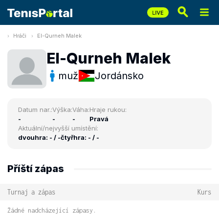
Hráči
El-Qurneh Malek
El-Qurneh Malek
muž
Jordánsko
Datum nar.:
Výška:
Váha:
Hraje rukou:
-
-
-
Pravá
Aktuální/nejvyšší umístění:
dvouhra: - / -
čtyřhra: - / -
Příští zápas
Turnaj a zápas
Kurs
Žádné nadcházející zápasy.