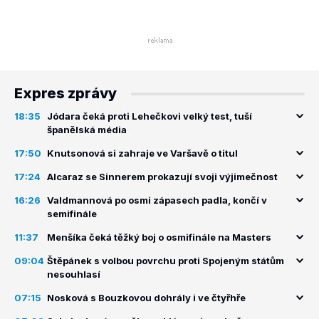
Expres zprávy
18:35
Jódara čeká proti Lehečkovi velký test, tuší
španělská média
17:50
Knutsonová si zahraje ve Varšavě o titul
17:24
Alcaraz se Sinnerem prokazují svoji výjimečnost
16:26
Valdmannová po osmi zápasech padla, končí v
semifinále
11:37
Menšíka čeká těžký boj o osmifinále na Masters
09:04
Štěpánek s volbou povrchu proti Spojeným státům
nesouhlasí
07:15
Nosková s Bouzkovou dohrály i ve čtyřhře