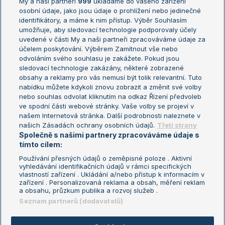
My a naši partneři
999
ukládáme do vašeho zařízení
Žebříček ATP (muži)
Australian Open
osobní údaje, jako jsou údaje o prohlížení nebo jedinečné
Žebříček WTA (ženy)
French Open
identifikátory, a máme k nim přístup. Výběr Souhlasím
umožňuje, aby sledovací technologie podporovaly účely
Sázkařský žebříček
Wimbledon
uvedené v části My a naši partneři zpracováváme údaje za
US Open
účelem poskytování. Výběrem Zamítnout vše nebo
odvoláním svého souhlasu je zakážete. Pokud jsou
Turnaj mistrů
sledovací technologie zakázány, některé zobrazené
Turnaj mistryň
obsahy a reklamy pro vás nemusí být tolik relevantní. Tuto
Aktualní trendy
nabídku můžete kdykoli znovu zobrazit a změnit své volby
nebo souhlas odvolat kliknutím na odkaz Řízení předvoleb
ve spodní části webové stránky. Vaše volby se projeví v
Fotbalové přestupy
našem Internetová stránka. Další podrobnosti naleznete v
Livesport Daily
našich Zásadách ochrany osobních údajů.
Třetí strany
Společně s našimi partnery zpracováváme údaje s
LS Prague Open
tímto cílem:
Používání přesných údajů o zeměpisné poloze . Aktivní
vyhledávání identifikačních údajů v rámci specifických
vlastností zařízení . Ukládání a/nebo přístup k informacím v
Podmínky užití
Nastavení soukromí
zařízení . Personalizovaná reklama a obsah, měření reklam
GDPR a žurnalistika
Reklama
a obsahu, průzkum publika a rozvoj služeb .
Informace o zpracování osobních
Kontakt
Seznam partnerů (dodavatelů)
údajů
Tiráž