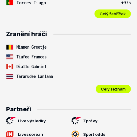
Torres Tiago
+975
Celý žebříček
Zranění hráči
Minnen Greetje
Tiafoe Frances
Diallo Gabriel
Tararudee Lanlana
Celý seznam
Partneři
Live výsledky
Zprávy
Livescore.in
Sport odds