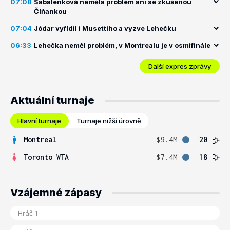
07:08
Sabalenková neměla problém ani se zkušenou
Číňankou
07:04
Jódar vyřídil i Musettiho a vyzve Lehečku
06:33
Lehečka neměl problém, v Montrealu je v osmifinále
Další expres zprávy
Aktuální turnaje
Hlavní turnaje
Turnaje nižší úrovně
Montreal
$9.4M
20
Toronto WTA
$7.4M
18
Vzájemné zápasy