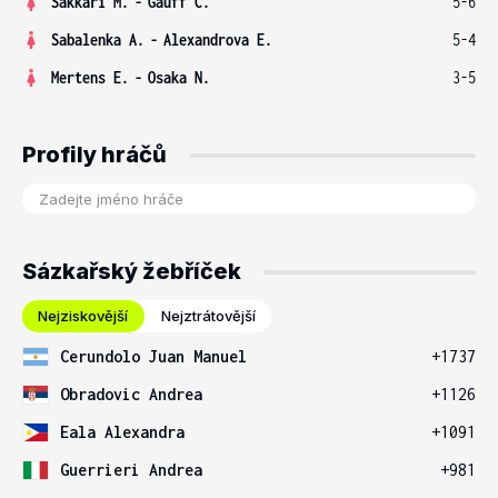
Sakkari M.
-
Gauff C.
5-6
Sabalenka A.
-
Alexandrova E.
5-4
Mertens E.
-
Osaka N.
3-5
Profily hráčů
Sázkařský žebříček
Nejziskovější
Nejztrátovější
Cerundolo Juan Manuel
+1737
Obradovic Andrea
+1126
Eala Alexandra
+1091
Guerrieri Andrea
+981