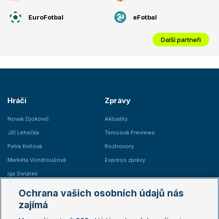
EuroFotbal
eFotbal
Další partneři
Hráči
Zprávy
Novak Djokovič
Aktuality
Jiří Lehečka
Tenisová Previews
Petra Kvitová
Rozhovory
Markéta Vondroušová
Express zprávy
Iga Swiatek
Marie Bouzková
Ochrana vašich osobních údajů nás
Žebříčky
Kalendář turnajů
zajímá