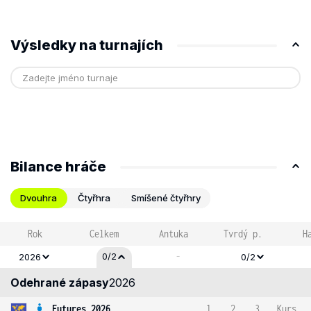
Výsledky na turnajích
Bilance hráče
Dvouhra
Čtyřhra
Smíšené čtyřhry
Rok
Celkem
Antuka
Tvrdý p.
H
-
0/2
2026
0/2
Odehrané zápasy
2026
Futures 2026
1
2
3
Kurs