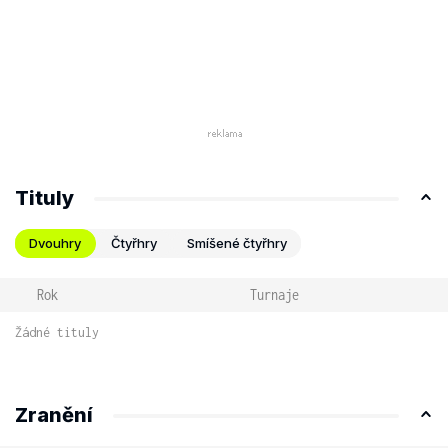
Tituly
Dvouhry
Čtyřhry
Smíšené čtyřhry
Rok
Turnaje
Žádné tituly
Zranění