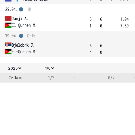
29.04.
1K
Jamji A.
6
6
1.04
El-Qurneh M.
1
0
7.69
19.04.
Q-1K
Bjelobrk J.
6
6
El-Qurneh M.
4
0
-
-
2025
1/0
Celkem
1/2
-
0/2