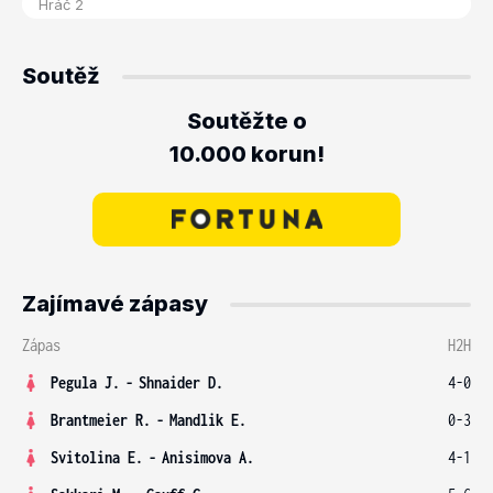
Soutěž
Soutěžte o
10.000 korun!
Zajímavé zápasy
Zápas
H2H
Pegula J.
-
Shnaider D.
4-0
Brantmeier R.
-
Mandlik E.
0-3
Svitolina E.
-
Anisimova A.
4-1