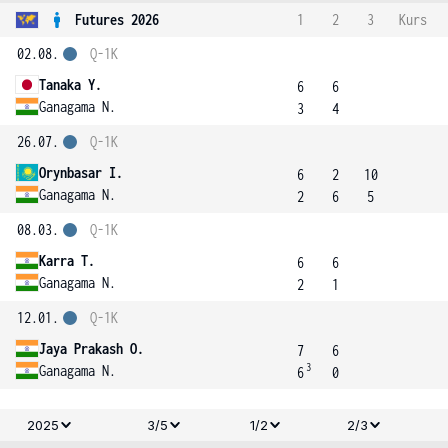
Futures 2026
1
2
3
Kurs
02.08.
Q-1K
Tanaka Y.
6
6
Ganagama N.
3
4
26.07.
Q-1K
Orynbasar I.
6
2
10
Ganagama N.
2
6
5
08.03.
Q-1K
Karra T.
6
6
Ganagama N.
2
1
12.01.
Q-1K
Jaya Prakash O.
7
6
3
Ganagama N.
6
0
2025
3/5
1/2
2/3