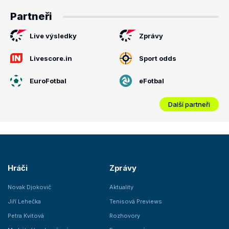
Partneři
Live výsledky
Zprávy
Livescore.in
Sport odds
EuroFotbal
eFotbal
Další partneři
Hráči
Zprávy
Novak Djokovič
Aktuality
Jiří Lehečka
Tenisová Previews
Petra Kvitová
Rozhovory