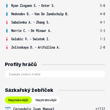
Ryan Ziegann S.
-
Oster S.
5-0
Medvedev D.
-
Van De Zandschulp B.
4-0
Sabalenka A.
-
Zhang S.
4-1
Norrie C.
-
De Minaur A.
3-3
Golubic V.
-
Swiatek I.
1-3
Zelinskaya D.
-
Arifullina A.
2-0
Profily hráčů
Sázkařský žebříček
Nejziskovější
Nejztrátovější
Cerundolo Juan Manuel
+1737