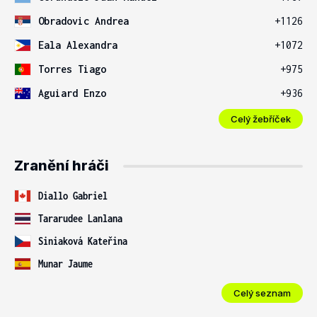
Obradovic Andrea
+1126
Eala Alexandra
+1072
Torres Tiago
+975
Aguiard Enzo
+936
Celý žebříček
Zranění hráči
Diallo Gabriel
Tararudee Lanlana
Siniaková Kateřina
Munar Jaume
Celý seznam