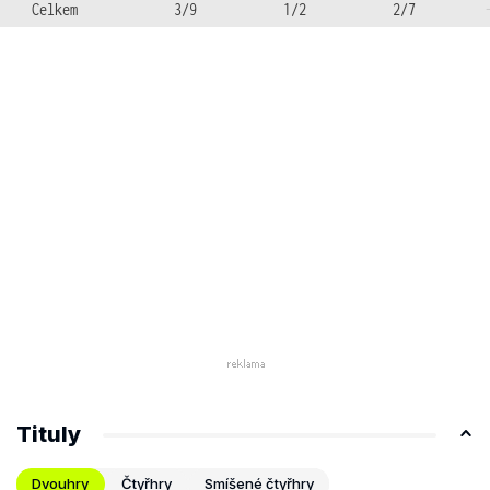
Celkem
3/9
1/2
2/7
Tituly
Dvouhry
Čtyřhry
Smíšené čtyřhry