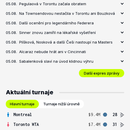
05.08.
Pegulaová v Torontu začala obratem
05.08.
Na Townsendovou nestačila v Torontu ani Bouzková
05.08.
Další ocenění pro legendárního Federera
05.08.
Sinner znovu zamířil na lékařské vyšetření
05.08.
Plíšková, Nosková a další Češi nastoupí na Masters
05.08.
Alcaraz nebude hrát ani v Cincinnati
05.08.
Sabalenková slaví na úvod klidnou výhru
Další expres zprávy
Aktuální turnaje
Hlavní turnaje
Turnaje nižší úrovně
Montreal
$9.4M
28
Toronto WTA
$7.4M
31