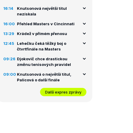
16:14
Knutsonová největší titul
nezískala
16:00
Přehled Masters v Cincinnati
13:29
Krádež v přímém přenosu
12:45
Lehečku čeká těžký boj o
čtvrtfinále na Masters
09:26
Djokovič chce drastickou
změnu tenisových pravidel
09:00
Knutsonová o největší titul,
Palicová o další finále
Další expres zprávy