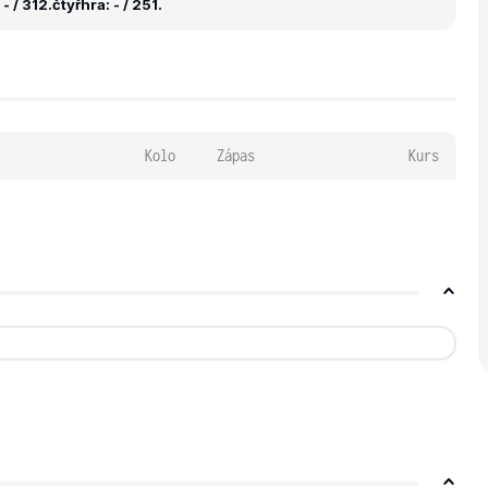
- / 312.
čtyřhra: - / 251.
Kolo
Zápas
Kurs