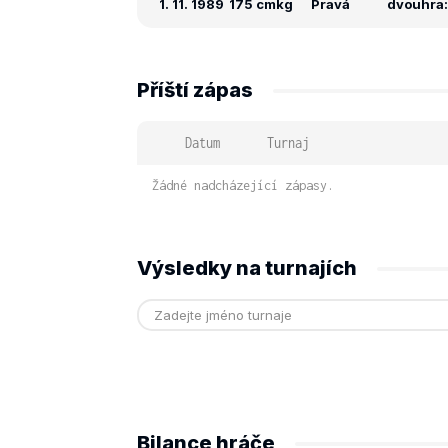
1. 11. 1989
175 cm
kg
Pravá
dvouhra: 
Příští zápas
Datum
Turnaj
Žádné nadcházející zápasy.
Výsledky na turnajích
Bilance hráče