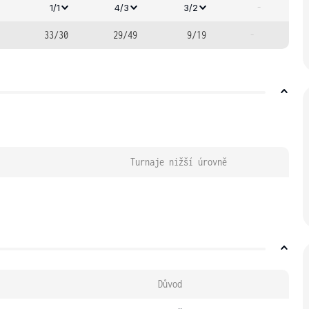
-
1/1
4/3
3/2
33/30
29/49
9/19
-
Turnaje nižší úrovně
Důvod