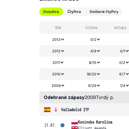
Dvouhra
Čtyřhra
Smíšené čtyřhry
Rok
Celkem
Antuka
-
2013
0/2
2012
4/9
0/1
2011
8/15
0/2
2010
18/20
6/7
2009
9/29
1/4
Odehrané zápasy
2009
Tvrdý p.
Valladolid ITF
Kosinska Karolina
21.07.
Elliott Amanda