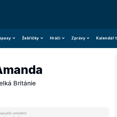
ápasy
Žebříčky
Hráči
Zprávy
Kalendář t
t Amanda
elká Británie
ejvyšší umístění: