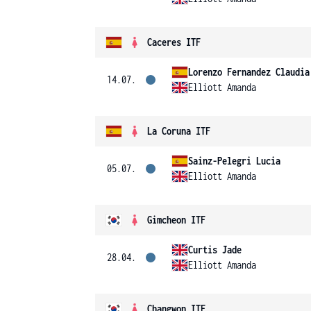
Caceres ITF
Lorenzo Fernandez Claudia
14.07.
Elliott Amanda
La Coruna ITF
Sainz-Pelegri Lucia
05.07.
Elliott Amanda
Gimcheon ITF
Curtis Jade
28.04.
Elliott Amanda
Changwon ITF