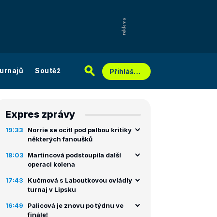
urnajů
Soutěž
Přihlášení
Expres zprávy
19:33
Norrie se ocitl pod palbou kritiky
některých fanoušků
18:03
Martincová podstoupila další
operaci kolena
17:43
Kučmová s Laboutkovou ovládly
turnaj v Lipsku
16:49
Palicová je znovu po týdnu ve
finále!