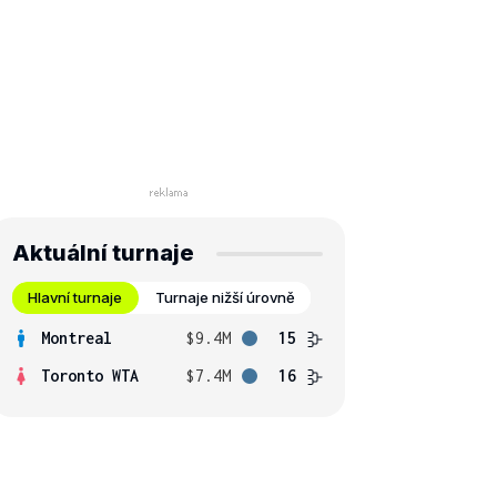
Aktuální turnaje
Hlavní turnaje
Turnaje nižší úrovně
Montreal
$9.4M
15
Toronto WTA
$7.4M
16