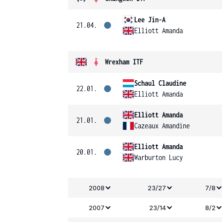
Lee Jin-A
21.04.
Elliott Amanda
Wrexham ITF
Schaul Claudine
22.01.
Elliott Amanda
Elliott Amanda
21.01.
Cazeaux Amandine
Elliott Amanda
20.01.
Warburton Lucy
2008
23/27
7/8
2007
23/14
8/2