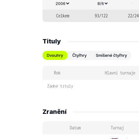
-
2006
8/6
Celkem
93/122
22/24
Tituly
Dvouhry
Čtyřhry
Smíšené čtyřhry
Rok
Hlavní turnaje
Žádné tituly
Zranění
Datum
Turnaj