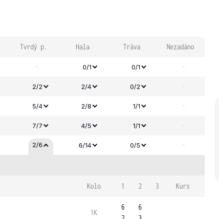
Tvrdý p.
Hala
Tráva
Nezadáno
-
-
0/1
0/1
-
2/2
2/4
0/2
-
5/4
2/8
1/1
-
7/7
4/5
1/1
-
2/6
6/14
0/5
Kolo
1
2
3
Kurs
6
6
1K
2
3