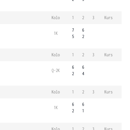
Kolo
1
2
3
Kurs
7
6
1K
5
2
Kolo
1
2
3
Kurs
6
6
Q-2K
2
4
Kolo
1
2
3
Kurs
6
6
1K
2
1
Kolo
1
2
3
Kurs