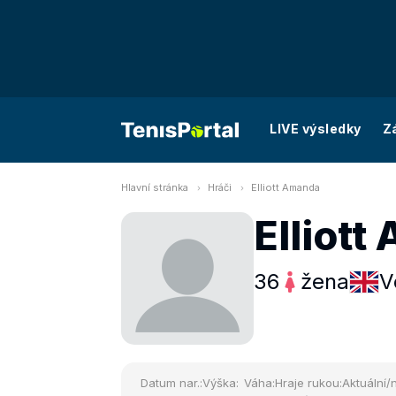
LIVE výsledky
Z
Hlavní stránka
Hráči
Elliott Amanda
Elliot
36
žena
V
Datum nar.:
Výška:
Váha:
Hraje rukou:
Aktuální/n