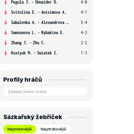
Pegula J.
-
Shnaider D.
4-0
Svitolina E.
-
Anisimova A.
4-1
Sabalenka A.
-
Alexandrova E.
5-4
Samsonova L.
-
Rybakina E.
4-2
Zhang J.
-
Zhu C.
2-2
Kostyuk M.
-
Swiatek I.
1-3
Profily hráčů
Sázkařský žebříček
Nejziskovější
Nejztrátovější