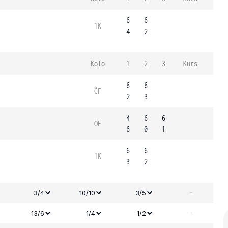
6
6
1K
4
2
Kolo
1
2
3
Kurs
6
6
ČF
2
3
4
6
6
OF
6
0
1
6
6
1K
3
2
-
3/4
10/10
3/5
-
13/6
1/4
1/2