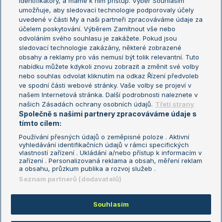
identifikátory, a máme k nim přístup. Výběr Souhlasím
umožňuje, aby sledovací technologie podporovaly účely
Sázkařský žebříček
Wimbledon
uvedené v části My a naši partneři zpracováváme údaje za
US Open
účelem poskytování. Výběrem Zamítnout vše nebo
odvoláním svého souhlasu je zakážete. Pokud jsou
Turnaj mistrů
sledovací technologie zakázány, některé zobrazené
Turnaj mistryň
obsahy a reklamy pro vás nemusí být tolik relevantní. Tuto
Aktualní trendy
nabídku můžete kdykoli znovu zobrazit a změnit své volby
nebo souhlas odvolat kliknutím na odkaz Řízení předvoleb
ve spodní části webové stránky. Vaše volby se projeví v
Fotbalové přestupy
našem Internetová stránka. Další podrobnosti naleznete v
Livesport Daily
našich Zásadách ochrany osobních údajů.
Třetí strany
Společně s našimi partnery zpracováváme údaje s
LS Prague Open
tímto cílem:
Používání přesných údajů o zeměpisné poloze . Aktivní
vyhledávání identifikačních údajů v rámci specifických
vlastností zařízení . Ukládání a/nebo přístup k informacím v
Podmínky užití
Nastavení soukromí
zařízení . Personalizovaná reklama a obsah, měření reklam
GDPR a žurnalistika
Reklama
a obsahu, průzkum publika a rozvoj služeb .
Informace o zpracování osobních
Kontakt
Seznam partnerů (dodavatelů)
údajů
Tiráž
Souhlasím
Copyright © 2008-2026 TenisPortal.cz. Využíváme zpravodajství ČTK.