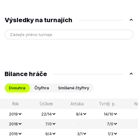
Výsledky na turnajích
Bilance hráče
Dvouhra
Čtyřhra
Smíšené čtyřhry
Rok
Celkem
Antuka
Tvrdý p.
H
2019
22/14
8/4
14/10
-
2018
7/0
7/0
2016
9/4
3/1
1/3