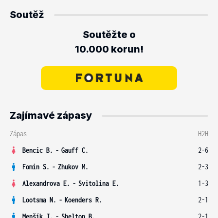
Soutěž
Soutěžte o
10.000 korun!
Zajímavé zápasy
Zápas
H2H
Bencic B.
-
Gauff C.
2-6
Fomin S.
-
Zhukov M.
2-3
Alexandrova E.
-
Svitolina E.
1-3
Lootsma N.
-
Koenders R.
2-1
Menšík J.
-
Shelton B.
2-1