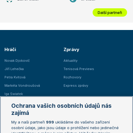
Další partneři
Hráči
Zprávy
Novak Djokovič
Aktuality
Jiří Lehečka
Tenisová Previews
Petra Kvitová
Rozhovory
Markéta Vondroušová
Express zprávy
Iga Swiatek
Marie Bouzková
Ochrana vašich osobních údajů nás
Žebříčky
Kalendář turnajů
zajímá
My a naši partneři
999
ukládáme do vašeho zařízení
Žebříček ATP (muži)
Australian Open
osobní údaje, jako jsou údaje o prohlížení nebo jedinečné
Žebříček WTA (ženy)
French Open