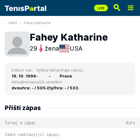
Hráči
Fahey Katharine
Fahey Katharine
29
žena
USA
Datum nar.:
Výška:
Váha:
Hraje rukou:
19. 10. 1996
-
-
Pravá
Aktuální/nejvyšší umístění:
dvouhra: - / 505.
čtyřhra: - / 533.
Příští zápas
Turnaj a zápas
Kurs
Žádné nadcházející zápasy.