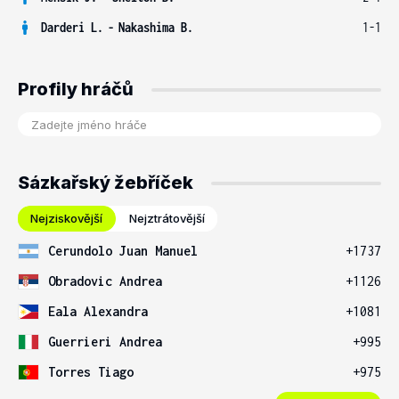
Darderi L.
-
Nakashima B.
1-1
Profily hráčů
Sázkařský žebříček
Nejziskovější
Nejztrátovější
Cerundolo Juan Manuel
+1737
Obradovic Andrea
+1126
Eala Alexandra
+1081
Guerrieri Andrea
+995
Torres Tiago
+975