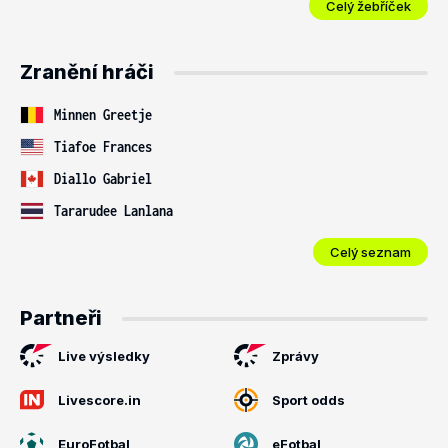
Celý žebříček
Zranění hráči
Minnen Greetje
Tiafoe Frances
Diallo Gabriel
Tararudee Lanlana
Celý seznam
Partneři
Live výsledky
Zprávy
Livescore.in
Sport odds
EuroFotbal
eFotbal