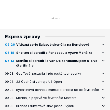
Expres zprávy
06:26
Vítězná série Ealaové skončila na Bencicové
06:18
Shelton si poradil s Fonsecou a vyzve Menšíka
06:13
Menšík si poradil i s Van De Zandschulpem a je ve
čtvrtfinále
09.08.
Gauffová zastavila jízdu ruské teenagerky
09.08.
22 Čechů si zahraje US Open
09.08.
Rybakinová dohnala manko a probila se do čtvrtfinále
09.08.
Mérida je poprvé ve čtvrtfinále Masters
09.08.
Brenda Fruhvirtová slaví jasnou výhru