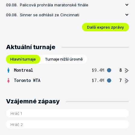
09.08.
Palicová prohrála maratonské finále
09.08.
Sinner se odhlásil ze Cincinnati
Další expres zprávy
Aktuální turnaje
Hlavní turnaje
Turnaje nižší úrovně
Montreal
$9.4M
8
Toronto WTA
$7.4M
7
Vzájemné zápasy