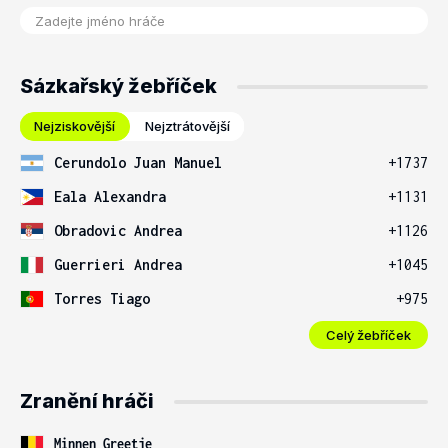
Sázkařský žebříček
Nejziskovější
Nejztrátovější
Cerundolo Juan Manuel
+1737
Eala Alexandra
+1131
Obradovic Andrea
+1126
Guerrieri Andrea
+1045
Torres Tiago
+975
Celý žebříček
Zranění hráči
Minnen Greetje