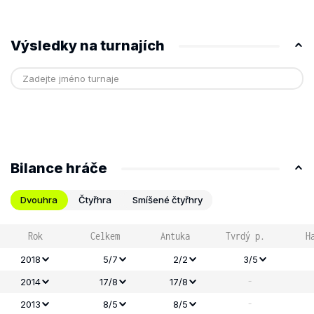
Výsledky na turnajích
Bilance hráče
Dvouhra
Čtyřhra
Smíšené čtyřhry
Rok
Celkem
Antuka
Tvrdý p.
H
2018
5/7
2/2
3/5
-
2014
17/8
17/8
-
2013
8/5
8/5