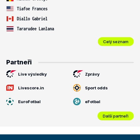
Tiafoe Frances
Diallo Gabriel
Tararudee Lanlana
Celý seznam
Partneři
Live výsledky
Zprávy
Livescore.in
Sport odds
EuroFotbal
eFotbal
Další partneři