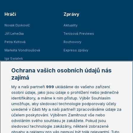
Hráči
Zprávy
Novak Djokovič
Aktuality
Jiří Lehečka
Tenisová Previews
Petra Kvitová
Rozhovory
Markéta Vondroušová
Express zprávy
Iga Swiatek
Marie Bouzková
Ochrana vašich osobních údajů nás
Žebříčky
Kalendář turnajů
zajímá
My a naši partneři
999
ukládáme do vašeho zařízení
Žebříček ATP (muži)
Australian Open
osobní údaje, jako jsou údaje o prohlížení nebo jedinečné
Žebříček WTA (ženy)
French Open
identifikátory, a máme k nim přístup. Výběr Souhlasím
umožňuje, aby sledovací technologie podporovaly účely
Sázkařský žebříček
Wimbledon
uvedené v části My a naši partneři zpracováváme údaje za
US Open
účelem poskytování. Výběrem Zamítnout vše nebo
odvoláním svého souhlasu je zakážete. Pokud jsou
Turnaj mistrů
sledovací technologie zakázány, některé zobrazené
Turnaj mistryň
obsahy a reklamy pro vás nemusí být tolik relevantní. Tuto