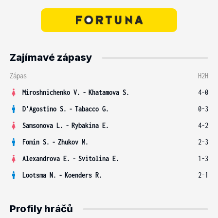
Zajímavé zápasy
Zápas
H2H
Miroshnichenko V.
-
Khatamova S.
4-0
D'Agostino S.
-
Tabacco G.
0-3
Samsonova L.
-
Rybakina E.
4-2
Fomin S.
-
Zhukov M.
2-3
Alexandrova E.
-
Svitolina E.
1-3
Lootsma N.
-
Koenders R.
2-1
Profily hráčů