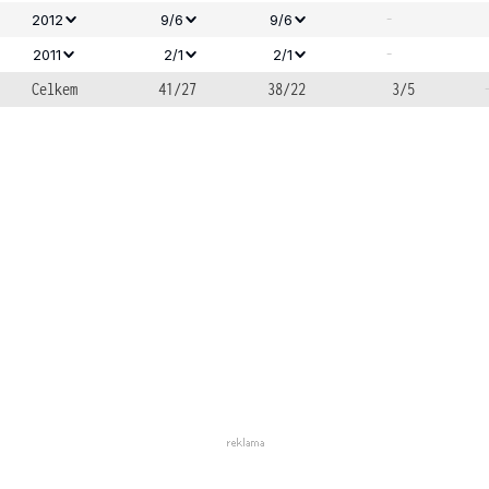
-
2012
9/6
9/6
-
2011
2/1
2/1
Celkem
41/27
38/22
3/5