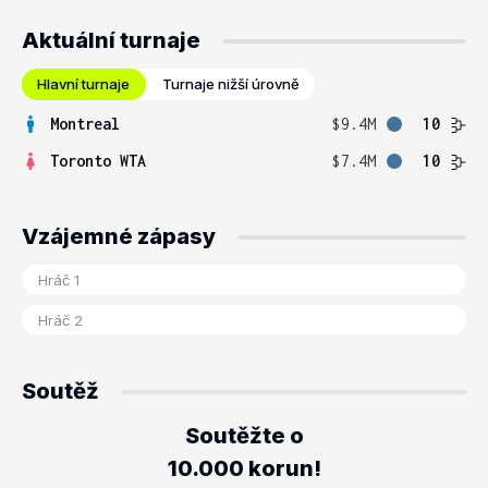
Aktuální turnaje
Hlavní turnaje
Turnaje nižší úrovně
Montreal
$9.4M
10
Toronto WTA
$7.4M
10
Vzájemné zápasy
Soutěž
Soutěžte o
10.000 korun!