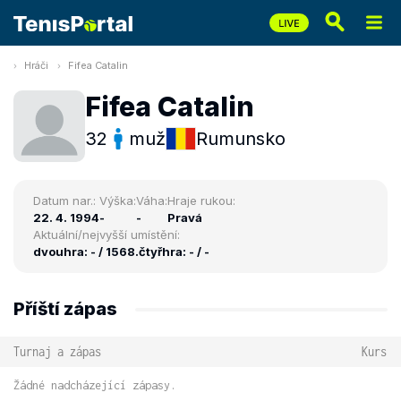
Hráči
Fifea Catalin
Fifea Catalin
32
muž
Rumunsko
Datum nar.:
Výška:
Váha:
Hraje rukou:
22. 4. 1994
-
-
Pravá
Aktuální/nejvyšší umístění:
dvouhra: - / 1568.
čtyřhra: - / -
Příští zápas
Turnaj a zápas
Kurs
Žádné nadcházející zápasy.