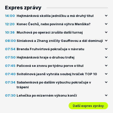
Expres zprávy
14:00
Hejtmánková skolila jedničku a má druhý titul
12:20
Konec Čechů, nebo povinná výhra Menšíka?
10:36
Muchová po operaci zrušila další turnaj
08:00
Siniaková a Zhang zničily Gauffovou a dál dominují
07:54
Brenda Fruhvirtová pokračuje v návratu
07:50
Hejtmánková hraje o druhou trofej
07:45
Palicová se znovu po týdnu porve o titul
07:40
Svitolinová jasně vyhrála souboj hráček TOP 10
07:34
Sabalenková po dalším výbuchu pokračuje v
trápení
07:30
Lehečka po mizerném výkonu končí
Další expres zprávy