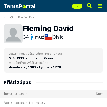
Hráči
Fleming David
Fleming David
34
muž
Chile
Datum nar.:
Výška:
Váha:
Hraje rukou:
5. 4. 1992
-
-
Pravá
Aktuální/nejvyšší umístění:
dvouhra: - / 1082.
čtyřhra: - / 776.
Příští zápas
Turnaj a zápas
Kurs
Žádné nadcházející zápasy.