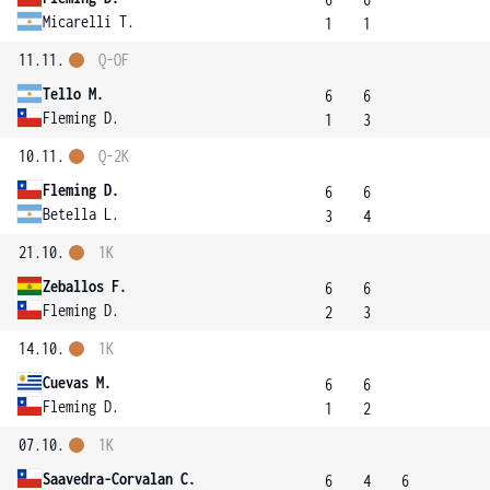
Micarelli T.
1
1
11.11.
Q-OF
Tello M.
6
6
Fleming D.
1
3
10.11.
Q-2K
Fleming D.
6
6
Betella L.
3
4
21.10.
1K
Zeballos F.
6
6
Fleming D.
2
3
14.10.
1K
Cuevas M.
6
6
Fleming D.
1
2
07.10.
1K
Saavedra-Corvalan C.
6
4
6