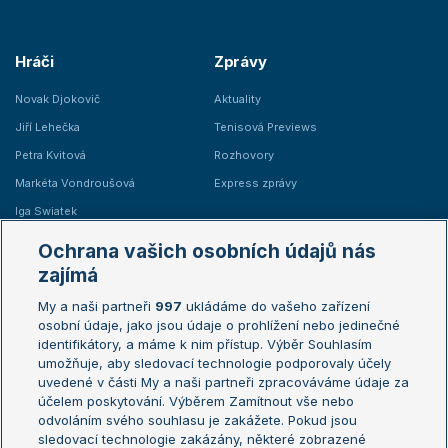
Hráči
Zprávy
Novak Djokovič
Aktuality
Jiří Lehečka
Tenisová Previews
Petra Kvitová
Rozhovory
Markéta Vondroušová
Express zprávy
Iga Swiatek
Marie Bouzková
Ochrana vašich osobních údajů nás
Žebříčky
Kalendář turnajů
zajímá
My a naši partneři
997
ukládáme do vašeho zařízení
Žebříček ATP (muži)
Australian Open
osobní údaje, jako jsou údaje o prohlížení nebo jedinečné
Žebříček WTA (ženy)
French Open
identifikátory, a máme k nim přístup. Výběr Souhlasím
umožňuje, aby sledovací technologie podporovaly účely
Sázkařský žebříček
Wimbledon
uvedené v části My a naši partneři zpracováváme údaje za
US Open
účelem poskytování. Výběrem Zamítnout vše nebo
odvoláním svého souhlasu je zakážete. Pokud jsou
Turnaj mistrů
sledovací technologie zakázány, některé zobrazené
Turnaj mistryň