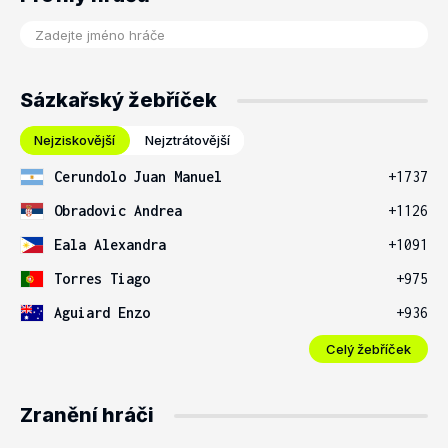
Sázkařský žebříček
Nejziskovější
Nejztrátovější
Cerundolo Juan Manuel
+1737
Obradovic Andrea
+1126
Eala Alexandra
+1091
Torres Tiago
+975
Aguiard Enzo
+936
Celý žebříček
Zranění hráči