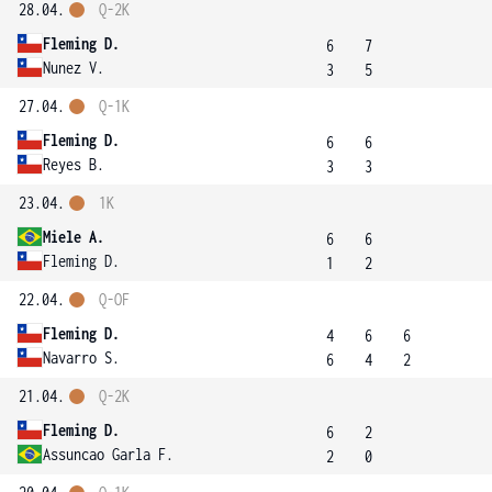
28.04.
Q-2K
Fleming D.
6
7
Nunez V.
3
5
27.04.
Q-1K
Fleming D.
6
6
Reyes B.
3
3
23.04.
1K
Miele A.
6
6
Fleming D.
1
2
22.04.
Q-OF
Fleming D.
4
6
6
Navarro S.
6
4
2
21.04.
Q-2K
Fleming D.
6
2
Assuncao Garla F.
2
0