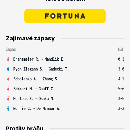
Zajímavé zápasy
Zápas
H2H
Brantmeier R.
-
Mandlik E.
0-3
Ryan Ziegann S.
-
Gadecki T.
3-0
Sabalenka A.
-
Zhang S.
4-1
Sakkari M.
-
Gauff C.
5-6
Mertens E.
-
Osaka N.
3-5
Norrie C.
-
De Minaur A.
3-3
Profily hráčů