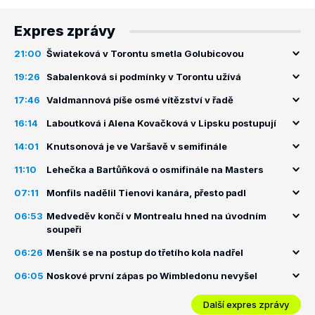
Expres zprávy
21:00
Šwiateková v Torontu smetla Golubicovou
19:26
Sabalenková si podmínky v Torontu užívá
17:46
Valdmannová píše osmé vítězství v řadě
16:14
Laboutková i Alena Kovačková v Lipsku postupují
14:01
Knutsonová je ve Varšavě v semifinále
11:10
Lehečka a Bartůňková o osmifinále na Masters
07:11
Monfils nadělil Tienovi kanára, přesto padl
06:53
Medveděv končí v Montrealu hned na úvodním
soupeři
06:26
Menšík se na postup do třetího kola nadřel
06:05
Noskové první zápas po Wimbledonu nevyšel
Další expres zprávy