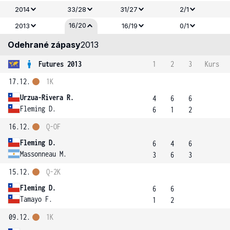
2014
33/28
31/27
2/1
16/20
2013
16/19
0/1
Odehrané zápasy
2013
Futures 2013
1
2
3
Kurs
17.12.
1K
Urzua-Rivera R.
4
6
6
Fleming D.
6
1
2
16.12.
Q-OF
Fleming D.
6
4
6
Massonneau M.
3
6
3
15.12.
Q-2K
Fleming D.
6
6
Tamayo F.
1
2
09.12.
1K