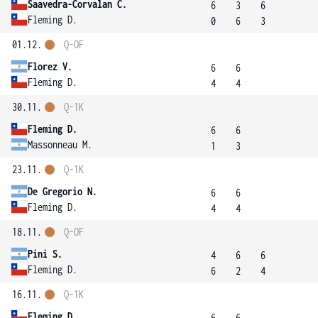
Saavedra-Corvalan C.
6
3
6
Fleming D.
0
6
3
01.12.
Q-OF
Florez V.
6
6
Fleming D.
4
4
30.11.
Q-1K
Fleming D.
6
6
Massonneau M.
1
3
23.11.
Q-1K
De Gregorio N.
6
6
Fleming D.
4
4
18.11.
Q-OF
Pini S.
4
6
6
Fleming D.
6
2
4
16.11.
Q-1K
Fleming D.
6
6