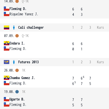
14.09.
Q-1K
Fleming D.
6
6
Riquelme Yanez J.
4
3
Cali challenger
1
2
3
Kurs
07.09.
Q-1K
Endara I.
6
6
Fleming D.
0
1
Futures 2013
1
2
3
Kurs
26.08.
1K
6
Chamba Gomez J.
7
6
7
5
Fleming D.
6
7
5
19.08.
1K
Ugarte B.
7
7
Fleming D.
5
5