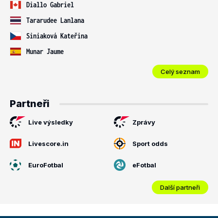
Diallo Gabriel
Tararudee Lanlana
Siniaková Kateřina
Munar Jaume
Celý seznam
Partneři
Live výsledky
Zprávy
Livescore.in
Sport odds
EuroFotbal
eFotbal
Další partneři