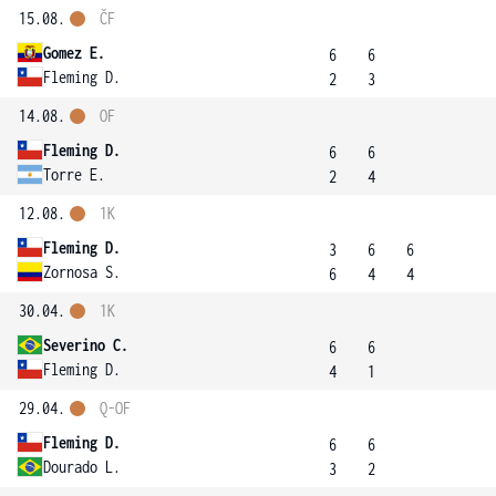
15.08.
ČF
Gomez E.
6
6
Fleming D.
2
3
14.08.
OF
Fleming D.
6
6
Torre E.
2
4
12.08.
1K
Fleming D.
3
6
6
Zornosa S.
6
4
4
30.04.
1K
Severino C.
6
6
Fleming D.
4
1
29.04.
Q-OF
Fleming D.
6
6
Dourado L.
3
2