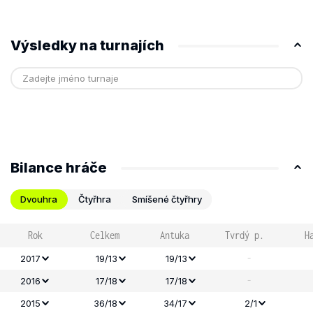
Výsledky na turnajích
Bilance hráče
Dvouhra
Čtyřhra
Smíšené čtyřhry
Rok
Celkem
Antuka
Tvrdý p.
H
-
2017
19/13
19/13
-
2016
17/18
17/18
2015
36/18
34/17
2/1