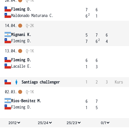
20.04.
Q-1K
Fleming D.
7
6
2
Maldonado Maturana C.
6
1
14.04.
Q-2K
Mignani K.
5
7
6
2
Fleming D.
7
6
4
13.04.
Q-1K
Fleming D.
6
6
Lacalle E.
1
3
Santiago challenger
1
2
3
Kurs
02.03.
Q-1K
Rios-Benitez M.
6
7
Fleming D.
1
5
2012
25/24
25/23
0/1