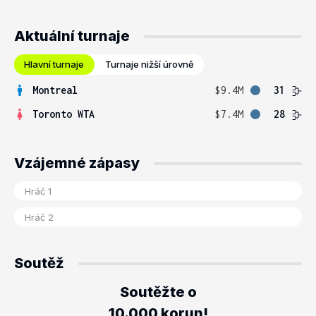
Aktuální turnaje
Hlavní turnaje
Turnaje nižší úrovně
Montreal
$9.4M
31
Toronto WTA
$7.4M
28
Vzájemné zápasy
Soutěž
Soutěžte o
10.000 korun!