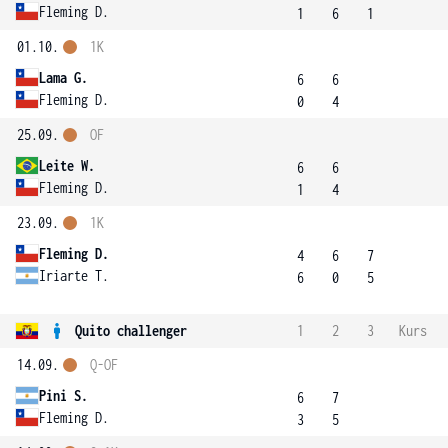
Fleming D.
1
6
1
01.10.
1K
Lama G.
6
6
Fleming D.
0
4
25.09.
OF
Leite W.
6
6
Fleming D.
1
4
23.09.
1K
Fleming D.
4
6
7
Iriarte T.
6
0
5
Quito challenger
1
2
3
Kurs
14.09.
Q-OF
Pini S.
6
7
Fleming D.
3
5