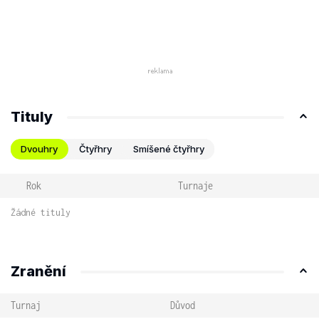
Tituly
Dvouhry
Čtyřhry
Smíšené čtyřhry
Rok
Turnaje
Žádné tituly
Zranění
Turnaj
Důvod