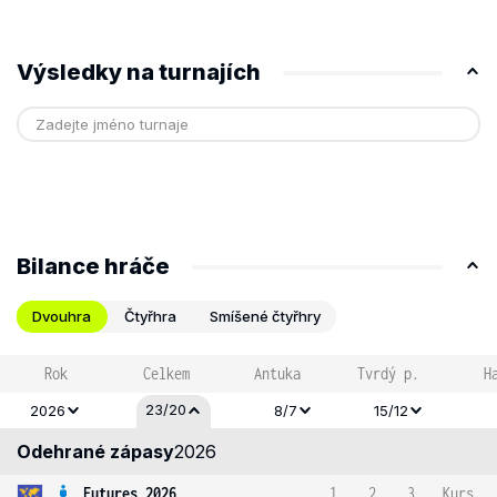
Výsledky na turnajích
Bilance hráče
Dvouhra
Čtyřhra
Smíšené čtyřhry
Rok
Celkem
Antuka
Tvrdý p.
H
23/20
2026
8/7
15/12
Odehrané zápasy
2026
Futures 2026
1
2
3
Kurs