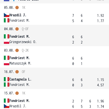
05.08.
1K
Hrazdil J.
7
6
1.92
Fondriest M.
5
4
1.77
04.08.
Q-OF
Fondriest M.
6
6
Grzegorzewski O.
2
2
03.08.
Q-2K
Fondriest M.
6
6
Matuszczyk M.
0
1
16.07.
OF
Castagnola L.
6
6
1.15
Fondriest M.
0
3
4.57
15.07.
1K
Fondriest M.
2
7
6
1.96
Hrazdil J.
6
5
3
1.74