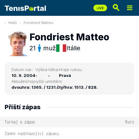
Hráči
Fondriest Matteo
Fondriest Matteo
21
muž
Itálie
Datum nar.:
Výška:
Váha:
Hraje rukou:
10. 9. 2004
-
-
Pravá
Aktuální/nejvyšší umístění:
dvouhra: 1365. / 1231.
čtyřhra: 1513. / 828.
Příští zápas
Turnaj a zápas
Kurs
Žádné nadcházející zápasy.