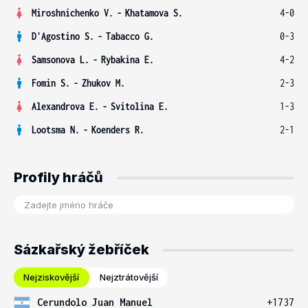
Miroshnichenko V.
-
Khatamova S.
4-0
D'Agostino S.
-
Tabacco G.
0-3
Samsonova L.
-
Rybakina E.
4-2
Fomin S.
-
Zhukov M.
2-3
Alexandrova E.
-
Svitolina E.
1-3
Lootsma N.
-
Koenders R.
2-1
Profily hráčů
Sázkařský žebříček
Nejziskovější
Nejztrátovější
Cerundolo Juan Manuel
+1737