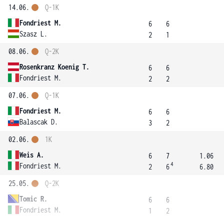
14.06.
Q-1K
Fondriest M.
6
6
Szasz L.
2
1
08.06.
Q-2K
Rosenkranz Koenig T.
6
6
Fondriest M.
2
2
07.06.
Q-1K
Fondriest M.
6
6
Balascak D.
3
2
02.06.
1K
Weis A.
6
7
1.06
4
Fondriest M.
2
6
6.80
25.05.
Q-2K
Tomic R.
6
6
Fondriest M.
1
2