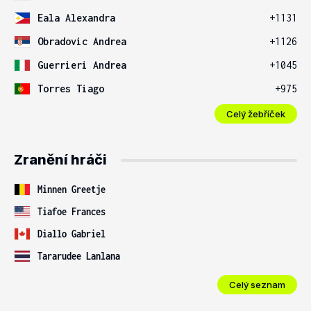
Eala Alexandra
+1131
Obradovic Andrea
+1126
Guerrieri Andrea
+1045
Torres Tiago
+975
Celý žebříček
Zranění hráči
Minnen Greetje
Tiafoe Frances
Diallo Gabriel
Tararudee Lanlana
Celý seznam