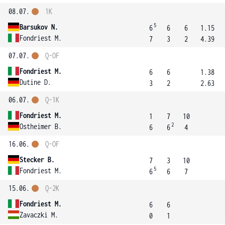
08.07.
1K
5
Barsukov N.
6
6
6
1.15
Fondriest M.
7
3
2
4.39
07.07.
Q-OF
Fondriest M.
6
6
1.38
Dutine D.
3
2
2.63
06.07.
Q-1K
Fondriest M.
1
7
10
2
Ostheimer B.
6
6
4
16.06.
Q-OF
Stecker B.
7
3
10
5
Fondriest M.
6
6
7
15.06.
Q-2K
Fondriest M.
6
6
Zavaczki M.
0
1