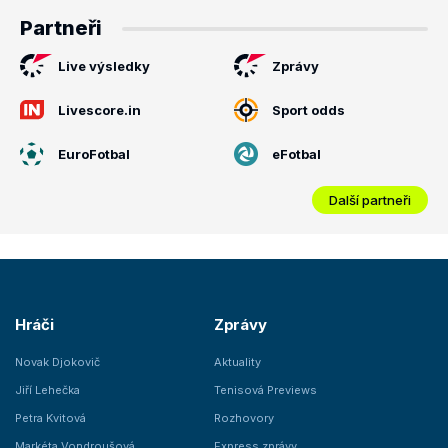
Partneři
Live výsledky
Zprávy
Livescore.in
Sport odds
EuroFotbal
eFotbal
Další partneři
Hráči
Zprávy
Novak Djokovič
Aktuality
Jiří Lehečka
Tenisová Previews
Petra Kvitová
Rozhovory
Markéta Vondroušová
Express zprávy