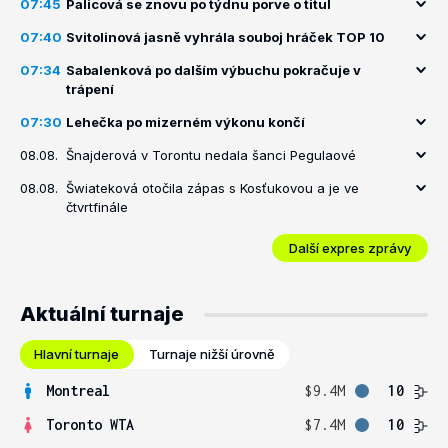
07:45
Palicová se znovu po týdnu porve o titul
07:40
Svitolinová jasně vyhrála souboj hráček TOP 10
07:34
Sabalenková po dalším výbuchu pokračuje v
trápení
07:30
Lehečka po mizerném výkonu končí
08.08.
Šnajderová v Torontu nedala šanci Pegulaové
08.08.
Šwiateková otočila zápas s Kosťukovou a je ve
čtvrtfinále
Další expres zprávy
Aktuální turnaje
Hlavní turnaje
Turnaje nižší úrovně
Montreal
$9.4M
10
Toronto WTA
$7.4M
10