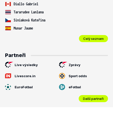
Diallo Gabriel
Tararudee Lanlana
Siniaková Kateřina
Munar Jaume
Celý seznam
Partneři
Live výsledky
Zprávy
Livescore.in
Sport odds
EuroFotbal
eFotbal
Další partneři