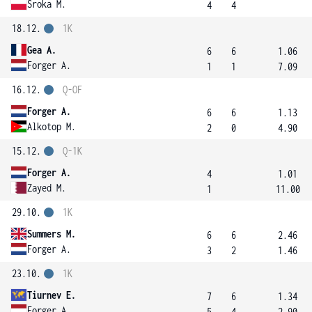
Sroka M.
4
4
18.12.
1K
Gea A.
6
6
1.06
Forger A.
1
1
7.09
16.12.
Q-OF
Forger A.
6
6
1.13
Alkotop M.
2
0
4.90
15.12.
Q-1K
Forger A.
4
1.01
Zayed M.
1
11.00
29.10.
1K
Summers M.
6
6
2.46
Forger A.
3
2
1.46
23.10.
1K
Tiurnev E.
7
6
1.34
Forger A.
5
4
2.90