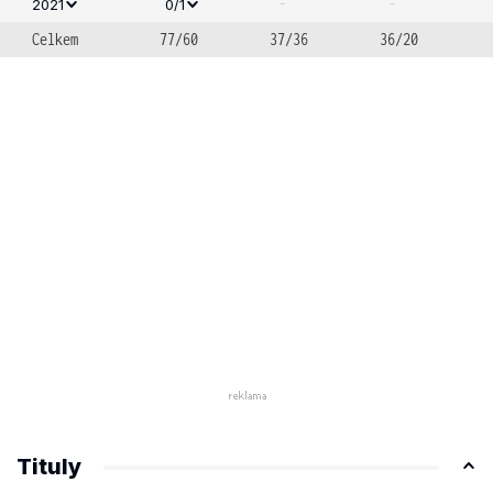
-
-
2021
0/1
Celkem
77/60
37/36
36/20
Tituly