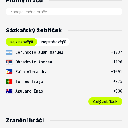
Profily hráčů
Sázkařský žebříček
Nejziskovější
Nejztrátovější
Cerundolo Juan Manuel
+1737
Obradovic Andrea
+1126
Eala Alexandra
+1091
Torres Tiago
+975
Aguiard Enzo
+936
Celý žebříček
Zranění hráči