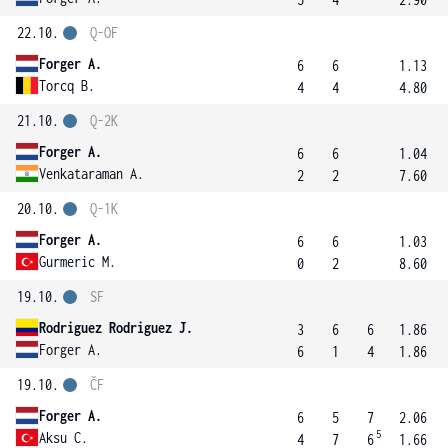
22.10.
Q-OF
Forger A.
6
6
1.13
Torcq B.
4
4
4.80
21.10.
Q-2K
Forger A.
6
6
1.04
Venkataraman A.
2
2
7.60
20.10.
Q-1K
Forger A.
6
6
1.03
Gurmeric M.
0
2
8.60
19.10.
SF
Rodriguez Rodriguez J.
3
6
6
1.86
Forger A.
6
1
4
1.86
19.10.
ČF
Forger A.
6
5
7
2.06
5
Aksu C.
4
7
6
1.66