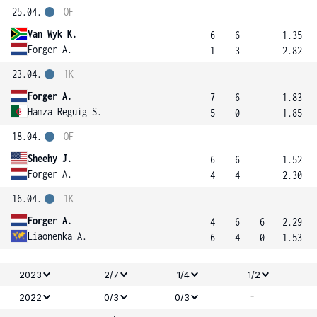
25.04.
OF
Van Wyk K.
6
6
1.35
Forger A.
1
3
2.82
23.04.
1K
Forger A.
7
6
1.83
Hamza Reguig S.
5
0
1.85
18.04.
OF
Sheehy J.
6
6
1.52
Forger A.
4
4
2.30
16.04.
1K
Forger A.
4
6
6
2.29
Liaonenka A.
6
4
0
1.53
2023
2/7
1/4
1/2
-
2022
0/3
0/3