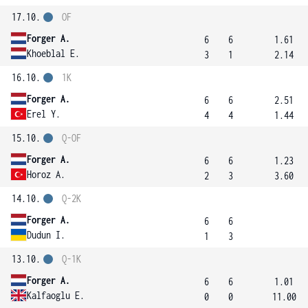
17.10.
OF
Forger A.
6
6
1.61
Khoeblal E.
3
1
2.14
16.10.
1K
Forger A.
6
6
2.51
Erel Y.
4
4
1.44
15.10.
Q-OF
Forger A.
6
6
1.23
Horoz A.
2
3
3.60
14.10.
Q-2K
Forger A.
6
6
Dudun I.
1
3
13.10.
Q-1K
Forger A.
6
6
1.01
Kalfaoglu E.
0
0
11.00