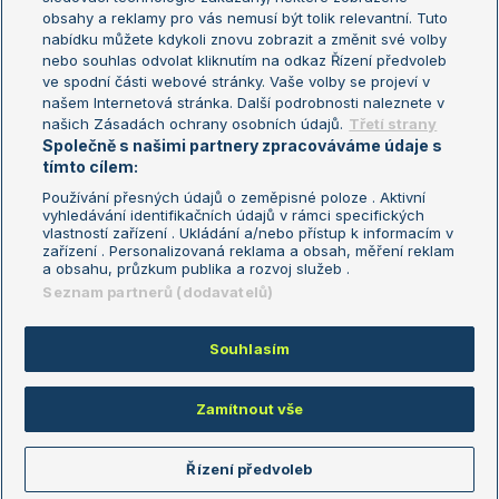
Turnaj mistryň
obsahy a reklamy pro vás nemusí být tolik relevantní. Tuto
Aktualní trendy
nabídku můžete kdykoli znovu zobrazit a změnit své volby
nebo souhlas odvolat kliknutím na odkaz Řízení předvoleb
ve spodní části webové stránky. Vaše volby se projeví v
Fotbalové přestupy
našem Internetová stránka. Další podrobnosti naleznete v
Livesport Daily
našich Zásadách ochrany osobních údajů.
Třetí strany
Společně s našimi partnery zpracováváme údaje s
LS Prague Open
tímto cílem:
Používání přesných údajů o zeměpisné poloze . Aktivní
vyhledávání identifikačních údajů v rámci specifických
vlastností zařízení . Ukládání a/nebo přístup k informacím v
Podmínky užití
Nastavení soukromí
zařízení . Personalizovaná reklama a obsah, měření reklam
GDPR a žurnalistika
Reklama
a obsahu, průzkum publika a rozvoj služeb .
Informace o zpracování osobních
Kontakt
Seznam partnerů (dodavatelů)
údajů
Tiráž
Souhlasím
Copyright © 2008-2026 TenisPortal.cz. Využíváme zpravodajství ČTK.
Zamítnout vše
Řízení předvoleb