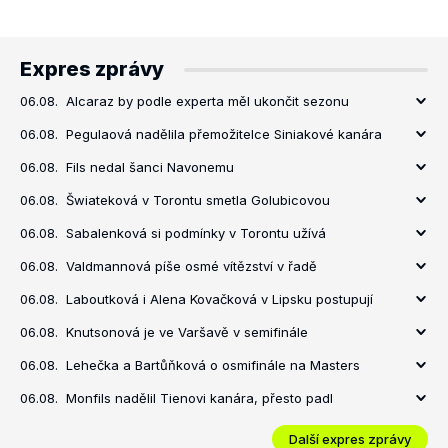
Expres zprávy
06.08.
Alcaraz by podle experta měl ukončit sezonu
06.08.
Pegulaová nadělila přemožitelce Siniakové kanára
06.08.
Fils nedal šanci Navonemu
06.08.
Šwiateková v Torontu smetla Golubicovou
06.08.
Sabalenková si podmínky v Torontu užívá
06.08.
Valdmannová píše osmé vítězství v řadě
06.08.
Laboutková i Alena Kovačková v Lipsku postupují
06.08.
Knutsonová je ve Varšavě v semifinále
06.08.
Lehečka a Bartůňková o osmifinále na Masters
06.08.
Monfils nadělil Tienovi kanára, přesto padl
Další expres zprávy