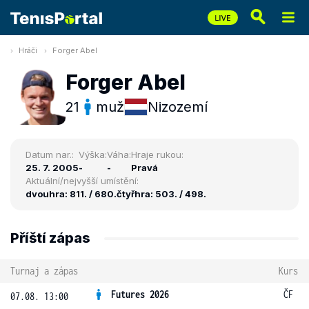
Hráči
Forger Abel
Forger Abel
21
muž
Nizozemí
Datum nar.:
Výška:
Váha:
Hraje rukou:
25. 7. 2005
-
-
Pravá
Aktuální/nejvyšší umístění:
dvouhra: 811. / 680.
čtyřhra: 503. / 498.
Příští zápas
Turnaj a zápas
Kurs
Futures 2026
ČF
07.08. 13:00