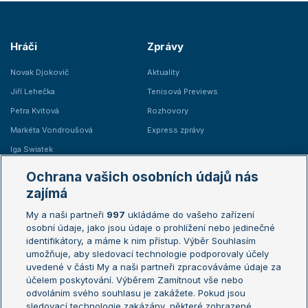
Hráči
Zprávy
Novak Djokovič
Aktuality
Jiří Lehečka
Tenisová Previews
Petra Kvitová
Rozhovory
Markéta Vondroušová
Express zprávy
Iga Swiatek
Marie Bouzková
Ochrana vašich osobních údajů nás
Žebříčky
Kalendář turnajů
zajímá
My a naši partneři
997
ukládáme do vašeho zařízení
Žebříček ATP (muži)
Australian Open
osobní údaje, jako jsou údaje o prohlížení nebo jedinečné
Žebříček WTA (ženy)
French Open
identifikátory, a máme k nim přístup. Výběr Souhlasím
umožňuje, aby sledovací technologie podporovaly účely
Sázkařský žebříček
Wimbledon
uvedené v části My a naši partneři zpracováváme údaje za
US Open
účelem poskytování. Výběrem Zamítnout vše nebo
odvoláním svého souhlasu je zakážete. Pokud jsou
Turnaj mistrů
sledovací technologie zakázány, některé zobrazené