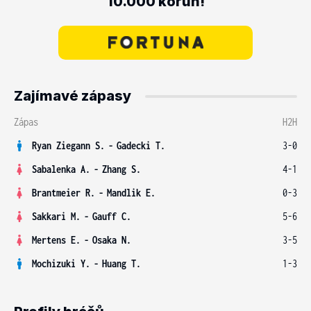
10.000 korun!
Zajímavé zápasy
Zápas
H2H
Ryan Ziegann S.
-
Gadecki T.
3-0
Sabalenka A.
-
Zhang S.
4-1
Brantmeier R.
-
Mandlik E.
0-3
Sakkari M.
-
Gauff C.
5-6
Mertens E.
-
Osaka N.
3-5
Mochizuki Y.
-
Huang T.
1-3