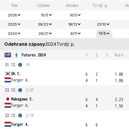
Rok
Celkem
Antuka
Tvrdý p.
H
-
2026
10/5
10/5
2025
39/23
18/13
21/10
14/8
2024
26/21
8/11
Odehrané zápasy
2024
Tvrdý p.
Futures 2024
1
2
3
Kurs
31.12.
1K
Oh C.
6
2
1.80
Forger A.
4
1
1.88
23.12.
Q-OF
Nakagawa S.
6
4
2.23
Forger A.
4
1
1.56
22.12.
Q-1K
Forger A.
6
6