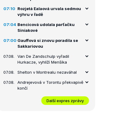
07:10
Rozjetá Ealaová urvala sedmou
výhru v řadě
07:04
Bencicová udolala parťačku
Siniakové
07:00
Gauffová si znovu poradila se
Sakkariovou
07.08.
Van De Zandschulp vyřadil
Hurkacze, vyhlíží Menšíka
07.08.
Shelton v Montrealu nezaváhal
07.08.
Andrejevová v Torontu překvapivě
končí
Další expres zprávy