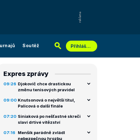
urnajů
Soutěž
Přihlášení
Expres zprávy
09:26
Djokovič chce drastickou
změnu tenisových pravidel
09:00
Knutsonová o největší titul,
Palicová o další finále
07:20
Siniaková po nešťastné skreči
slaví drtivé vítězství
07:16
Menšík parádně zvládl
nebezpečnou hrozbu