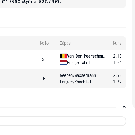
811. / 680.
čtyřhra: 503. / 498.
Kolo
Zápas
Kurs
Van Der Meerschen Martin
2.13
SF
Forger Abel
1.64
Geenen
/
Wassermann
2.93
F
Forger
/
Khoeblal
1.32