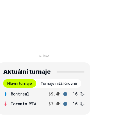
Aktuální turnaje
Hlavní turnaje
Turnaje nižší úrovně
Montreal
$9.4M
16
Toronto WTA
$7.4M
16