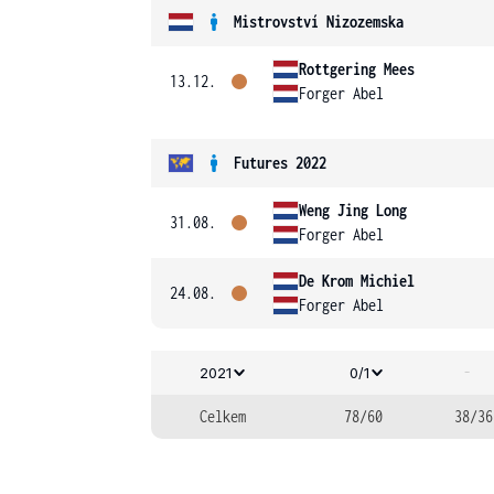
Mistrovství Nizozemska
Rottgering Mees
13.12.
Forger Abel
Futures 2022
Weng Jing Long
31.08.
Forger Abel
De Krom Michiel
24.08.
Forger Abel
-
2021
0/1
Celkem
78/60
38/36