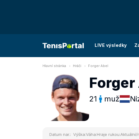
LIVE výsledky
Z
Hlavní stránka
Hráči
Forger Abel
Forger
21
muž
Ni
Datum nar.:
Výška:
Váha:
Hraje rukou:
Aktuální/