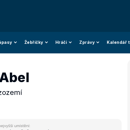
ápasy
Žebříčky
Hráči
Zprávy
Kalendář t
 Abel
zozemí
nejvyšší umístění: