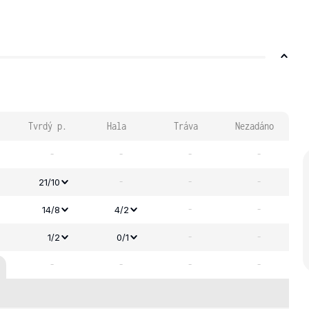
Tvrdý p.
Hala
Tráva
Nezadáno
-
-
-
-
-
-
-
21/10
-
-
14/8
4/2
-
-
1/2
0/1
-
-
-
-