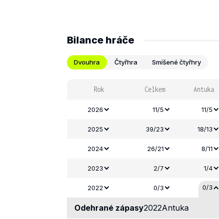
Bilance hráče
Dvouhra
Čtyřhra
Smíšené čtyřhry
Rok
Celkem
Antuka
2026
11/5
11/5
2025
39/23
18/13
2024
26/21
8/11
2023
2/7
1/4
0/3
2022
0/3
Odehrané zápasy
2022
Antuka