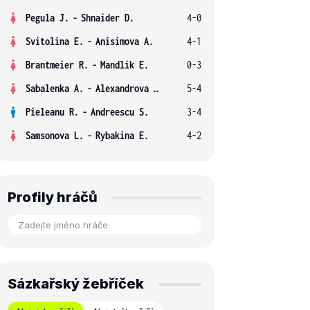
Pegula J.
-
Shnaider D.
4-0
Svitolina E.
-
Anisimova A.
4-1
Brantmeier R.
-
Mandlik E.
0-3
Sabalenka A.
-
Alexandrova E.
5-4
Pieleanu R.
-
Andreescu S.
3-4
Samsonova L.
-
Rybakina E.
4-2
Profily hráčů
Sázkařský žebříček