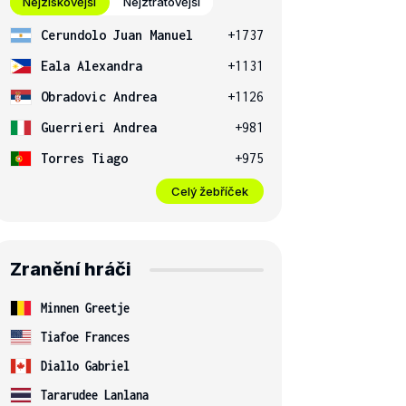
Nejziskovější
Nejztrátovější
Cerundolo Juan Manuel
+1737
Eala Alexandra
+1131
Obradovic Andrea
+1126
Guerrieri Andrea
+981
Torres Tiago
+975
Celý žebříček
Zranění hráči
Minnen Greetje
Tiafoe Frances
Diallo Gabriel
Tararudee Lanlana