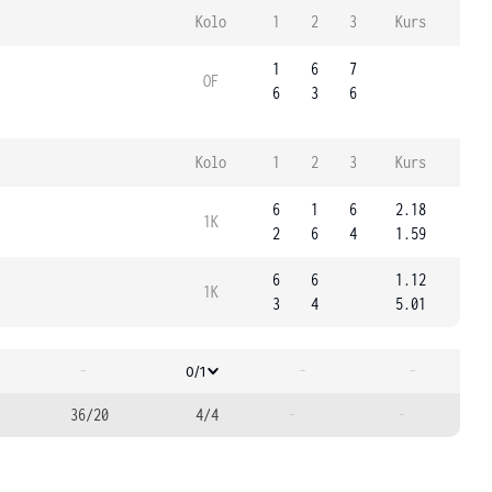
Kolo
1
2
3
Kurs
1
6
7
OF
6
3
6
Kolo
1
2
3
Kurs
6
1
6
2.18
1K
2
6
4
1.59
6
6
1.12
1K
3
4
5.01
-
-
-
0/1
36/20
4/4
-
-