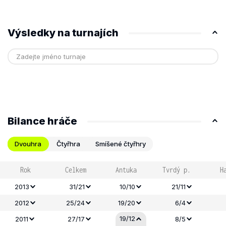
Výsledky na turnajích
Bilance hráče
Dvouhra
Čtyřhra
Smíšené čtyřhry
Rok
Celkem
Antuka
Tvrdý p.
H
2013
31/21
10/10
21/11
2012
25/24
19/20
6/4
19/12
2011
27/17
8/5