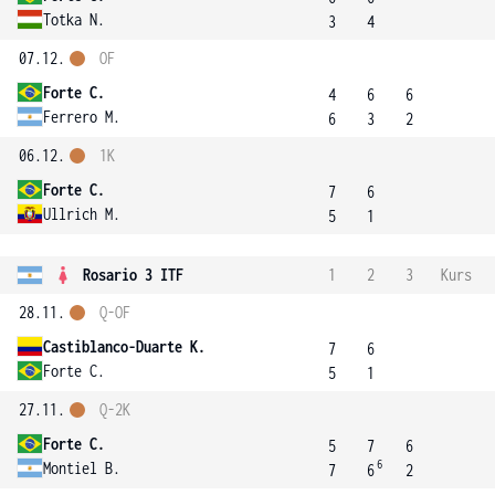
Totka N.
3
4
07.12.
OF
Forte C.
4
6
6
Ferrero M.
6
3
2
06.12.
1K
Forte C.
7
6
Ullrich M.
5
1
Rosario 3 ITF
1
2
3
Kurs
28.11.
Q-OF
Castiblanco-Duarte K.
7
6
Forte C.
5
1
27.11.
Q-2K
Forte C.
5
7
6
6
Montiel B.
7
6
2