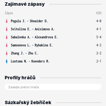
Zajímavé zápasy
Zápas
H2H
Pegula J.
-
Shnaider D.
4-0
Svitolina E.
-
Anisimova A.
4-1
Sabalenka A.
-
Alexandrova E.
5-4
Samsonova L.
-
Rybakina E.
4-2
Zhang J.
-
Zhu C.
2-2
Lootsma N.
-
Koenders R.
2-1
Profily hráčů
Sázkařský žebříček