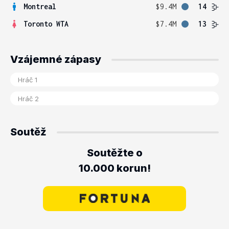
Montreal
$9.4M
14
Toronto WTA
$7.4M
13
Vzájemné zápasy
Soutěž
Soutěžte o
10.000 korun!