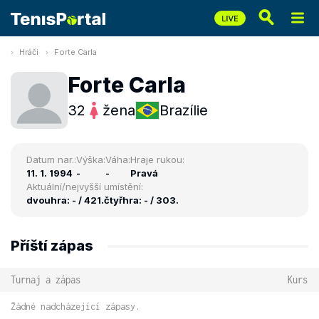
Hráči
Forte Carla
Forte Carla
32
žena
Brazílie
Datum nar.:
Výška:
Váha:
Hraje rukou:
11. 1. 1994
-
-
Pravá
Aktuální/nejvyšší umístění:
dvouhra: - / 421.
čtyřhra: - / 303.
Příští zápas
Turnaj a zápas
Kurs
Žádné nadcházející zápasy.