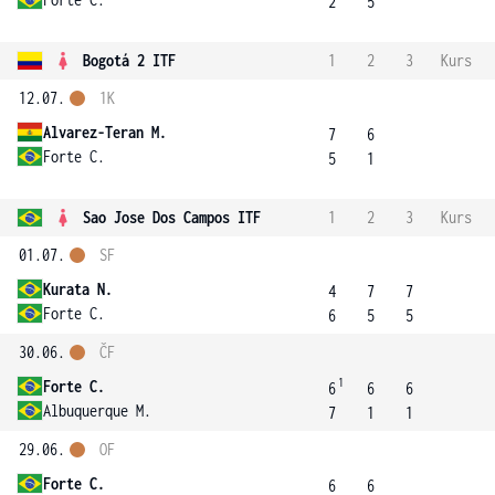
2
5
Bogotá 2 ITF
1
2
3
Kurs
12.07.
1K
Alvarez-Teran M.
7
6
Forte C.
5
1
Sao Jose Dos Campos ITF
1
2
3
Kurs
01.07.
SF
Kurata N.
4
7
7
Forte C.
6
5
5
30.06.
ČF
1
Forte C.
6
6
6
Albuquerque M.
7
1
1
29.06.
OF
Forte C.
6
6