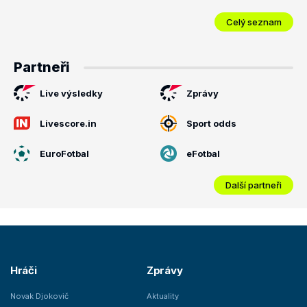
Celý seznam
Partneři
Live výsledky
Zprávy
Livescore.in
Sport odds
EuroFotbal
eFotbal
Další partneři
Hráči
Zprávy
Novak Djokovič
Aktuality