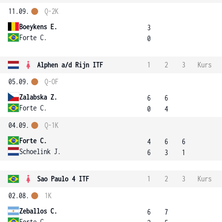
11.09.
Q-2K
Boeykens E.
3
Forte C.
0
Alphen a/d Rijn ITF
1
2
3
Kurs
05.09.
Q-OF
Zalabska Z.
6
6
Forte C.
0
4
04.09.
Q-1K
Forte C.
4
6
6
Schoelink J.
6
3
1
Sao Paulo 4 ITF
1
2
3
Kurs
02.08.
1K
Zeballos C.
6
7
Forte C.