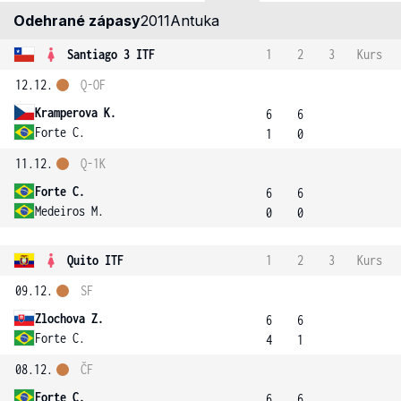
Odehrané zápasy
2011
Antuka
Santiago 3 ITF
1
2
3
Kurs
12.12.
Q-OF
Kramperova K.
6
6
Forte C.
1
0
11.12.
Q-1K
Forte C.
6
6
Medeiros M.
0
0
Quito ITF
1
2
3
Kurs
09.12.
SF
Zlochova Z.
6
6
Forte C.
4
1
08.12.
ČF
Forte C.
6
6