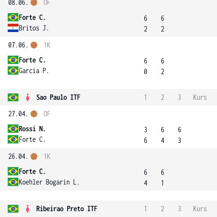
08.06.
OF
Forte C.
6
6
Britos J.
2
2
07.06.
1K
Forte C.
6
6
Garcia P.
0
2
Sao Paulo ITF
1
2
3
Kurs
27.04.
OF
Rossi N.
3
6
6
Forte C.
6
4
3
26.04.
1K
Forte C.
6
6
Koehler Bogarin L.
4
1
Ribeirao Preto ITF
1
2
3
Kurs