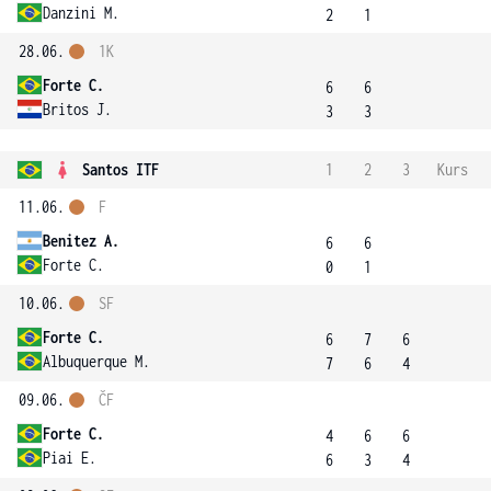
Danzini M.
2
1
28.06.
1K
Forte C.
6
6
Britos J.
3
3
Santos ITF
1
2
3
Kurs
11.06.
F
Benitez A.
6
6
Forte C.
0
1
10.06.
SF
Forte C.
6
7
6
Albuquerque M.
7
6
4
09.06.
ČF
Forte C.
4
6
6
Piai E.
6
3
4