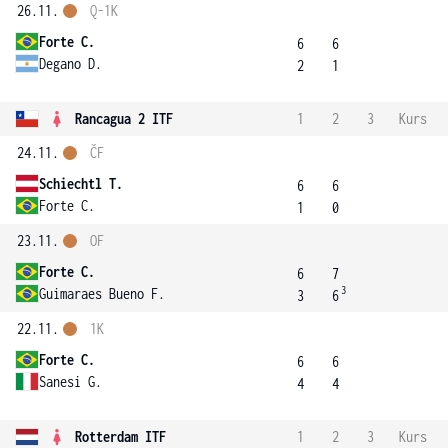
26.11.
Q-1K
Forte C.
6
6
Degano D.
2
1
Rancagua 2 ITF
1
2
3
Kurs
24.11.
ČF
Schiechtl T.
6
6
Forte C.
1
0
23.11.
OF
Forte C.
6
7
3
Guimaraes Bueno F.
3
6
22.11.
1K
Forte C.
6
6
Sanesi G.
4
4
Rotterdam ITF
1
2
3
Kurs