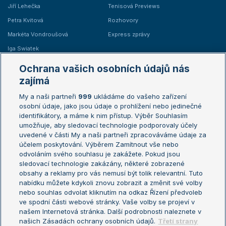
Jiří Lehečka
Tenisová Previews
Petra Kvitová
Rozhovory
Markéta Vondroušová
Express zprávy
Iga Swiatek
Marie Bouzková
Ochrana vašich osobních údajů nás
Žebříčky
Kalendář turnajů
zajímá
My a naši partneři
999
ukládáme do vašeho zařízení
Žebříček ATP (muži)
Australian Open
osobní údaje, jako jsou údaje o prohlížení nebo jedinečné
Žebříček WTA (ženy)
French Open
identifikátory, a máme k nim přístup. Výběr Souhlasím
umožňuje, aby sledovací technologie podporovaly účely
Sázkařský žebříček
Wimbledon
uvedené v části My a naši partneři zpracováváme údaje za
US Open
účelem poskytování. Výběrem Zamítnout vše nebo
odvoláním svého souhlasu je zakážete. Pokud jsou
Turnaj mistrů
sledovací technologie zakázány, některé zobrazené
Turnaj mistryň
obsahy a reklamy pro vás nemusí být tolik relevantní. Tuto
Aktualní trendy
nabídku můžete kdykoli znovu zobrazit a změnit své volby
nebo souhlas odvolat kliknutím na odkaz Řízení předvoleb
ve spodní části webové stránky. Vaše volby se projeví v
Fotbalové přestupy
našem Internetová stránka. Další podrobnosti naleznete v
Livesport Daily
našich Zásadách ochrany osobních údajů.
Třetí strany