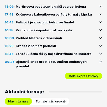
18:03
Martincová podstoupila další operaci kolena
17:43
Kučmová s Laboutkovou ovládly turnaj v Lipsku
16:49
Palicová je znovu po týdnu ve finále!
16:14
Knutsonová největší titul nezískala
16:00
Přehled Masters v Cincinnati
13:29
Krádež v přímém přenosu
12:45
Lehečku čeká těžký boj o čtvrtfinále na Masters
09:26
Djokovič chce drastickou změnu tenisových
pravidel
Další expres zprávy
Aktuální turnaje
Hlavní turnaje
Turnaje nižší úrovně