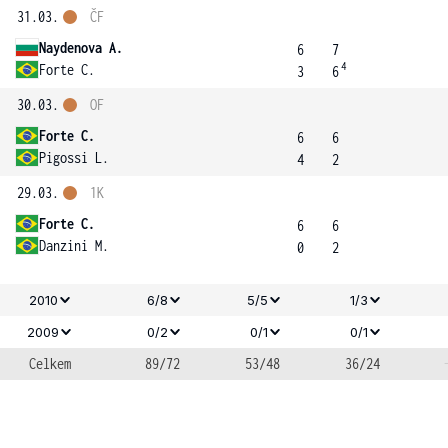
31.03.
ČF
Naydenova A.
6
7
4
Forte C.
3
6
30.03.
OF
Forte C.
6
6
Pigossi L.
4
2
29.03.
1K
Forte C.
6
6
Danzini M.
0
2
2010
6/8
5/5
1/3
2009
0/2
0/1
0/1
Celkem
89/72
53/48
36/24