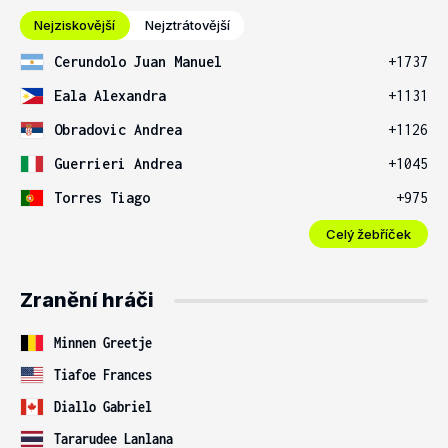
Nejziskovější
Nejztrátovější
Cerundolo Juan Manuel
+1737
Eala Alexandra
+1131
Obradovic Andrea
+1126
Guerrieri Andrea
+1045
Torres Tiago
+975
Celý žebříček
Zranění hráči
Minnen Greetje
Tiafoe Frances
Diallo Gabriel
Tararudee Lanlana