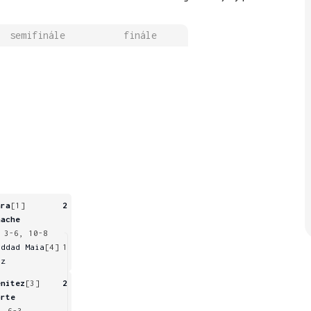
semifinále
finále
ara
[1]
2
nache
 3-6, 10-8
addad Maia
[4]
1
uz
enitez
[3]
2
orte
, 6-3