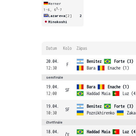
Werner
5
1-6, 6
-7
Lazareva
[2]
2
Minokoshi
Datum
Kolo
Zápas
20.04.
Benitez
/
Forte (3)
F
12:30
Bara
/
Enache (1)
semifinále
19.04.
Bara
/
Enache (1)
SF
12:00
Haddad Maia
/
Luz (4
19.04.
Benitez
/
Forte (3)
SF
10:30
Poznikhirenko
/
Zaka
čtvrtfinále
18.04.
Haddad Maia
/
Luz (4
ČF