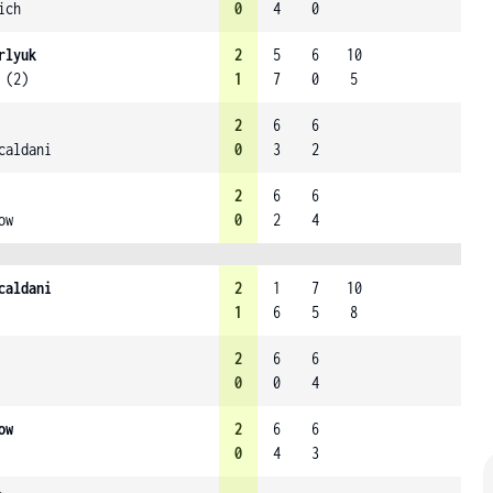
ich
0
4
0
rlyuk
2
5
6
10
 (2)
1
7
0
5
2
6
6
caldani
0
3
2
2
6
6
ow
0
2
4
caldani
2
1
7
10
1
6
5
8
2
6
6
0
0
4
ow
2
6
6
0
4
3