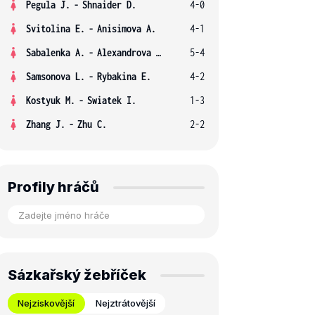
Pegula J.
-
Shnaider D.
4-0
Svitolina E.
-
Anisimova A.
4-1
Sabalenka A.
-
Alexandrova E.
5-4
Samsonova L.
-
Rybakina E.
4-2
Kostyuk M.
-
Swiatek I.
1-3
Zhang J.
-
Zhu C.
2-2
Profily hráčů
Sázkařský žebříček
Nejziskovější
Nejztrátovější