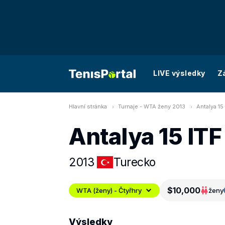
LIVE výsledky
Z
Hlavní stránka
Turnaje - WTA ženy 2013
Antalya 15 
Antalya 15 ITF
2013
Turecko
$10,000
WTA (ženy) - Čtyřhry
ženy
Výsledky