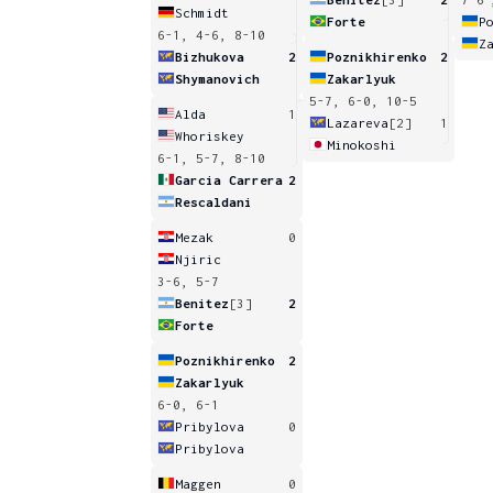
Schmidt
Forte
P
6-1, 4-6, 8-10
Z
Bizhukova
2
Poznikhirenko
2
Shymanovich
Zakarlyuk
5-7, 6-0, 10-5
Alda
1
Lazareva
[2]
1
Whoriskey
Minokoshi
6-1, 5-7, 8-10
Garcia Carrera
2
Rescaldani
Mezak
0
Njiric
3-6, 5-7
Benitez
[3]
2
Forte
Poznikhirenko
2
Zakarlyuk
6-0, 6-1
Pribylova
0
Pribylova
Maggen
0