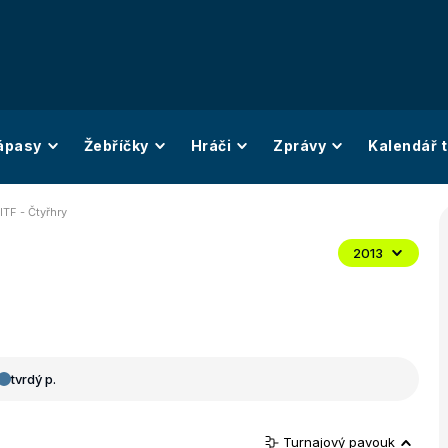
ápasy
Žebříčky
Hráči
Zprávy
Kalendář t
ITF - Čtyřhry
2013
tvrdý p.
Turnajový pavouk