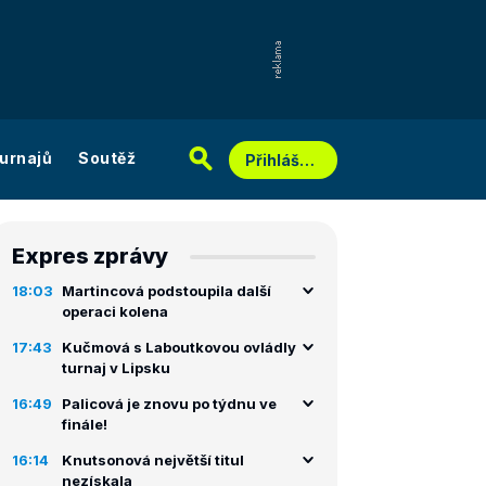
urnajů
Soutěž
Přihlášení
Expres zprávy
18:03
Martincová podstoupila další
operaci kolena
17:43
Kučmová s Laboutkovou ovládly
turnaj v Lipsku
16:49
Palicová je znovu po týdnu ve
finále!
16:14
Knutsonová největší titul
nezískala