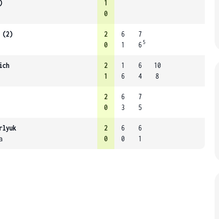
)
1
0
 (2)
2
6
7
5
0
1
6
ich
2
1
6
10
1
6
4
8
2
6
7
0
3
5
rlyuk
2
6
6
a
0
0
1