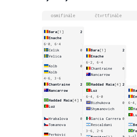
osmifinále
čtvrtfinále
Bara
[1]
2
Enache
6-0, 6-4
Celik
0
Bara
[1]
2
Velica
Enache
6-2, 6-4
Kolb
0
Chantraine
0
Kolb
Nancarrow
4-6, 3-6
Chantraine
2
Haddad Maia
[4]
2
Nancarrow
Luz
B
6-4, 6-0
E
Haddad Maia
[4]
1
Bizhukova
0
6-4,
Luz
Shymanovich
H
L
Hrabalova
0
Garcia Carrera
0
Tomanova
Rescaldani
B
3-6, 2-6
F
Perkovic
1
3
Benitez
[3]
2
7-6