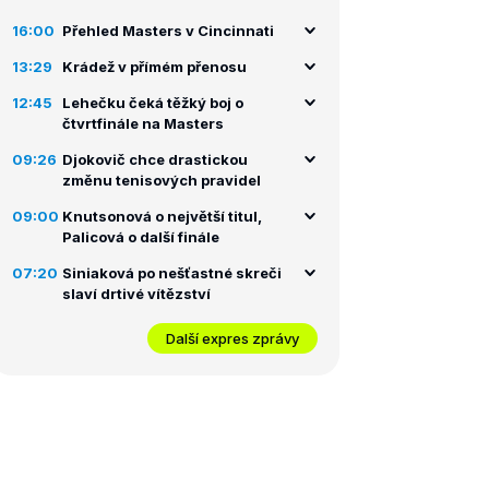
16:00
Přehled Masters v Cincinnati
13:29
Krádež v přímém přenosu
12:45
Lehečku čeká těžký boj o
čtvrtfinále na Masters
09:26
Djokovič chce drastickou
změnu tenisových pravidel
09:00
Knutsonová o největší titul,
Palicová o další finále
07:20
Siniaková po nešťastné skreči
slaví drtivé vítězství
Další expres zprávy