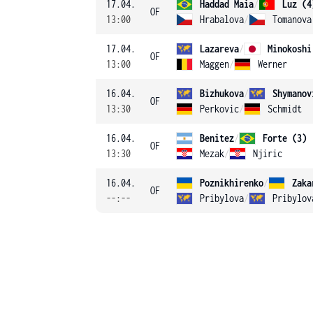
17.04.
Haddad Maia
/
Luz (4
OF
13:00
Hrabalova
/
Tomanova
17.04.
Lazareva
/
Minokoshi
OF
13:00
Maggen
/
Werner
16.04.
Bizhukova
/
Shymanov
OF
13:30
Perkovic
/
Schmidt
16.04.
Benitez
/
Forte (3)
OF
13:30
Mezak
/
Njiric
16.04.
Poznikhirenko
/
Zaka
OF
--:--
Pribylova
/
Pribylov