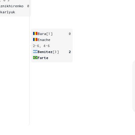
oznikhirenko
0
akarlyuk
Bara
[1]
0
Enache
2-6, 4-6
Benitez
[3]
2
Forte