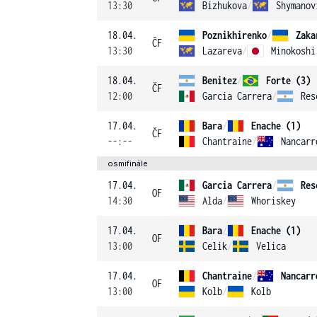
13:30
Bizhukova
/
Shymanov
18.04.
Poznikhirenko
/
Zaka
ČF
13:30
Lazareva
/
Minokoshi
18.04.
Benitez
/
Forte (3)
ČF
12:00
Garcia Carrera
/
Res
17.04.
Bara
/
Enache (1)
ČF
--:--
Chantraine
/
Nancarr
osmifinále
17.04.
Garcia Carrera
/
Res
OF
14:30
Alda
/
Whoriskey
17.04.
Bara
/
Enache (1)
OF
13:00
Celik
/
Velica
17.04.
Chantraine
/
Nancarr
OF
13:00
Kolb
/
Kolb