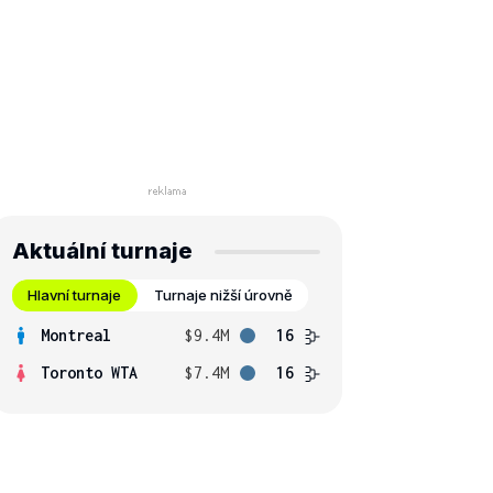
Aktuální turnaje
Hlavní turnaje
Turnaje nižší úrovně
Montreal
$9.4M
16
Toronto WTA
$7.4M
16