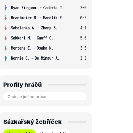
Ryan Ziegann S.
-
Gadecki T.
3-0
Brantmeier R.
-
Mandlik E.
0-3
Sabalenka A.
-
Zhang S.
4-1
Sakkari M.
-
Gauff C.
5-6
Mertens E.
-
Osaka N.
3-5
Norrie C.
-
De Minaur A.
3-3
Profily hráčů
Sázkařský žebříček