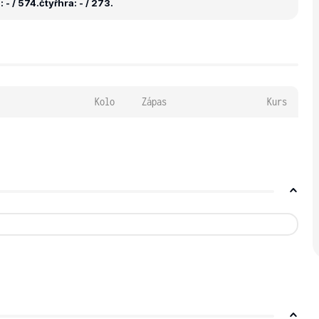
 - / 574.
čtyřhra: - / 273.
Kolo
Zápas
Kurs