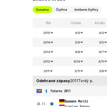
Dvouhra
Čtyřhra
Smíšené čtyřhry
Rok
Celkem
Antuka
2015
4/6
4/4
2014
5/6
3/5
2013
9/8
9/7
2012
6/14
4/11
2011
3/11
3/8
Odehrané zápasy
2011
Tvrdý p.
Futures 2011
Baumann Moritz
26.11.
Frantzen Romano