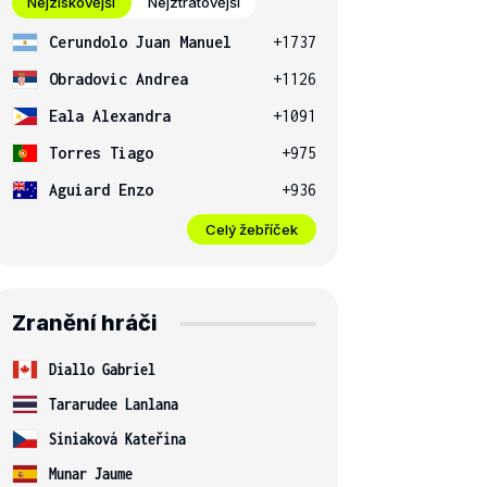
Nejziskovější
Nejztrátovější
Cerundolo Juan Manuel
+1737
Obradovic Andrea
+1126
Eala Alexandra
+1091
Torres Tiago
+975
Aguiard Enzo
+936
Celý žebříček
Zranění hráči
Diallo Gabriel
Tararudee Lanlana
Siniaková Kateřina
Munar Jaume