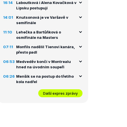
16:14
Laboutková i Alena Kovačková v
Lipsku postupují
14:01
Knutsonová je ve Varšavě v
semifinále
11:10
Lehečka a Bartůňková o
osmifinále na Masters
07:11
Monfils nadělil Tienovi kanára,
přesto padl
06:53
Medveděv končí v Montrealu
hned na úvodním soupeři
06:26
Menšík se na postup do třetího
kola nadřel
Další expres zprávy