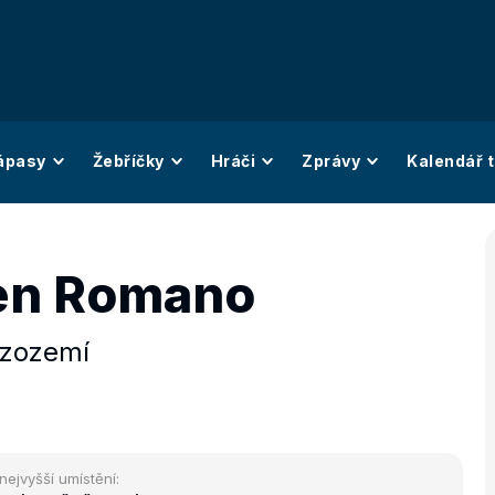
ápasy
Žebříčky
Hráči
Zprávy
Kalendář t
en Romano
izozemí
nejvyšší umístění: