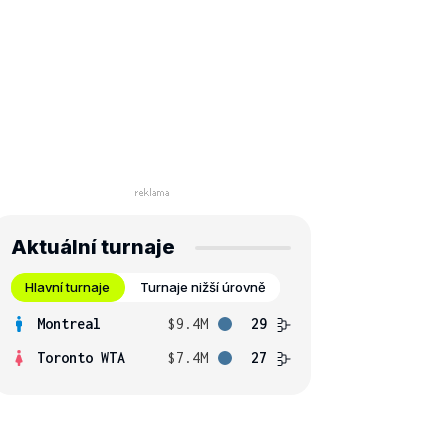
Aktuální turnaje
Hlavní turnaje
Turnaje nižší úrovně
Montreal
$9.4M
29
Toronto WTA
$7.4M
27