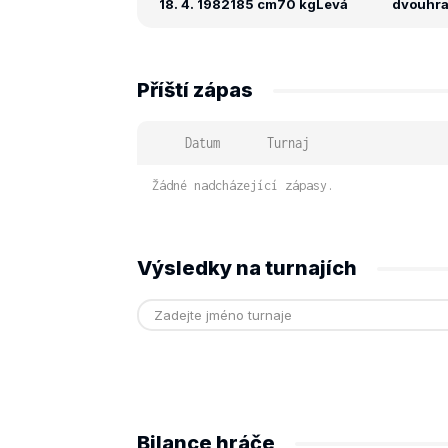
18. 4. 1982
185 cm
70 kg
Levá
dvouhra:
Příští zápas
Datum
Turnaj
Žádné nadcházející zápasy.
Výsledky na turnajích
Bilance hráče