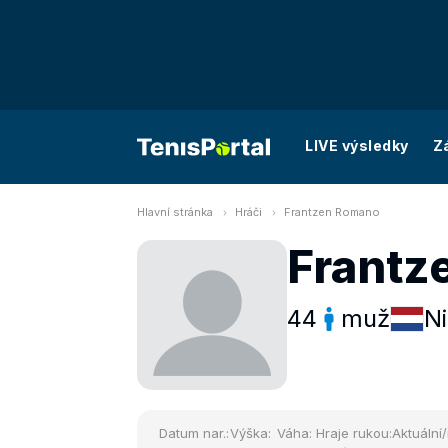
LIVE výsledky
Z
Hlavní stránka
Hráči
Frantzen Romano
Frantz
44
muž
N
Datum nar.:
Výška:
Váha:
Hraje rukou:
Aktuální/