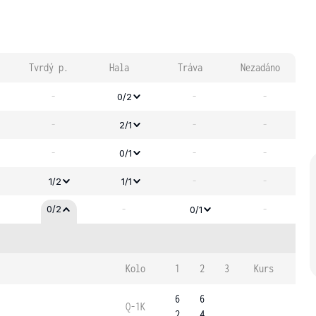
Tvrdý p.
Hala
Tráva
Nezadáno
-
-
-
0/2
-
-
-
2/1
-
-
-
0/1
-
-
1/2
1/1
-
-
0/2
0/1
Kolo
1
2
3
Kurs
6
6
Q-1K
2
4