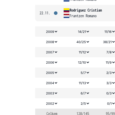
Rodriguez Cristian
22.11.
Frantzen Romano
2009
14/21
11/16
2008
40/25
38/21
2007
11/12
7/8
2006
12/10
11/9
2005
5/7
2/3
2004
11/13
3/3
2003
6/7
0/3
2002
2/5
0/1
Celkem
128/145
95/99