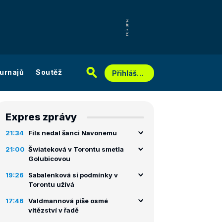
urnajů
Soutěž
Přihlášení
Expres zprávy
21:34
Fils nedal šanci Navonemu
21:00
Šwiateková v Torontu smetla
Golubicovou
19:26
Sabalenková si podmínky v
Torontu užívá
17:46
Valdmannová píše osmé
vítězství v řadě