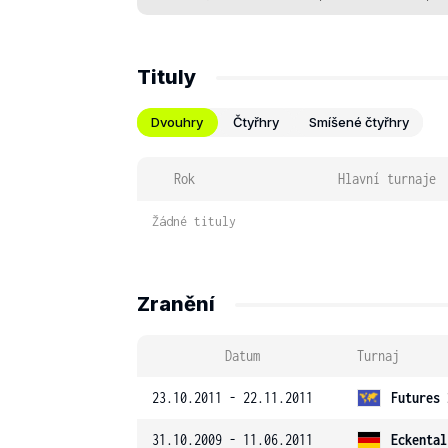
Tituly
Dvouhry
Čtyřhry
Smíšené čtyřhry
Rok
Hlavní turnaje
Žádné tituly
Zranění
Datum
Turnaj
23.10.2011 - 22.11.2011
Futures 
31.10.2009 - 11.06.2011
Eckental