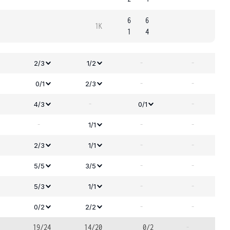
6
6
1K
1
4
-
-
2/3
1/2
-
-
0/1
2/3
-
-
4/3
0/1
-
-
-
1/1
-
-
2/3
1/1
-
-
5/5
3/5
-
-
5/3
1/1
-
-
0/2
2/2
19/24
14/20
0/2
-