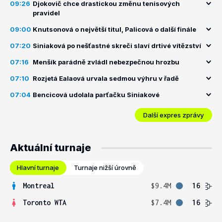
09:26
Djokovič chce drastickou změnu tenisových
pravidel
09:00
Knutsonová o největší titul, Palicová o další finále
07:20
Siniaková po nešťastné skreči slaví drtivé vítězství
07:16
Menšík parádně zvládl nebezpečnou hrozbu
07:10
Rozjetá Ealaová urvala sedmou výhru v řadě
07:04
Bencicová udolala parťačku Siniakové
Další expres zprávy
Aktuální turnaje
Hlavní turnaje
Turnaje nižší úrovně
Montreal
$9.4M
16
Toronto WTA
$7.4M
16