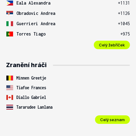
Eala Alexandra
+1131
Obradovic Andrea
+1126
Guerrieri Andrea
+1045
Torres Tiago
+975
Celý žebříček
Zranění hráči
Minnen Greetje
Tiafoe Frances
Diallo Gabriel
Tararudee Lanlana
Celý seznam