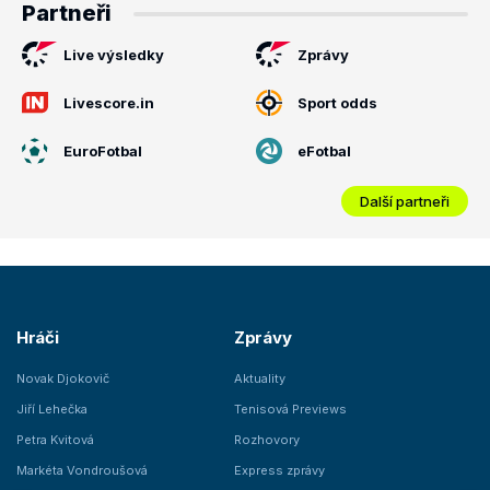
Partneři
Live výsledky
Zprávy
Livescore.in
Sport odds
EuroFotbal
eFotbal
Další partneři
Hráči
Zprávy
Novak Djokovič
Aktuality
Jiří Lehečka
Tenisová Previews
Petra Kvitová
Rozhovory
Markéta Vondroušová
Express zprávy