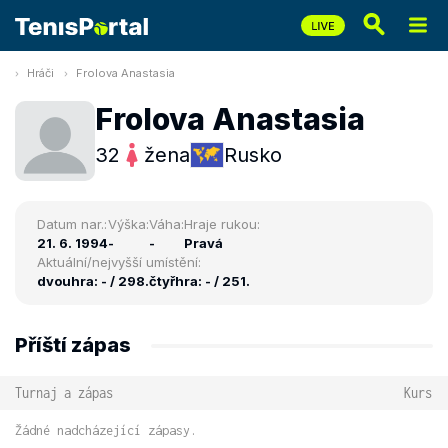
Hráči
Frolova Anastasia
Frolova Anastasia
32
žena
Rusko
Datum nar.:
Výška:
Váha:
Hraje rukou:
21. 6. 1994
-
-
Pravá
Aktuální/nejvyšší umístění:
dvouhra: - / 298.
čtyřhra: - / 251.
Příští zápas
Turnaj a zápas
Kurs
Žádné nadcházející zápasy.