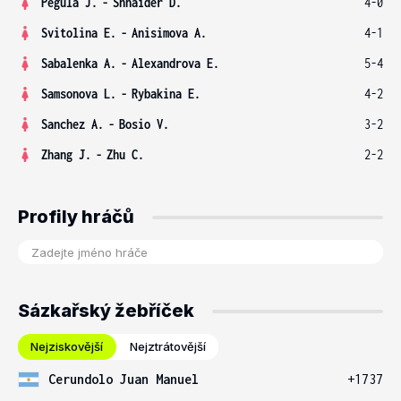
Pegula J.
-
Shnaider D.
4-0
Svitolina E.
-
Anisimova A.
4-1
Sabalenka A.
-
Alexandrova E.
5-4
Samsonova L.
-
Rybakina E.
4-2
Sanchez A.
-
Bosio V.
3-2
Zhang J.
-
Zhu C.
2-2
Profily hráčů
Sázkařský žebříček
Nejziskovější
Nejztrátovější
Cerundolo Juan Manuel
+1737