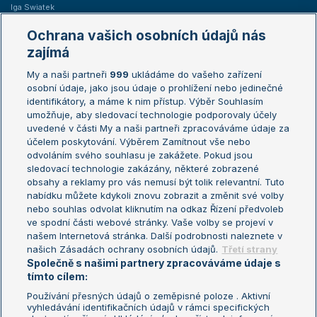
Iga Swiatek
Marie Bouzková
Ochrana vašich osobních údajů nás
Žebříčky
Kalendář turnajů
zajímá
My a naši partneři
999
ukládáme do vašeho zařízení
Žebříček ATP (muži)
Australian Open
osobní údaje, jako jsou údaje o prohlížení nebo jedinečné
Žebříček WTA (ženy)
French Open
identifikátory, a máme k nim přístup. Výběr Souhlasím
umožňuje, aby sledovací technologie podporovaly účely
Sázkařský žebříček
Wimbledon
uvedené v části My a naši partneři zpracováváme údaje za
US Open
účelem poskytování. Výběrem Zamítnout vše nebo
odvoláním svého souhlasu je zakážete. Pokud jsou
Turnaj mistrů
sledovací technologie zakázány, některé zobrazené
Turnaj mistryň
obsahy a reklamy pro vás nemusí být tolik relevantní. Tuto
Aktualní trendy
nabídku můžete kdykoli znovu zobrazit a změnit své volby
nebo souhlas odvolat kliknutím na odkaz Řízení předvoleb
ve spodní části webové stránky. Vaše volby se projeví v
Fotbalové přestupy
našem Internetová stránka. Další podrobnosti naleznete v
Livesport Daily
našich Zásadách ochrany osobních údajů.
Třetí strany
Společně s našimi partnery zpracováváme údaje s
LS Prague Open
tímto cílem:
Používání přesných údajů o zeměpisné poloze . Aktivní
vyhledávání identifikačních údajů v rámci specifických