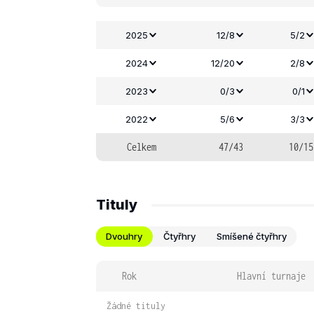
2025
12/8
5/2
2024
12/20
2/8
2023
0/3
0/1
2022
5/6
3/3
Celkem
47/43
10/15
Tituly
Dvouhry
Čtyřhry
Smíšené čtyřhry
Rok
Hlavní turnaje
Žádné tituly