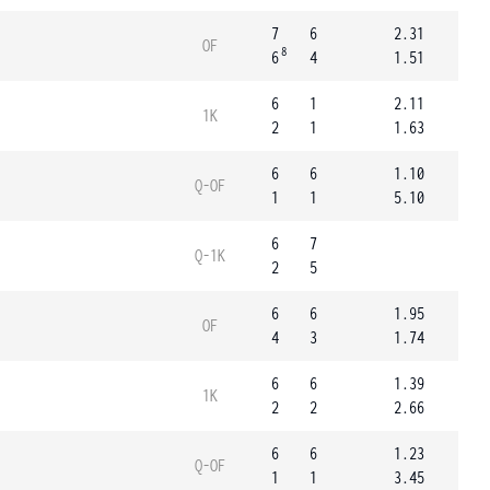
7
6
2.31
OF
8
6
4
1.51
6
1
2.11
1K
2
1
1.63
6
6
1.10
Q-OF
1
1
5.10
6
7
Q-1K
2
5
6
6
1.95
OF
4
3
1.74
6
6
1.39
1K
2
2
2.66
6
6
1.23
Q-OF
1
1
3.45