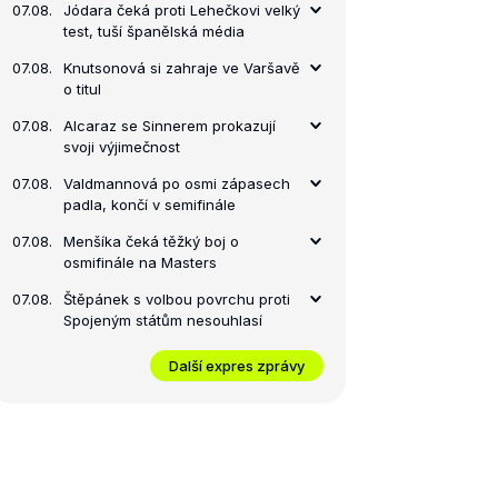
07.08.
Jódara čeká proti Lehečkovi velký
test, tuší španělská média
07.08.
Knutsonová si zahraje ve Varšavě
o titul
07.08.
Alcaraz se Sinnerem prokazují
svoji výjimečnost
07.08.
Valdmannová po osmi zápasech
padla, končí v semifinále
07.08.
Menšíka čeká těžký boj o
osmifinále na Masters
07.08.
Štěpánek s volbou povrchu proti
Spojeným státům nesouhlasí
Další expres zprávy