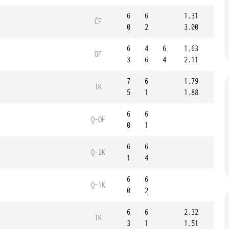
6
6
1.31
ČF
0
2
3.00
6
4
6
1.63
OF
3
6
4
2.11
7
6
1.79
1K
5
1
1.88
6
6
Q-OF
0
1
6
6
Q-2K
1
4
6
6
Q-1K
0
2
6
6
2.32
1K
3
1
1.51