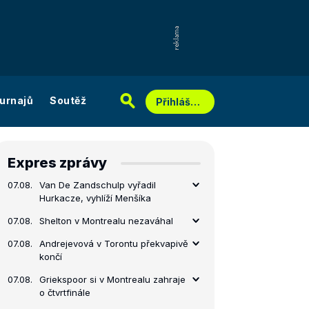
urnajů
Soutěž
Přihlášení
Expres zprávy
07.08.
Van De Zandschulp vyřadil
Hurkacze, vyhlíží Menšíka
07.08.
Shelton v Montrealu nezaváhal
07.08.
Andrejevová v Torontu překvapivě
končí
07.08.
Griekspoor si v Montrealu zahraje
o čtvrtfinále