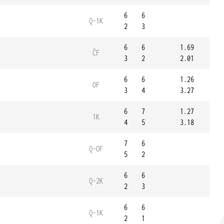
6
6
Q-1K
2
3
6
6
1.69
ČF
3
2
2.01
6
6
1.26
OF
3
4
3.27
6
7
1.27
1K
4
5
3.18
7
6
Q-OF
5
2
6
6
Q-2K
2
3
6
6
Q-1K
2
1