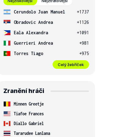
Nejziskovější
Nejztrátovější
Cerundolo Juan Manuel
+1737
Obradovic Andrea
+1126
Eala Alexandra
+1091
Guerrieri Andrea
+981
Torres Tiago
+975
Celý žebříček
Zranění hráči
Minnen Greetje
Tiafoe Frances
Diallo Gabriel
Tararudee Lanlana