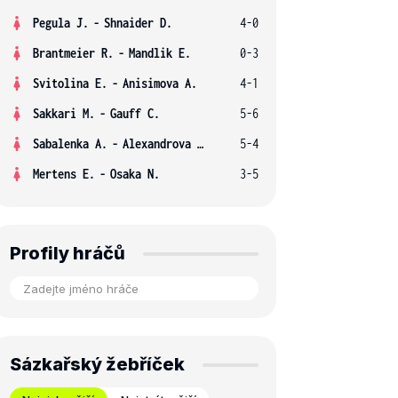
Pegula J.
-
Shnaider D.
4-0
Brantmeier R.
-
Mandlik E.
0-3
Svitolina E.
-
Anisimova A.
4-1
Sakkari M.
-
Gauff C.
5-6
Sabalenka A.
-
Alexandrova E.
5-4
Mertens E.
-
Osaka N.
3-5
Profily hráčů
Sázkařský žebříček