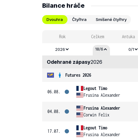
Bilance hráče
Dvouhra
Čtyřhra
Smíšené čtyřhry
Rok
Celkem
Antuka
18/6
2026
0/1
Odehrané zápasy
2026
Futures 2026
Legout Timo
06.08.
Frusina Alexander
Frusina Alexander
04.08.
Corwin Felix
Legout Timo
17.07.
Frusina Alexander