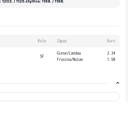
 1202. / 1125.
čtyřhra: 1168. / 1168.
Kolo
Zápas
Kurs
Giese
/
Landau
2.34
SF
Frusina
/
Nolan
1.50