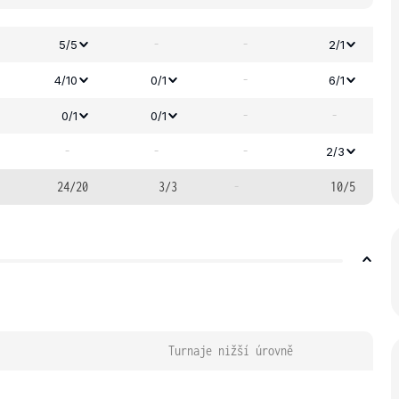
-
-
5/5
2/1
-
4/10
0/1
6/1
-
-
0/1
0/1
-
-
-
2/3
24/20
3/3
-
10/5
Turnaje nižší úrovně