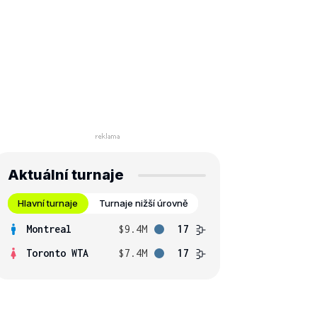
Aktuální turnaje
Hlavní turnaje
Turnaje nižší úrovně
Montreal
$9.4M
17
Toronto WTA
$7.4M
17