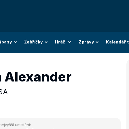
ápasy
Žebříčky
Hráči
Zprávy
Kalendář t
a Alexander
SA
nejvyšší umístění: