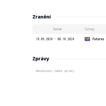
Zranění
Datum
Turnaj
18.09.2024 - 08.10.2024
Futures 
Zprávy
Nenalezeny žádné zprávy.