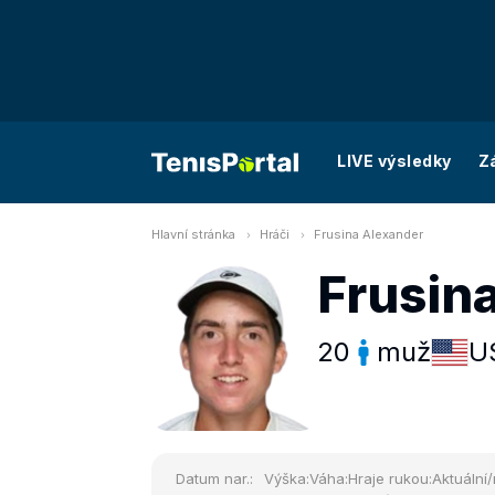
LIVE výsledky
Z
Hlavní stránka
Hráči
Frusina Alexander
Frusin
20
muž
U
Datum nar.:
Výška:
Váha:
Hraje rukou:
Aktuální/