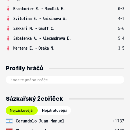
Brantmeier R.
-
Mandlik E.
0-3
Svitolina E.
-
Anisimova A.
4-1
Sakkari M.
-
Gauff C.
5-6
Sabalenka A.
-
Alexandrova E.
5-4
Mertens E.
-
Osaka N.
3-5
Profily hráčů
Sázkařský žebříček
Nejziskovější
Nejztrátovější
Cerundolo Juan Manuel
+1737