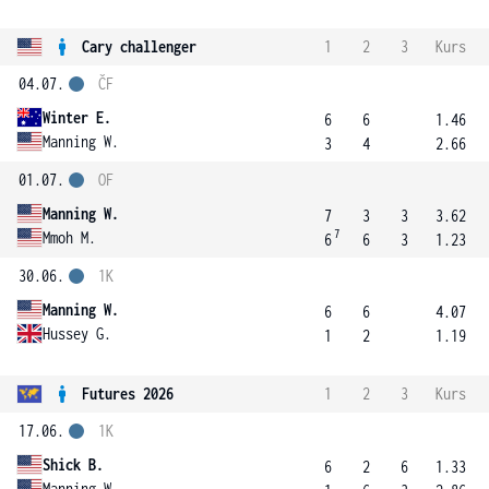
Cary challenger
1
2
3
Kurs
04.07.
ČF
Winter E.
6
6
1.46
Manning W.
3
4
2.66
01.07.
OF
Manning W.
7
3
3
3.62
7
Mmoh M.
6
6
3
1.23
30.06.
1K
Manning W.
6
6
4.07
Hussey G.
1
2
1.19
Futures 2026
1
2
3
Kurs
17.06.
1K
Shick B.
6
2
6
1.33
Manning W.