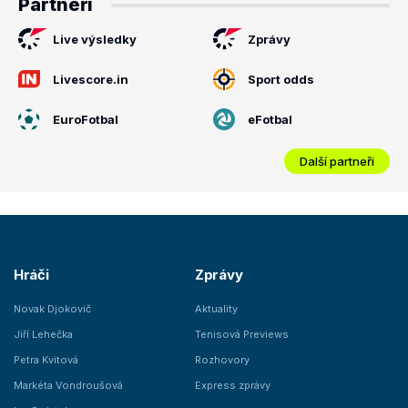
Partneři
Live výsledky
Zprávy
Livescore.in
Sport odds
EuroFotbal
eFotbal
Další partneři
Hráči
Zprávy
Novak Djokovič
Aktuality
Jiří Lehečka
Tenisová Previews
Petra Kvitová
Rozhovory
Markéta Vondroušová
Express zprávy