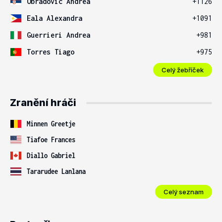
Obradovic Andrea
+1126
Eala Alexandra
+1091
Guerrieri Andrea
+981
Torres Tiago
+975
Celý žebříček
Zranění hráči
Minnen Greetje
Tiafoe Frances
Diallo Gabriel
Tararudee Lanlana
Celý seznam