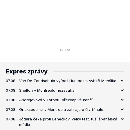
Expres zprávy
07.08.
Van De Zandschulp vyřadil Hurkacze, vyhlíží Menšíka
07.08.
Shelton v Montrealu nezaváhal
07.08.
Andrejevová v Torontu překvapivě končí
07.08.
Griekspoor si v Montrealu zahraje o čtvrtfinále
07.08.
Jódara čeká proti Lehečkovi velký test, tuší španělská
média