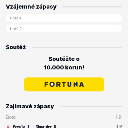
Vzájemné zápasy
Soutěž
Soutěžte o
10.000 korun!
Zajímavé zápasy
Zápas
H2H
Pegula J.
-
Shnaider D.
4-0