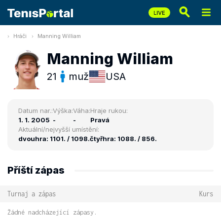
Hráči
Manning William
Manning William
21
muž
USA
Datum nar.:
Výška:
Váha:
Hraje rukou:
1. 1. 2005
-
-
Pravá
Aktuální/nejvyšší umístění:
dvouhra: 1101. / 1098.
čtyřhra: 1088. / 856.
Příští zápas
Turnaj a zápas
Kurs
Žádné nadcházející zápasy.