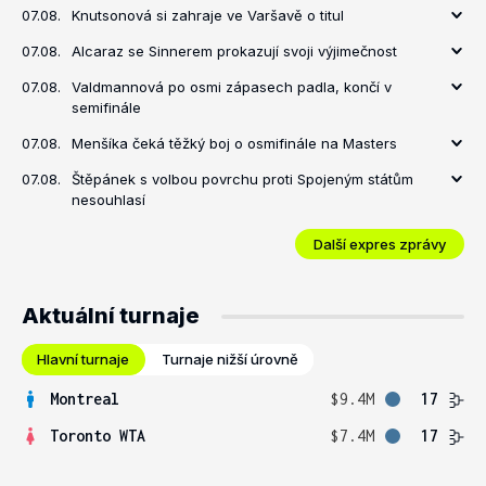
07.08.
Knutsonová si zahraje ve Varšavě o titul
07.08.
Alcaraz se Sinnerem prokazují svoji výjimečnost
07.08.
Valdmannová po osmi zápasech padla, končí v
semifinále
07.08.
Menšíka čeká těžký boj o osmifinále na Masters
07.08.
Štěpánek s volbou povrchu proti Spojeným státům
nesouhlasí
Další expres zprávy
Aktuální turnaje
Hlavní turnaje
Turnaje nižší úrovně
Montreal
$9.4M
17
Toronto WTA
$7.4M
17