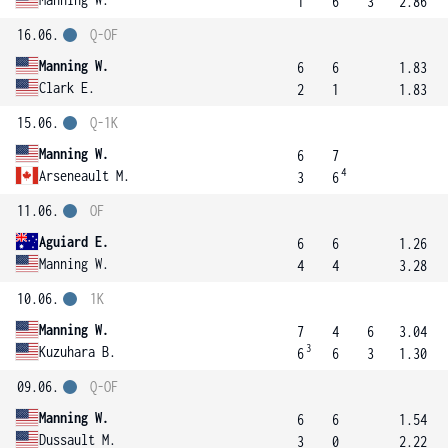
1
6
3
2.86
16.06.
Q-OF
Manning W.
6
6
1.83
Clark E.
2
1
1.83
15.06.
Q-1K
Manning W.
6
7
4
Arseneault M.
3
6
11.06.
OF
Aguiard E.
6
6
1.26
Manning W.
4
4
3.28
10.06.
1K
Manning W.
7
4
6
3.04
3
Kuzuhara B.
6
6
3
1.30
09.06.
Q-OF
Manning W.
6
6
1.54
Dussault M.
3
0
2.22