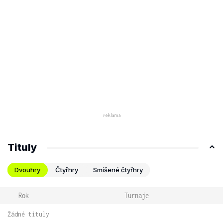
Tituly
Dvouhry
Čtyřhry
Smíšené čtyřhry
Rok
Turnaje
Žádné tituly