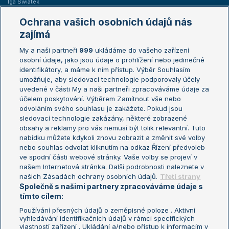
Iga Swiatek
Marie Bouzková
Ochrana vašich osobních údajů nás
Žebříčky
Kalendář turnajů
zajímá
My a naši partneři
999
ukládáme do vašeho zařízení
Žebříček ATP (muži)
Australian Open
osobní údaje, jako jsou údaje o prohlížení nebo jedinečné
Žebříček WTA (ženy)
French Open
identifikátory, a máme k nim přístup. Výběr Souhlasím
umožňuje, aby sledovací technologie podporovaly účely
Sázkařský žebříček
Wimbledon
uvedené v části My a naši partneři zpracováváme údaje za
US Open
účelem poskytování. Výběrem Zamítnout vše nebo
odvoláním svého souhlasu je zakážete. Pokud jsou
Turnaj mistrů
sledovací technologie zakázány, některé zobrazené
Turnaj mistryň
obsahy a reklamy pro vás nemusí být tolik relevantní. Tuto
Aktualní trendy
nabídku můžete kdykoli znovu zobrazit a změnit své volby
nebo souhlas odvolat kliknutím na odkaz Řízení předvoleb
ve spodní části webové stránky. Vaše volby se projeví v
Fotbalové přestupy
našem Internetová stránka. Další podrobnosti naleznete v
Livesport Daily
našich Zásadách ochrany osobních údajů.
Třetí strany
Společně s našimi partnery zpracováváme údaje s
LS Prague Open
tímto cílem:
Používání přesných údajů o zeměpisné poloze . Aktivní
vyhledávání identifikačních údajů v rámci specifických
vlastností zařízení . Ukládání a/nebo přístup k informacím v