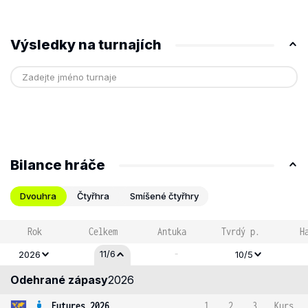
Výsledky na turnajích
Bilance hráče
Dvouhra
Čtyřhra
Smíšené čtyřhry
Rok
Celkem
Antuka
Tvrdý p.
H
-
11/6
2026
10/5
Odehrané zápasy
2026
Futures 2026
1
2
3
Kurs