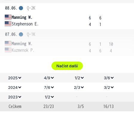
08.06.
Q-2K
Manning W.
6
6
Stephenson E.
4
1
07.06.
Q-1K
Manning W.
6
1
10
Kuzmenok P.
4
6
4
Načíst další
2025
4/9
1/2
3/6
2024
7/6
2/3
3/2
-
-
2023
1/2
Celkem
23/23
3/5
16/13