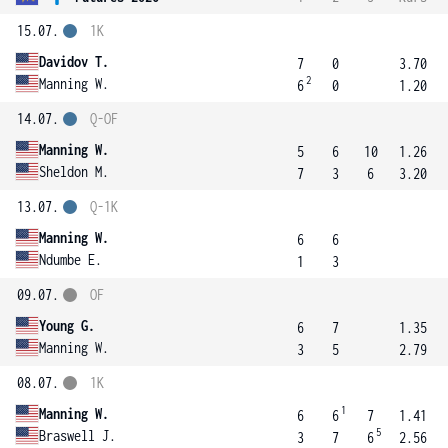
15.07.
1K
Davidov T.
7
0
3.70
2
Manning W.
6
0
1.20
14.07.
Q-OF
Manning W.
5
6
10
1.26
Sheldon M.
7
3
6
3.20
13.07.
Q-1K
Manning W.
6
6
Ndumbe E.
1
3
09.07.
OF
Young G.
6
7
1.35
Manning W.
3
5
2.79
08.07.
1K
1
Manning W.
6
6
7
1.41
5
Braswell J.
3
7
6
2.56