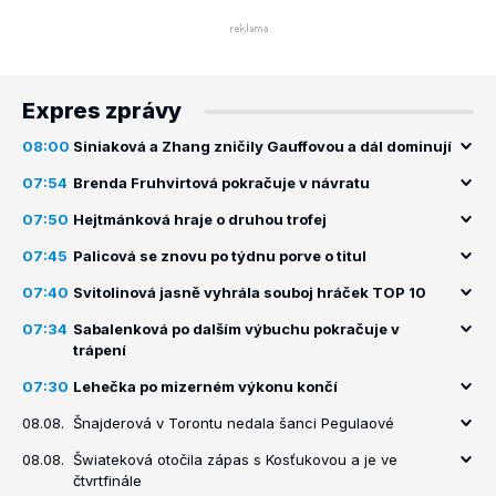
Expres zprávy
08:00
Siniaková a Zhang zničily Gauffovou a dál dominují
07:54
Brenda Fruhvirtová pokračuje v návratu
07:50
Hejtmánková hraje o druhou trofej
07:45
Palicová se znovu po týdnu porve o titul
07:40
Svitolinová jasně vyhrála souboj hráček TOP 10
07:34
Sabalenková po dalším výbuchu pokračuje v
trápení
07:30
Lehečka po mizerném výkonu končí
08.08.
Šnajderová v Torontu nedala šanci Pegulaové
08.08.
Šwiateková otočila zápas s Kosťukovou a je ve
čtvrtfinále