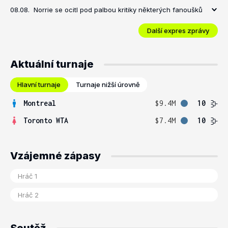
08.08.
Norrie se ocitl pod palbou kritiky některých fanoušků
Další expres zprávy
Aktuální turnaje
Hlavní turnaje
Turnaje nižší úrovně
Montreal
$9.4M
10
Toronto WTA
$7.4M
10
Vzájemné zápasy