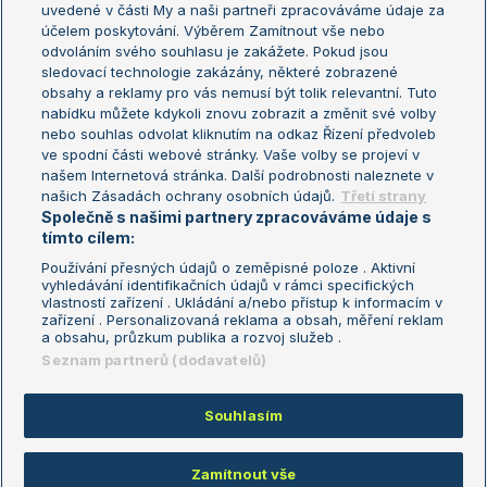
uvedené v části My a naši partneři zpracováváme údaje za
US Open
účelem poskytování. Výběrem Zamítnout vše nebo
odvoláním svého souhlasu je zakážete. Pokud jsou
Turnaj mistrů
sledovací technologie zakázány, některé zobrazené
Turnaj mistryň
obsahy a reklamy pro vás nemusí být tolik relevantní. Tuto
Aktualní trendy
nabídku můžete kdykoli znovu zobrazit a změnit své volby
nebo souhlas odvolat kliknutím na odkaz Řízení předvoleb
ve spodní části webové stránky. Vaše volby se projeví v
Fotbalové přestupy
našem Internetová stránka. Další podrobnosti naleznete v
Livesport Daily
našich Zásadách ochrany osobních údajů.
Třetí strany
Společně s našimi partnery zpracováváme údaje s
LS Prague Open
tímto cílem:
Používání přesných údajů o zeměpisné poloze . Aktivní
vyhledávání identifikačních údajů v rámci specifických
vlastností zařízení . Ukládání a/nebo přístup k informacím v
Podmínky užití
Nastavení soukromí
zařízení . Personalizovaná reklama a obsah, měření reklam
GDPR a žurnalistika
Reklama
a obsahu, průzkum publika a rozvoj služeb .
Informace o zpracování osobních
Kontakt
Seznam partnerů (dodavatelů)
údajů
Tiráž
Souhlasím
Copyright © 2008-2026 TenisPortal.cz. Využíváme zpravodajství ČTK.
Zamítnout vše