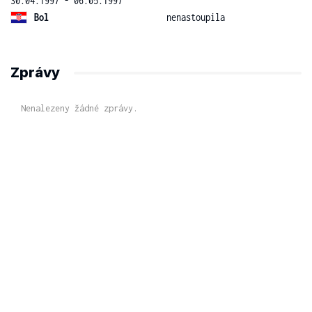
30.04.1997 - 06.05.1997
Bol
nenastoupila
Zprávy
Nenalezeny žádné zprávy.