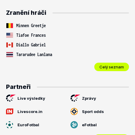
Zranění hráči
Minnen Greetje
Tiafoe Frances
Diallo Gabriel
Tararudee Lanlana
Celý seznam
Partneři
Live výsledky
Zprávy
Livescore.in
Sport odds
EuroFotbal
eFotbal