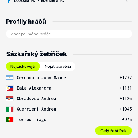
Lootsma N.
-
Koenders R.
2-1
Profily hráčů
Sázkařský žebříček
Nejziskovější
Nejztrátovější
Cerundolo Juan Manuel
+1737
Eala Alexandra
+1131
Obradovic Andrea
+1126
Guerrieri Andrea
+1045
Torres Tiago
+975
Celý žebříček