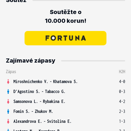
Soutěž
Soutěžte o
10.000 korun!
Zajímavé zápasy
Zápas
H2H
Miroshnichenko V.
-
Khatamova S.
4-0
D'Agostino S.
-
Tabacco G.
0-3
Samsonova L.
-
Rybakina E.
4-2
Fomin S.
-
Zhukov M.
2-3
Alexandrova E.
-
Svitolina E.
1-3