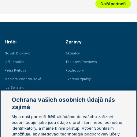
Další partneři
Hráči
Zprávy
Novak Djokovič
Aktuality
Jiří Lehečka
Tenisová Previews
Petra Kvitová
Rozhovory
Markéta Vondroušová
Express zprávy
Iga Swiatek
Marie Bouzková
Ochrana vašich osobních údajů nás
Žebříčky
Kalendář turnajů
zajímá
My a naši partneři
999
ukládáme do vašeho zařízení
Žebříček ATP (muži)
Australian Open
osobní údaje, jako jsou údaje o prohlížení nebo jedinečné
Žebříček WTA (ženy)
French Open
identifikátory, a máme k nim přístup. Výběr Souhlasím
umožňuje, aby sledovací technologie podporovaly účely
Sázkařský žebříček
Wimbledon