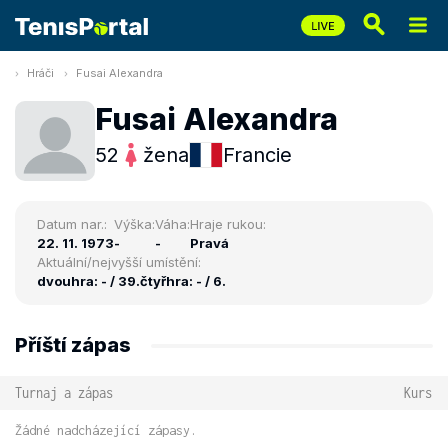
Hráči
Fusai Alexandra
Fusai Alexandra
52
žena
Francie
Datum nar.:
Výška:
Váha:
Hraje rukou:
22. 11. 1973
-
-
Pravá
Aktuální/nejvyšší umístění:
dvouhra: - / 39.
čtyřhra: - / 6.
Příští zápas
Turnaj a zápas
Kurs
Žádné nadcházející zápasy.