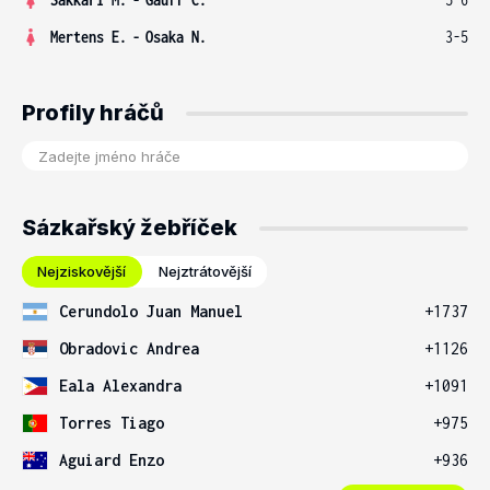
Mertens E.
-
Osaka N.
3-5
Profily hráčů
Sázkařský žebříček
Nejziskovější
Nejztrátovější
Cerundolo Juan Manuel
+1737
Obradovic Andrea
+1126
Eala Alexandra
+1091
Torres Tiago
+975
Aguiard Enzo
+936