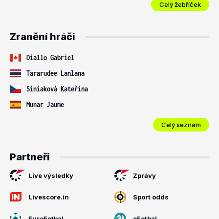
Celý žebříček
Zranění hráči
Diallo Gabriel
Tararudee Lanlana
Siniaková Kateřina
Munar Jaume
Celý seznam
Partneři
Live výsledky
Zprávy
Livescore.in
Sport odds
EuroFotbal
eFotbal