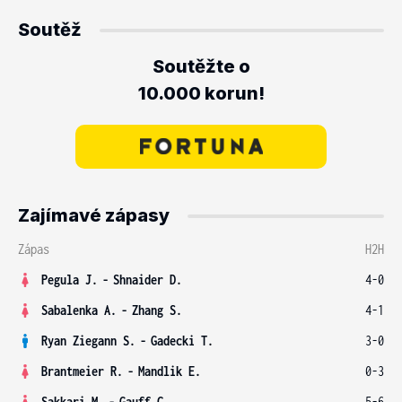
Soutěž
Soutěžte o
10.000 korun!
Zajímavé zápasy
Zápas
H2H
Pegula J.
-
Shnaider D.
4-0
Sabalenka A.
-
Zhang S.
4-1
Ryan Ziegann S.
-
Gadecki T.
3-0
Brantmeier R.
-
Mandlik E.
0-3
Sakkari M.
-
Gauff C.
5-6