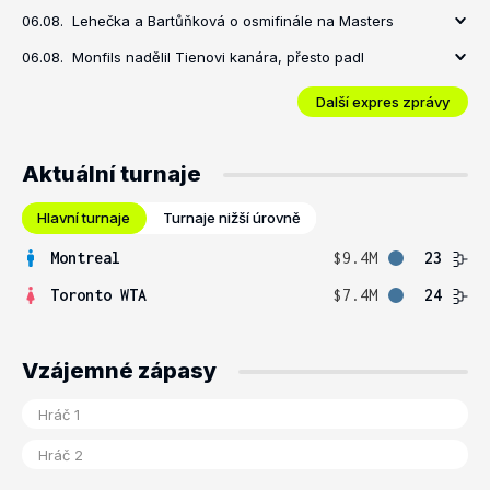
06.08.
Lehečka a Bartůňková o osmifinále na Masters
06.08.
Monfils nadělil Tienovi kanára, přesto padl
Další expres zprávy
Aktuální turnaje
Hlavní turnaje
Turnaje nižší úrovně
Montreal
$9.4M
23
Toronto WTA
$7.4M
24
Vzájemné zápasy