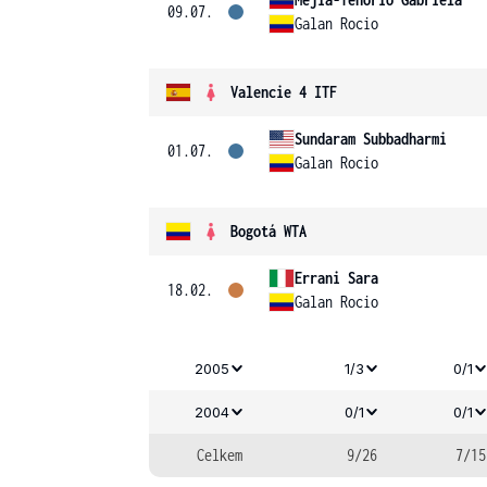
09.07.
Galan Rocio
Valencie 4 ITF
Sundaram Subbadharmi
01.07.
Galan Rocio
Bogotá WTA
Errani Sara
18.02.
Galan Rocio
2005
1/3
0/1
2004
0/1
0/1
Celkem
9/26
7/15