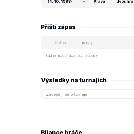
14. 10. 1988
-
-
Pravá
dvouhra: 
Příští zápas
Datum
Turnaj
Žádné nadcházející zápasy.
Výsledky na turnajích
Bilance hráče