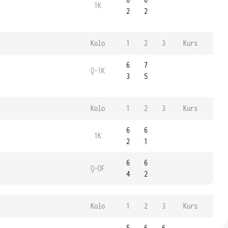
1K
2
2
Kolo
1
2
3
Kurs
6
7
Q-1K
3
5
Kolo
1
2
3
Kurs
6
6
1K
2
1
6
6
Q-OF
4
2
Kolo
1
2
3
Kurs
5
6
6