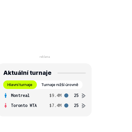
Aktuální turnaje
Hlavní turnaje
Turnaje nižší úrovně
Montreal
$9.4M
25
Toronto WTA
$7.4M
25