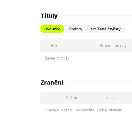
Tituly
Dvouhry
Čtyřhry
Smíšené čtyřhry
Rok
Hlavní turnaje
Žádné tituly
Zranění
Datum
Turnaj
U hráče nejsou evidována žádná zranění.