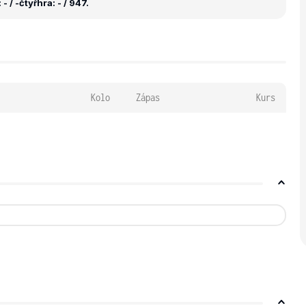
- / -
čtyřhra: - / 947.
Kolo
Zápas
Kurs