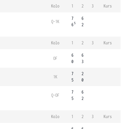
Kolo
1
2
3
Kurs
7
6
Q-1K
5
6
2
Kolo
1
2
3
Kurs
6
6
OF
0
3
7
2
1K
5
0
7
6
Q-OF
5
2
Kolo
1
2
3
Kurs
6
6