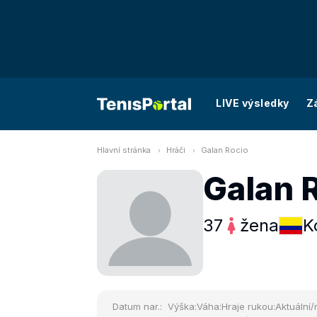
LIVE výsledky
Z
Hlavní stránka
Hráči
Galan Rocio
Galan 
37
žena
K
Datum nar.:
Výška:
Váha:
Hraje rukou:
Aktuální/