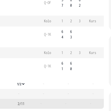
Q-OF
7
0
2
Kolo
1
2
3
Kurs
6
6
Q-1K
4
3
Kolo
1
2
3
Kurs
6
6
Q-1K
1
0
-
-
-
1/2
-
-
-
-
2/11
-
-
-