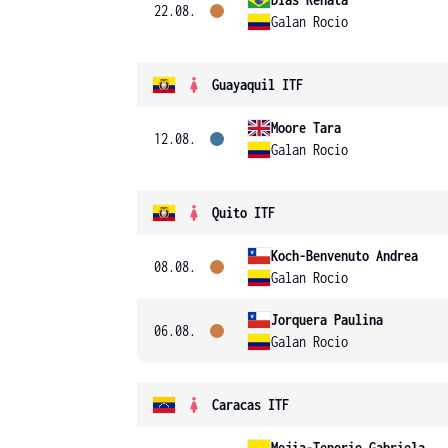
22.08.
Galan Rocio
Guayaquil ITF
Moore Tara
12.08.
Galan Rocio
Quito ITF
Koch-Benvenuto Andrea
08.08.
Galan Rocio
Jorquera Paulina
06.08.
Galan Rocio
Caracas ITF
Mejia-Tenorio Gabriela