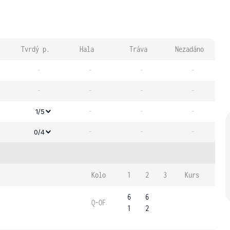
Tvrdý p.
Hala
Tráva
Nezadáno
-
-
-
-
-
-
-
-
-
-
-
1/5
-
-
-
0/4
Kolo
1
2
3
Kurs
6
6
Q-OF
1
2