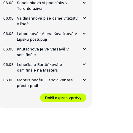
06.08.
Sabalenková si podmínky v
Torontu užívá
06.08.
Valdmannová píše osmé vítězství
v řadě
06.08.
Laboutková i Alena Kovačková v
Lipsku postupují
06.08.
Knutsonová je ve Varšavě v
semifinále
06.08.
Lehečka a Bartůňková o
osmifinále na Masters
06.08.
Monfils nadělil Tienovi kanára,
přesto padl
Další expres zprávy