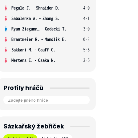
Pegula J.
-
Shnaider D.
4-0
Sabalenka A.
-
Zhang S.
4-1
Ryan Ziegann S.
-
Gadecki T.
3-0
Brantmeier R.
-
Mandlik E.
0-3
Sakkari M.
-
Gauff C.
5-6
Mertens E.
-
Osaka N.
3-5
Profily hráčů
Sázkařský žebříček