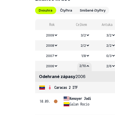
Dvouhra
Čtyřhra
Smíšené čtyřhry
Rok
Celkem
Antuka
2009
3/2
3/2
2008
2/2
2/2
2007
1/8
0/3
2/10
2006
2/6
Odehrané zápasy
2006
Caracas 2 ITF
Kenoyer Jodi
10.09.
Galan Rocio