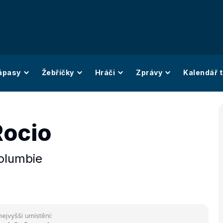
ápasy
Žebříčky
Hráči
Zprávy
Kalendář t
Rocio
olumbie
nejvyšší umístění: