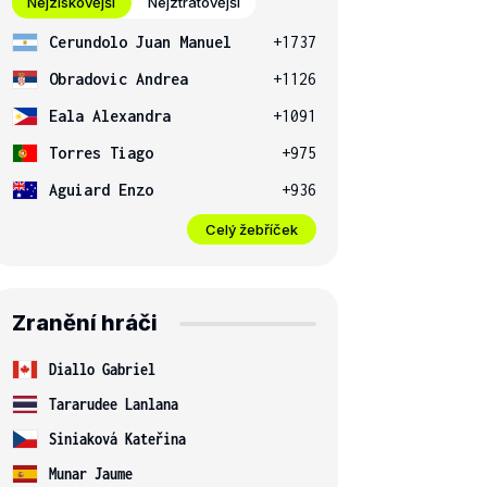
Nejziskovější
Nejztrátovější
Cerundolo Juan Manuel
+1737
Obradovic Andrea
+1126
Eala Alexandra
+1091
Torres Tiago
+975
Aguiard Enzo
+936
Celý žebříček
Zranění hráči
Diallo Gabriel
Tararudee Lanlana
Siniaková Kateřina
Munar Jaume