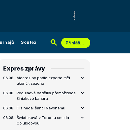
urnajů
Soutěž
Přihlášení
Expres zprávy
06.08.
Alcaraz by podle experta měl
ukončit sezonu
06.08.
Pegulaová nadělila přemožitelce
Siniakové kanára
06.08.
Fils nedal šanci Navonemu
06.08.
Šwiateková v Torontu smetla
Golubicovou