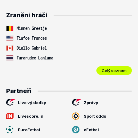
Zranění hráči
Minnen Greetje
Tiafoe Frances
Diallo Gabriel
Tararudee Lanlana
Celý seznam
Partneři
Live výsledky
Zprávy
Livescore.in
Sport odds
EuroFotbal
eFotbal