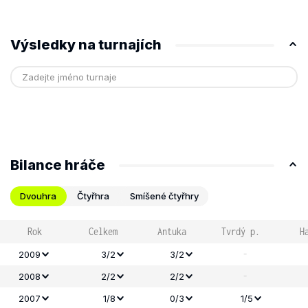
Výsledky na turnajích
Bilance hráče
Dvouhra
Čtyřhra
Smíšené čtyřhry
Rok
Celkem
Antuka
Tvrdý p.
H
-
2009
3/2
3/2
-
2008
2/2
2/2
2007
1/8
0/3
1/5