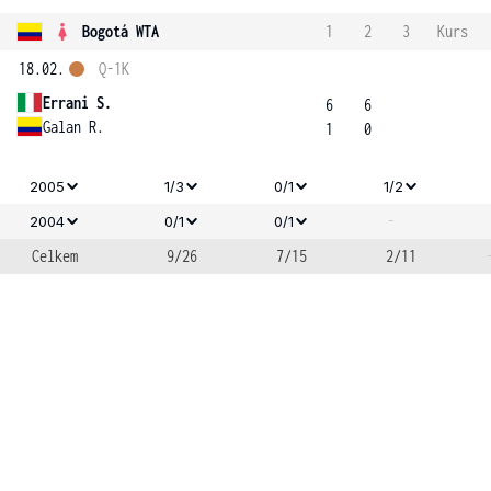
Bogotá WTA
1
2
3
Kurs
18.02.
Q-1K
Errani S.
6
6
Galan R.
1
0
2005
1/3
0/1
1/2
-
2004
0/1
0/1
Celkem
9/26
7/15
2/11