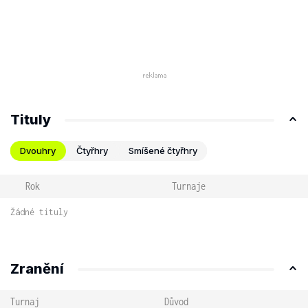
Tituly
Dvouhry
Čtyřhry
Smíšené čtyřhry
Rok
Turnaje
Žádné tituly
Zranění
Turnaj
Důvod