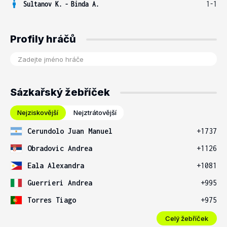
Sultanov K.
-
Binda A.
1-1
Profily hráčů
Sázkařský žebříček
Nejziskovější
Nejztrátovější
Cerundolo Juan Manuel
+1737
Obradovic Andrea
+1126
Eala Alexandra
+1081
Guerrieri Andrea
+995
Torres Tiago
+975
Celý žebříček