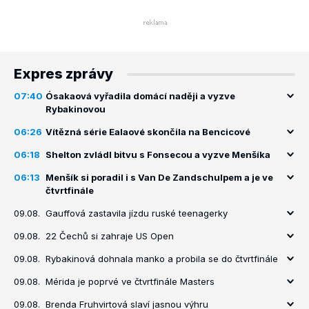
Expres zprávy
07:40
Ósakaová vyřadila domácí naději a vyzve
Rybakinovou
06:26
Vítězná série Ealaové skončila na Bencicové
06:18
Shelton zvládl bitvu s Fonsecou a vyzve Menšíka
06:13
Menšík si poradil i s Van De Zandschulpem a je ve
čtvrtfinále
09.08.
Gauffová zastavila jízdu ruské teenagerky
09.08.
22 Čechů si zahraje US Open
09.08.
Rybakinová dohnala manko a probila se do čtvrtfinále
09.08.
Mérida je poprvé ve čtvrtfinále Masters
09.08.
Brenda Fruhvirtová slaví jasnou výhru