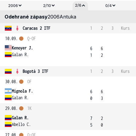
2/6
2006
2/10
0/4
Odehrané zápasy
2006
Antuka
Caracas 2 ITF
1
2
3
Kurs
10.09.
Q-OF
Kenoyer J.
6
6
Galan R.
1
2
Bogotá 3 ITF
1
2
3
Kurs
30.08.
OF
Mignola F.
6
6
Galan R.
0
3
29.08.
1K
Galan R.
7
2
Abello C.
5
0
27.08.
Q-OF