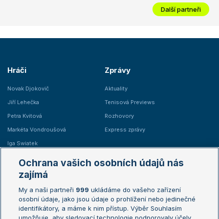
Další partneři
Hráči
Zprávy
Novak Djokovič
Aktuality
Jiří Lehečka
Tenisová Previews
Petra Kvitová
Rozhovory
Markéta Vondroušová
Express zprávy
Iga Swiatek
Marie Bouzková
Ochrana vašich osobních údajů nás
Žebříčky
Kalendář turnajů
zajímá
My a naši partneři
999
ukládáme do vašeho zařízení
Žebříček ATP (muži)
Australian Open
osobní údaje, jako jsou údaje o prohlížení nebo jedinečné
Žebříček WTA (ženy)
French Open
identifikátory, a máme k nim přístup. Výběr Souhlasím
umožňuje, aby sledovací technologie podporovaly účely
Sázkařský žebříček
Wimbledon