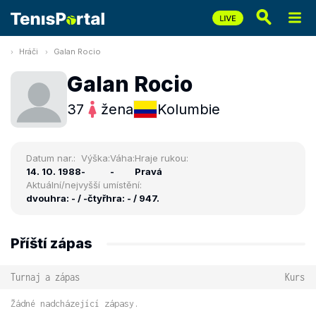
Hráči
Galan Rocio
Galan Rocio
37
žena
Kolumbie
Datum nar.:
Výška:
Váha:
Hraje rukou:
14. 10. 1988
-
-
Pravá
Aktuální/nejvyšší umístění:
dvouhra: - / -
čtyřhra: - / 947.
Příští zápas
Turnaj a zápas
Kurs
Žádné nadcházející zápasy.