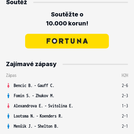
Soutěž
Soutěžte o
10.000 korun!
Zajímavé zápasy
Zápas
H2H
Bencic B.
-
Gauff C.
2-6
Fomin S.
-
Zhukov M.
2-3
Alexandrova E.
-
Svitolina E.
1-3
Lootsma N.
-
Koenders R.
2-1
Menšík J.
-
Shelton B.
2-1