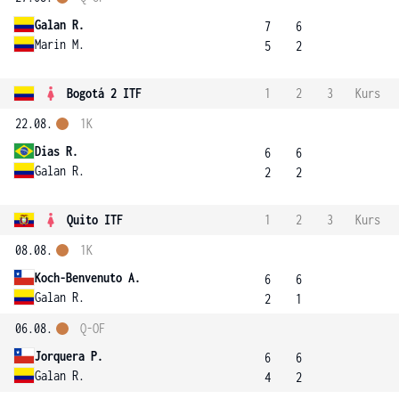
Galan R.
7
6
Marin M.
5
2
Bogotá 2 ITF
1
2
3
Kurs
22.08.
1K
Dias R.
6
6
Galan R.
2
2
Quito ITF
1
2
3
Kurs
08.08.
1K
Koch-Benvenuto A.
6
6
Galan R.
2
1
06.08.
Q-OF
Jorquera P.
6
6
Galan R.
4
2