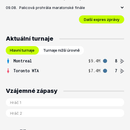
09.08.
Palicová prohrála maratonské finále
Další expres zprávy
Aktuální turnaje
Hlavní turnaje
Turnaje nižší úrovně
Montreal
$9.4M
8
Toronto WTA
$7.4M
7
Vzájemné zápasy