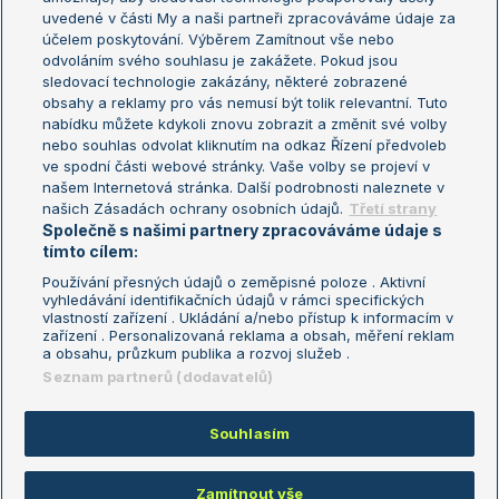
uvedené v části My a naši partneři zpracováváme údaje za
US Open
účelem poskytování. Výběrem Zamítnout vše nebo
odvoláním svého souhlasu je zakážete. Pokud jsou
Turnaj mistrů
sledovací technologie zakázány, některé zobrazené
Turnaj mistryň
obsahy a reklamy pro vás nemusí být tolik relevantní. Tuto
Aktualní trendy
nabídku můžete kdykoli znovu zobrazit a změnit své volby
nebo souhlas odvolat kliknutím na odkaz Řízení předvoleb
ve spodní části webové stránky. Vaše volby se projeví v
Fotbalové přestupy
našem Internetová stránka. Další podrobnosti naleznete v
Livesport Daily
našich Zásadách ochrany osobních údajů.
Třetí strany
Společně s našimi partnery zpracováváme údaje s
LS Prague Open
tímto cílem:
Používání přesných údajů o zeměpisné poloze . Aktivní
vyhledávání identifikačních údajů v rámci specifických
vlastností zařízení . Ukládání a/nebo přístup k informacím v
Podmínky užití
Nastavení soukromí
zařízení . Personalizovaná reklama a obsah, měření reklam
GDPR a žurnalistika
Reklama
a obsahu, průzkum publika a rozvoj služeb .
Informace o zpracování osobních
Kontakt
Seznam partnerů (dodavatelů)
údajů
Tiráž
Souhlasím
Copyright © 2008-2026 TenisPortal.cz. Využíváme zpravodajství ČTK.
Zamítnout vše