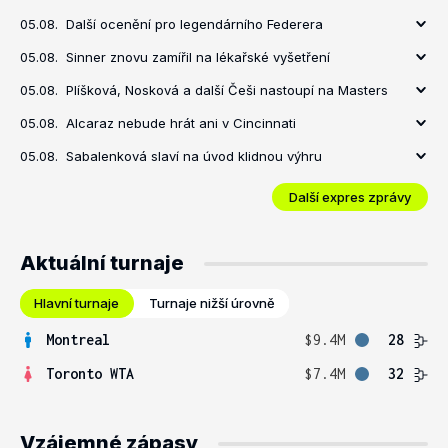
05.08.
Další ocenění pro legendárního Federera
05.08.
Sinner znovu zamířil na lékařské vyšetření
05.08.
Plíšková, Nosková a další Češi nastoupí na Masters
05.08.
Alcaraz nebude hrát ani v Cincinnati
05.08.
Sabalenková slaví na úvod klidnou výhru
Další expres zprávy
Aktuální turnaje
Hlavní turnaje
Turnaje nižší úrovně
Montreal
$9.4M
28
Toronto WTA
$7.4M
32
Vzájemné zápasy