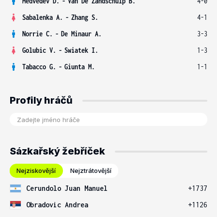
Medvedev D.
-
Van De Zandschulp B.
4-0
Sabalenka A.
-
Zhang S.
4-1
Norrie C.
-
De Minaur A.
3-3
Golubic V.
-
Swiatek I.
1-3
Tabacco G.
-
Giunta M.
1-1
Profily hráčů
Sázkařský žebříček
Nejziskovější
Nejztrátovější
Cerundolo Juan Manuel
+1737
Obradovic Andrea
+1126