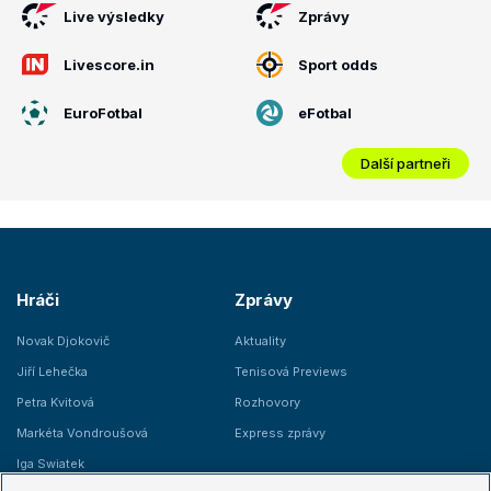
Live výsledky
Zprávy
Livescore.in
Sport odds
EuroFotbal
eFotbal
Další partneři
Hráči
Zprávy
Novak Djokovič
Aktuality
Jiří Lehečka
Tenisová Previews
Petra Kvitová
Rozhovory
Markéta Vondroušová
Express zprávy
Iga Swiatek