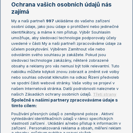
Marie Bouzková
Ochrana vašich osobních údajů nás
Žebříčky
Kalendář turnajů
zajímá
My a naši partneři
997
ukládáme do vašeho zařízení
Žebříček ATP (muži)
Australian Open
osobní údaje, jako jsou údaje o prohlížení nebo jedinečné
Žebříček WTA (ženy)
French Open
identifikátory, a máme k nim přístup. Výběr Souhlasím
umožňuje, aby sledovací technologie podporovaly účely
Sázkařský žebříček
Wimbledon
uvedené v části My a naši partneři zpracováváme údaje za
US Open
účelem poskytování. Výběrem Zamítnout vše nebo
odvoláním svého souhlasu je zakážete. Pokud jsou
Turnaj mistrů
sledovací technologie zakázány, některé zobrazené
Turnaj mistryň
obsahy a reklamy pro vás nemusí být tolik relevantní. Tuto
Aktualní trendy
nabídku můžete kdykoli znovu zobrazit a změnit své volby
nebo souhlas odvolat kliknutím na odkaz Řízení předvoleb
ve spodní části webové stránky. Vaše volby se projeví v
Fotbalové přestupy
našem Internetová stránka. Další podrobnosti naleznete v
Livesport Daily
našich Zásadách ochrany osobních údajů.
Třetí strany
Společně s našimi partnery zpracováváme údaje s
LS Prague Open
tímto cílem:
Používání přesných údajů o zeměpisné poloze . Aktivní
vyhledávání identifikačních údajů v rámci specifických
vlastností zařízení . Ukládání a/nebo přístup k informacím v
Podmínky užití
Nastavení soukromí
zařízení . Personalizovaná reklama a obsah, měření reklam
GDPR a žurnalistika
Reklama
a obsahu, průzkum publika a rozvoj služeb .