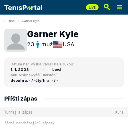
Hráči
Garner Kyle
Garner Kyle
23
muž
USA
Datum nar.:
Výška:
Váha:
Hraje rukou:
1. 1. 2003
-
-
Levá
Aktuální/nejvyšší umístění:
dvouhra: - / -
čtyřhra: - / -
Příští zápas
Turnaj a zápas
Kurs
Žádné nadcházející zápasy.