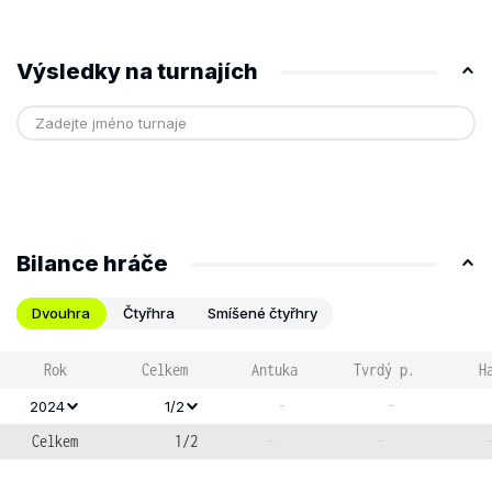
Výsledky na turnajích
Bilance hráče
Dvouhra
Čtyřhra
Smíšené čtyřhry
Rok
Celkem
Antuka
Tvrdý p.
H
-
-
2024
1/2
Celkem
1/2
-
-