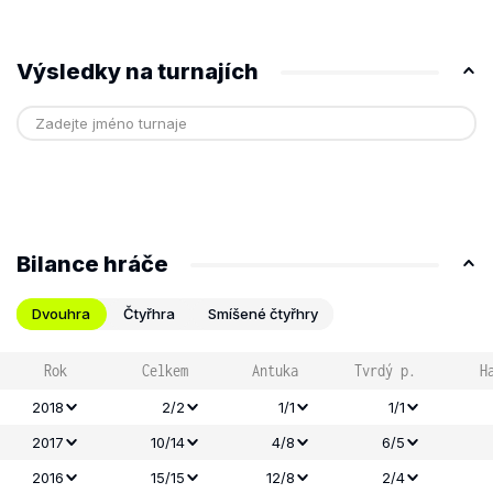
Výsledky na turnajích
Bilance hráče
Dvouhra
Čtyřhra
Smíšené čtyřhry
Rok
Celkem
Antuka
Tvrdý p.
H
2018
2/2
1/1
1/1
2017
10/14
4/8
6/5
2016
15/15
12/8
2/4