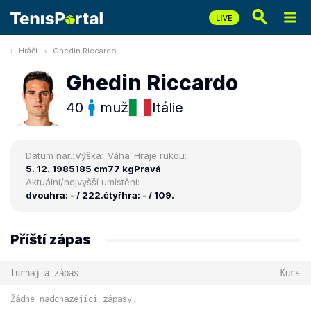
Hráči
Ghedin Riccardo
Ghedin Riccardo
40
muž
Itálie
Datum nar.:
Výška:
Váha:
Hraje rukou:
5. 12. 1985
185 cm
77 kg
Pravá
Aktuální/nejvyšší umístění:
dvouhra: - / 222.
čtyřhra: - / 109.
Příští zápas
Turnaj a zápas
Kurs
Žádné nadcházející zápasy.