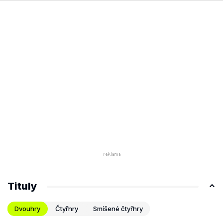
Tituly
Dvouhry
Čtyřhry
Smíšené čtyřhry