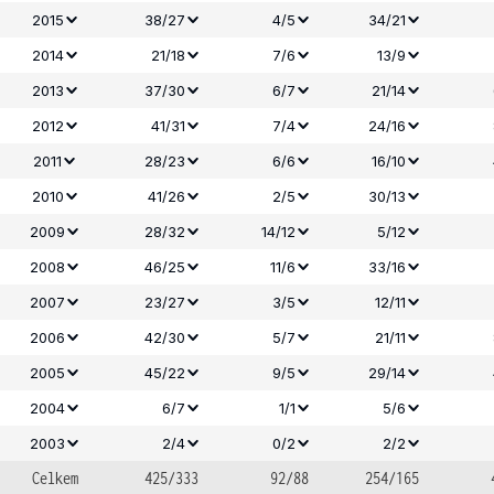
2015
38/27
4/5
34/21
2014
21/18
7/6
13/9
2013
37/30
6/7
21/14
2012
41/31
7/4
24/16
2011
28/23
6/6
16/10
2010
41/26
2/5
30/13
2009
28/32
14/12
5/12
2008
46/25
11/6
33/16
2007
23/27
3/5
12/11
2006
42/30
5/7
21/11
2005
45/22
9/5
29/14
2004
6/7
1/1
5/6
2003
2/4
0/2
2/2
Celkem
425/333
92/88
254/165