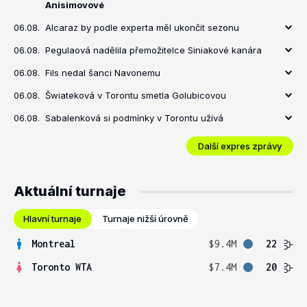
Anisimovové
06.08.
Alcaraz by podle experta měl ukončit sezonu
06.08.
Pegulaová nadělila přemožitelce Siniakové kanára
06.08.
Fils nedal šanci Navonemu
06.08.
Šwiateková v Torontu smetla Golubicovou
06.08.
Sabalenková si podmínky v Torontu užívá
Další expres zprávy
Aktuální turnaje
Hlavní turnaje
Turnaje nižší úrovně
Montreal
$9.4M
22
Toronto WTA
$7.4M
20