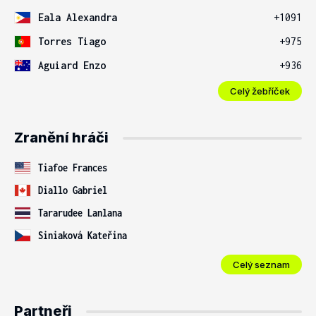
Eala Alexandra
+1091
Torres Tiago
+975
Aguiard Enzo
+936
Celý žebříček
Zranění hráči
Tiafoe Frances
Diallo Gabriel
Tararudee Lanlana
Siniaková Kateřina
Celý seznam
Partneři