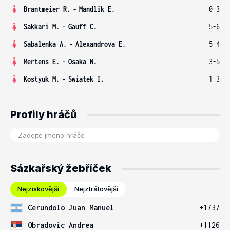
Brantmeier R.
-
Mandlik E.
0-3
Sakkari M.
-
Gauff C.
5-6
Sabalenka A.
-
Alexandrova E.
5-4
Mertens E.
-
Osaka N.
3-5
Kostyuk M.
-
Swiatek I.
1-3
Profily hráčů
Sázkařský žebříček
Nejziskovější
Nejztrátovější
Cerundolo Juan Manuel
+1737
Obradovic Andrea
+1126