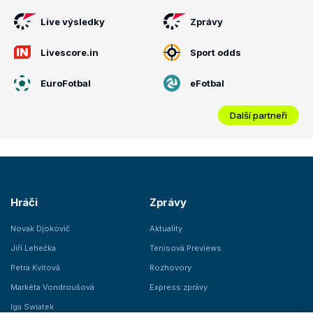
Live výsledky
Zprávy
Livescore.in
Sport odds
EuroFotbal
eFotbal
Další partneři
Hráči
Zprávy
Novak Djokovič
Aktuality
Jiří Lehečka
Tenisová Previews
Petra Kvitová
Rozhovory
Markéta Vondroušová
Express zprávy
Iga Swiatek