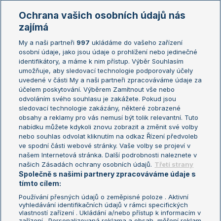
Marie Bouzková
Ochrana vašich osobních údajů nás
Žebříčky
Kalendář turnajů
zajímá
My a naši partneři
997
ukládáme do vašeho zařízení
Žebříček ATP (muži)
Australian Open
osobní údaje, jako jsou údaje o prohlížení nebo jedinečné
Žebříček WTA (ženy)
French Open
identifikátory, a máme k nim přístup. Výběr Souhlasím
umožňuje, aby sledovací technologie podporovaly účely
Sázkařský žebříček
Wimbledon
uvedené v části My a naši partneři zpracováváme údaje za
US Open
účelem poskytování. Výběrem Zamítnout vše nebo
odvoláním svého souhlasu je zakážete. Pokud jsou
Turnaj mistrů
sledovací technologie zakázány, některé zobrazené
Turnaj mistryň
obsahy a reklamy pro vás nemusí být tolik relevantní. Tuto
Aktualní trendy
nabídku můžete kdykoli znovu zobrazit a změnit své volby
nebo souhlas odvolat kliknutím na odkaz Řízení předvoleb
ve spodní části webové stránky. Vaše volby se projeví v
Fotbalové přestupy
našem Internetová stránka. Další podrobnosti naleznete v
Livesport Daily
našich Zásadách ochrany osobních údajů.
Třetí strany
Společně s našimi partnery zpracováváme údaje s
LS Prague Open
tímto cílem:
Používání přesných údajů o zeměpisné poloze . Aktivní
vyhledávání identifikačních údajů v rámci specifických
vlastností zařízení . Ukládání a/nebo přístup k informacím v
Podmínky užití
Nastavení soukromí
zařízení . Personalizovaná reklama a obsah, měření reklam