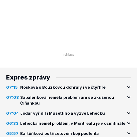
Expres zprávy
07:15
Nosková s Bouzkovou dohrály i ve čtyřhře
07:08
Sabalenková neměla problém ani se zkušenou
Číňankou
07:04
Jódar vyřídil i Musettiho a vyzve Lehečku
06:33
Lehečka neměl problém, v Montrealu je v osmifinále
05:57
Bartůňková po třísetovém boji podlehla