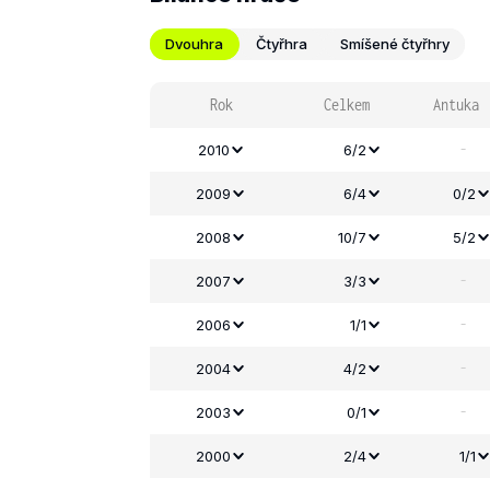
Dvouhra
Čtyřhra
Smíšené čtyřhry
Rok
Celkem
Antuka
-
2010
6/2
2009
6/4
0/2
2008
10/7
5/2
-
2007
3/3
-
2006
1/1
-
2004
4/2
-
2003
0/1
2000
2/4
1/1