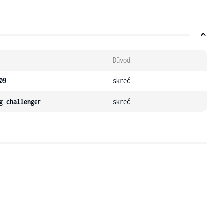
Důvod
09
skreč
g challenger
skreč