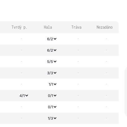
Tvrdý p.
Hala
Tráva
Nezadáno
-
-
-
6/2
-
-
-
6/2
-
-
-
5/5
-
-
-
3/3
-
-
-
1/1
-
-
4/1
0/1
-
-
-
0/1
-
-
-
1/3