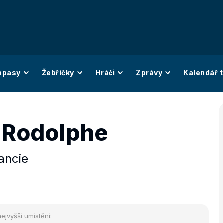
ápasy
Žebříčky
Hráči
Zprávy
Kalendář t
t Rodolphe
ancie
nejvyšší umístění: