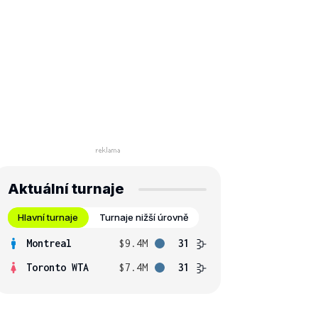
Aktuální turnaje
Hlavní turnaje
Turnaje nižší úrovně
Montreal
$9.4M
31
Toronto WTA
$7.4M
31