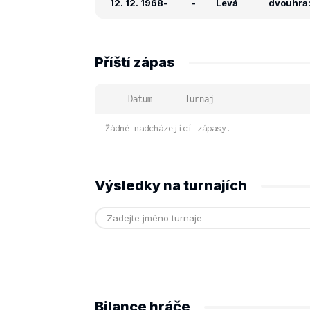
12. 12. 1968
-
-
Levá
dvouhra: 
Příští zápas
Datum
Turnaj
Žádné nadcházející zápasy.
Výsledky na turnajích
Bilance hráče