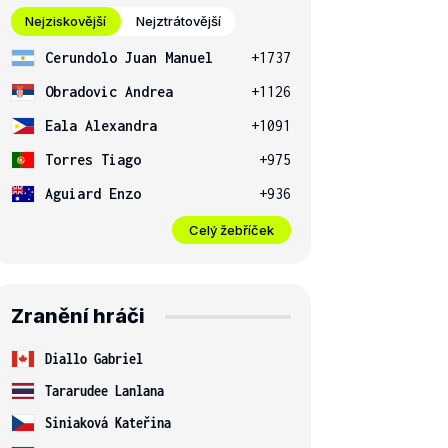
Nejziskovější
Nejztrátovější
Cerundolo Juan Manuel
+1737
Obradovic Andrea
+1126
Eala Alexandra
+1091
Torres Tiago
+975
Aguiard Enzo
+936
Celý žebříček
Zranění hráči
Diallo Gabriel
Tararudee Lanlana
Siniaková Kateřina