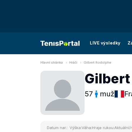
LIVE výsledky
Z
Hlavní stránka
Hráči
Gilbert Rodolphe
Gilber
57
muž
Fr
Datum nar.:
Výška:
Váha:
Hraje rukou:
Aktuální/