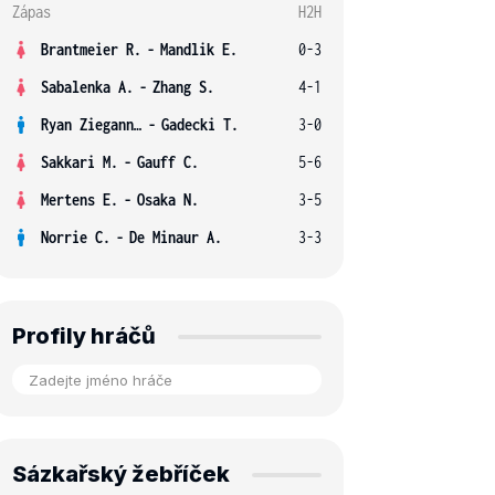
Zápas
H2H
Brantmeier R.
-
Mandlik E.
0-3
Sabalenka A.
-
Zhang S.
4-1
Ryan Ziegann S.
-
Gadecki T.
3-0
Sakkari M.
-
Gauff C.
5-6
Mertens E.
-
Osaka N.
3-5
Norrie C.
-
De Minaur A.
3-3
Profily hráčů
Sázkařský žebříček