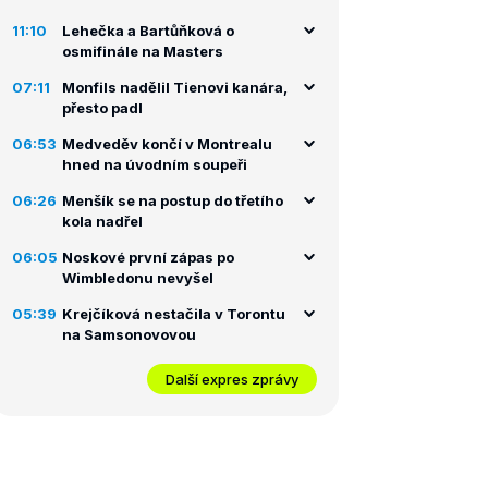
11:10
Lehečka a Bartůňková o
osmifinále na Masters
07:11
Monfils nadělil Tienovi kanára,
přesto padl
06:53
Medveděv končí v Montrealu
hned na úvodním soupeři
06:26
Menšík se na postup do třetího
kola nadřel
06:05
Noskové první zápas po
Wimbledonu nevyšel
05:39
Krejčíková nestačila v Torontu
na Samsonovovou
Další expres zprávy