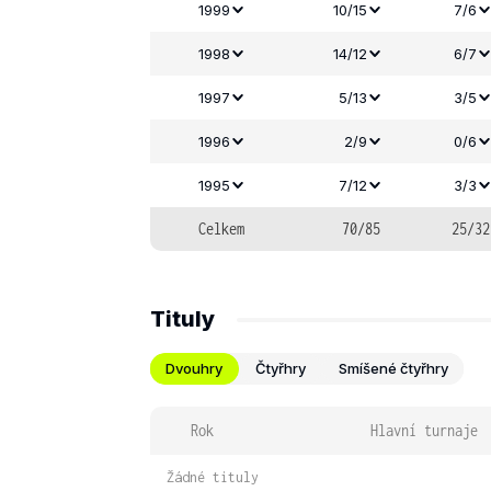
1999
10/15
7/6
1998
14/12
6/7
1997
5/13
3/5
1996
2/9
0/6
1995
7/12
3/3
Celkem
70/85
25/32
Tituly
Dvouhry
Čtyřhry
Smíšené čtyřhry
Rok
Hlavní turnaje
Žádné tituly