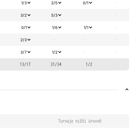
-
1/3
2/5
0/1
-
-
3/2
5/3
-
0/1
1/6
1/1
-
-
-
2/3
-
-
3/7
1/2
13/17
31/34
1/2
-
Turnaje nižší úrovně