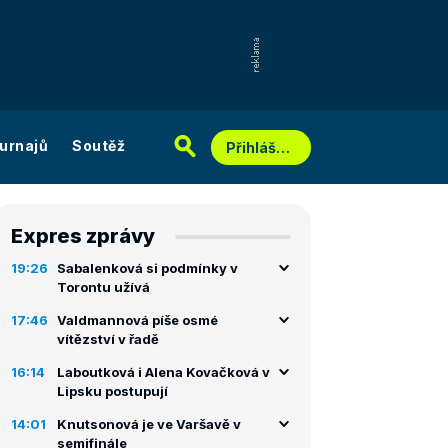
urnajů
Soutěž
Přihlášení
Expres zprávy
19:26
Sabalenková si podmínky v
Torontu užívá
17:46
Valdmannová píše osmé
vítězství v řadě
16:14
Laboutková i Alena Kovačková v
Lipsku postupují
14:01
Knutsonová je ve Varšavě v
semifinále